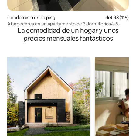
Condominio en Taiping
Calificación p
4.93 (115)
Atardeceres en un apartamento de 3 dormitorios/a 5
La comodidad de un hogar y unos
minutos del zoológico de Taiping
precios mensuales fantásticos