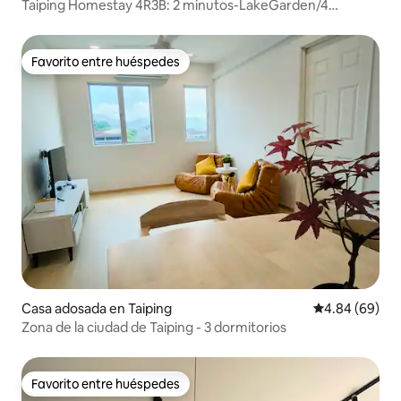
Taiping Homestay 4R3B: 2 minutos-LakeGarden/4
minutos-ZooTpg
Favorito entre huéspedes
Favorito entre huéspedes
Casa adosada en Taiping
Calificación p
4.84 (69)
Zona de la ciudad de Taiping - 3 dormitorios
Favorito entre huéspedes
Favorito entre huéspedes