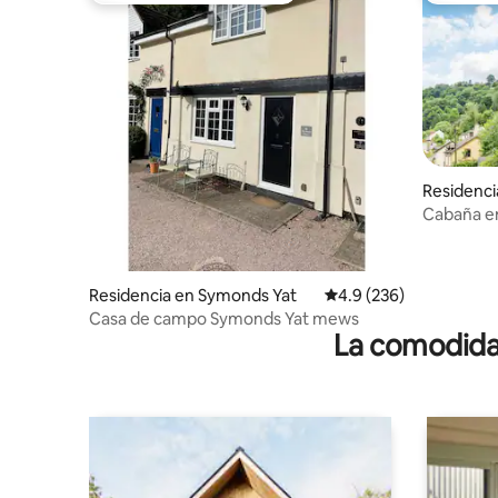
Residenci
Cabaña e
Residencia en Symonds Yat
Calificación promedio:
4.9 (236)
Casa de campo Symonds Yat mews
La comodidad