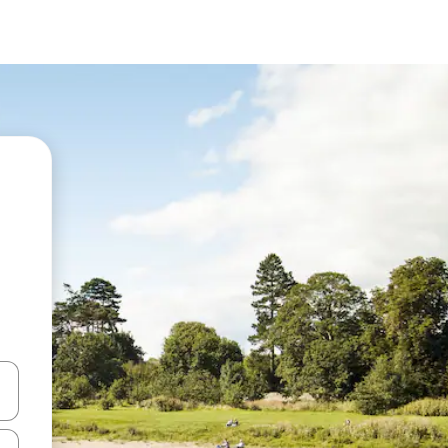
vegar usando las teclas de las flechas hacia arriba y hacia abajo, o b