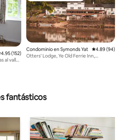
Condominio en Symonds Yat
Calificación promedio:
4.89 (94)
alificación promedio: 4.95 de 5; 152 evaluaciones
4.95 (152)
iones
Otters' Lodge, Ye Old Ferrie Inn,
s al valle
Symonds Yat West.
s fantásticos