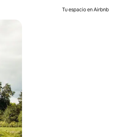
Tu espacio en Airbnb
ien tocando y deslizando la pantalla.