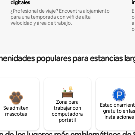
digitales
i
¿Profesional de viaje? Encuentra alojamiento
E
para una temporada con wifi de alta
c
velocidad y área de trabajo.
a
c
enidades populares para estancias lar
Zona para
Estacionamien
Se admiten
trabajar con
gratuito en la
mascotas
computadora
instalaciones
portátil