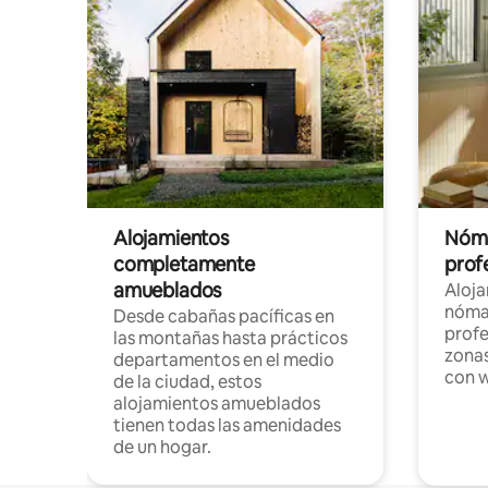
Alojamientos
Nóma
completamente
profe
amueblados
Aloj
nómad
Desde cabañas pacíficas en
profe
las montañas hasta prácticos
zonas
departamentos en el medio
con w
de la ciudad, estos
alojamientos amueblados
tienen todas las amenidades
de un hogar.