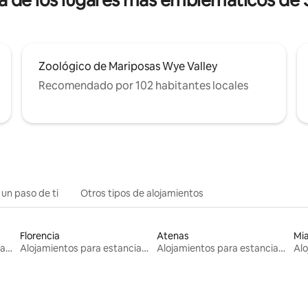
ca de los lugares más emblemáticos de
Zoológico de Mariposas Wye Valley
Recomendado por 102 habitantes locales
 un paso de ti
Otros tipos de alojamientos
Florencia
Atenas
Mi
Alojamientos para estancias largas
Alojamientos para estancias largas
Alojamientos para estancias largas