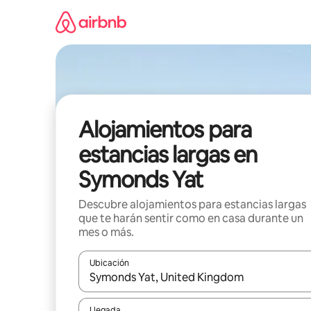
Ir
al
contenido
Alojamientos para
estancias largas en
Symonds Yat
Descubre alojamientos para estancias largas
que te harán sentir como en casa durante un
mes o más.
Ubicación
Cuando los resultados estén disponibles, podrás na
Llegada