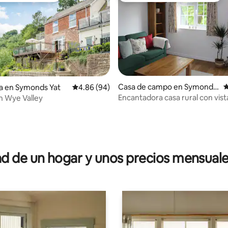
Casa de campo en Symonds
C
a en Symonds Yat
Calificación promedio: 4.86 de 5; 94 evaluac
4.86 (94)
Yat
Encantadora casa rural con vista
n Wye Valley
de Wye
 4.9 de 5; 236 evaluaciones
 de un hogar y unos precios mensuale