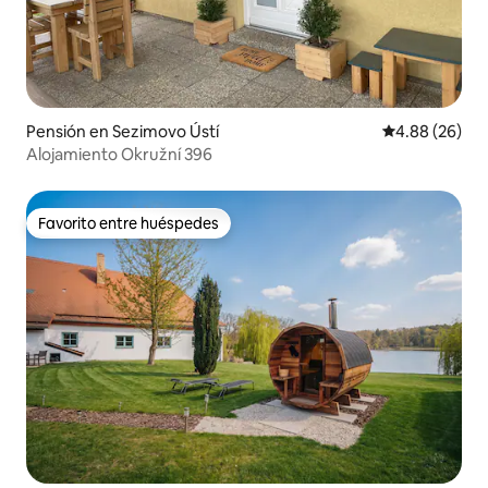
Pensión en Sezimovo Ústí
Calificación p
4.88 (26)
Alojamiento Okružní 396
Favorito entre huéspedes
Favorito entre huéspedes