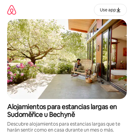
Ir
al
Use app
contenido
Alojamientos para estancias largas en
Sudoměřice u Bechyně
Descubre alojamientos para estancias largas que te
harán sentir como en casa durante un mes o más.