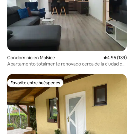
Condominio en Malšice
Calificación p
4.95 (139)
Apartamento totalmente renovado cerca de la ciudad de
Tábor
Favorito entre huéspedes
Favorito entre huéspedes