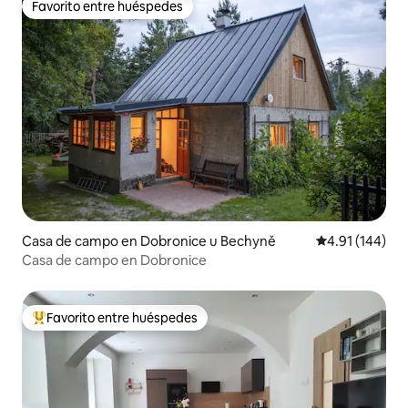
Favorito entre huéspedes
Favorito entre huéspedes
Casa de campo en Dobronice u Bechyně
Calificación p
4.91 (144)
Casa de campo en Dobronice
Favorito entre huéspedes
De los mejores en Favorito entre huéspedes