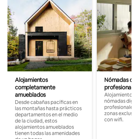
Alojamientos
Nómadas digit
completamente
profesionales 
amueblados
Alojamientos 
nómadas digita
Desde cabañas pacíficas en
profesionales d
las montañas hasta prácticos
zonas exclusiva
departamentos en el medio
con wifi.
de la ciudad, estos
alojamientos amueblados
tienen todas las amenidades