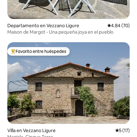
Departamento en Vezzano Ligure
Calificación p
4.84 (70)
Maison de Margot - Una pequeña joya en el pueblo
Favorito entre huéspedes
De los mejores en Favorito entre huéspedes
Villa en Vezzano Ligure
Calificaci
5 (17)
Magicla, Cinque Terre