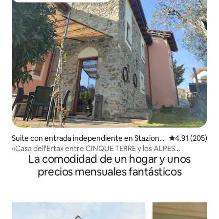
Suite con entrada independiente en Stazione
Calificación p
4.91 (205)
-Fornola
«Casa dell'Erta» entre CINQUE TERRE y los ALPES
La comodidad de un hogar y unos
APUANOS
precios mensuales fantásticos