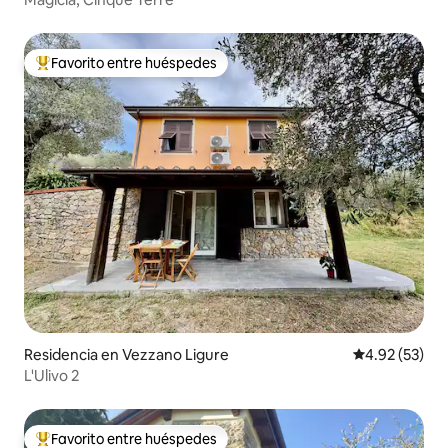
Favorito entre huéspedes
De los mejores en Favorito entre huéspedes
Residencia en Vezzano Ligure
Calificación 
4.92 (53)
L'Ulivo 2
Favorito entre huéspedes
De los mejores en Favorito entre huéspedes