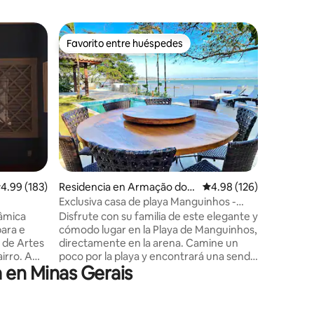
Villa en V
Favorito entre huéspedes
Favorit
re huéspedes
Favorito entre huéspedes
Favorit
Villa Ver
Playa de 
La Villa 
disfrutar 
con amigo
con toda
Somos un
pequeñas
su hermo
vacacione
iones
estadías 
alificación promedio: 4.99 de 5; 183 evaluaciones
4.99 (183)
Residencia en Armação dos
Calificación promedio: 
4.98 (126)
pequeño p
Búzios
Vermelha
Exclusiva casa de playa Manguinhos -
amueblad
Piscina climatizada
âmica
Disfrute con su familia de este elegante y
dormitori
ara e
cómodo lugar en la Playa de Manguinhos,
 de Artes
directamente en la arena. Camine un
irro. A
poco por la playa y encontrará una senda
a en Minas Gerais
lado de
que conduce a la impresionante Playa da
lha e
Tartaruga, ¡es hermosa! O diríjase al
uilidade
Porto da Barra, donde podrá gozar de los
mbientes
restaurantes más populares del