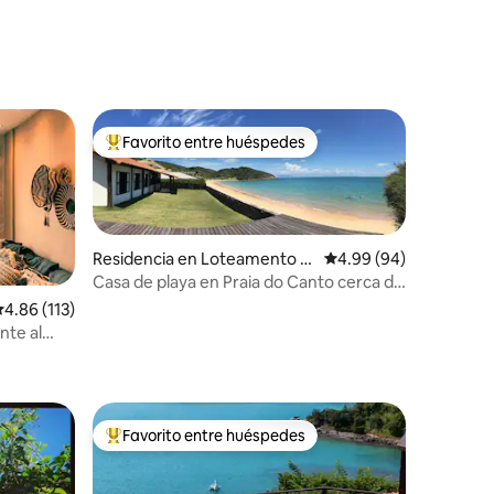
Favorito entre huéspedes
De los mejores en Favorito entre huéspedes
Residencia en Loteamento Tr
Calificación promedio:
4.99 (94)
iangulo de Buzios
Casa de playa en Praia do Canto cerca de
Rua das Pedras
iones
alificación promedio: 4.86 de 5; 113 evaluaciones
4.86 (113)
nte al
Favorito entre huéspedes
De los mejores en Favorito entre huéspedes