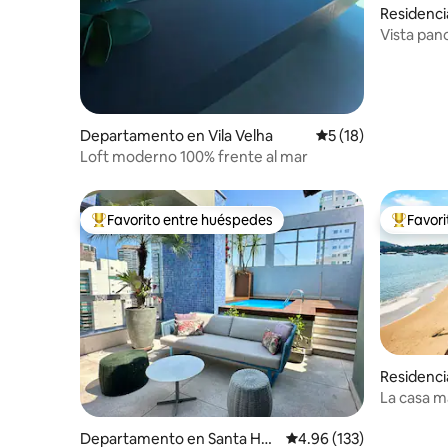
Residenci
os
Vista pan
la playa
Departamento en Vila Velha
Calificación promed
5 (18)
Loft moderno 100% frente al mar
Favorito entre huéspedes
Favor
De los mejores en Favorito entre huéspedes
De los m
Residenci
úzios
La casa m
LA ARENA
Departamento en Santa Hel
Calificación promedio: 
4.96 (133)