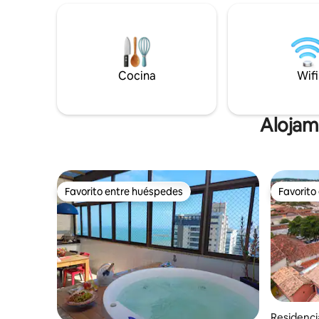
das Pedras
acceso es privada sin salida y con garita.
Ossos. A 
Después de la reserva, mi whatsapp
Azedinha. Apart Estudio com
estará disponible.
condicion
completa 
Cocina
Wifi
Alojam
Favorito entre huéspedes
Favorito
Favorito entre huéspedes
Favorito
Residenci