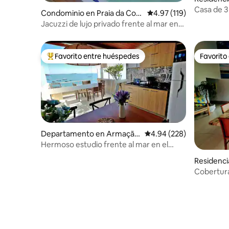
Casa de 3
Condominio en Praia da Cost
Calificación promedio: 
4.97 (119)
de Geribá
a
Jacuzzi de lujo privado frente al mar en
penthouse superior
Favorito entre huéspedes
Favorito
De los mejores en Favorito entre huéspedes
Favorito
Departamento en Armação
Calificación promedio: 
4.94 (228)
dos Búzios
Hermoso estudio frente al mar en el
centro de Búzios
Residenci
Cobertura
completo