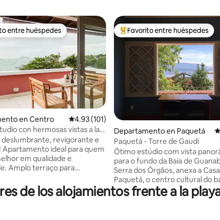
ito entre huéspedes
Favorito entre huéspedes
ejores en Favorito entre huéspedes
De los mejores en Favorito ent
4.96 de 5; 171 evaluaciones
ento en Centro
Calificación promedio: 4.93 de 5; 101 evaluac
4.93 (101)
tudio con hermosas vistas a la
Departamento en Paquetá
C
ot.
 deslumbrante, revigorante e
Paquetá - Torre de Gaudi
uem
Ótimo estúdio com vista panor
elhor em qualidade e
para o fundo da Baía de Guanab
de. Amplo terraço para
Serra dos Órgãos, anexa a Casa
r o melhor pôr do sol de
Paquetá, o centro cultural do ba
spaçoso em seu interior,
res de los alojamientos frente a la play
Torre de Gaudi está situada ao 
ativo e íntimo. De frente
importante região histórica da i
aia da Armação sobre a Orla
rodeada de muito verde e tranq
a pé da charmosa Rua
por todos os lados. Todos os a