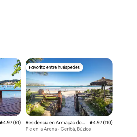
iones
Favorito entre huéspedes
re huéspedes
Favorito entre huéspedes
iones
Calificación promedio: 4.97 de 5; 61 evaluaciones
4.97 (61)
Residencia en Armação dos
Calificación promedio:
4.97 (110)
Búzios
Pie en la Arena - Geribá, Búzios