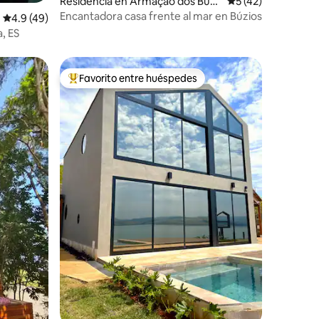
Residencia en Armação dos Búzi
Calificación prome
5 (42)
os
Encantadora casa frente al mar en Búzios
Calificación promedio: 4.9 de 5; 49 evaluaciones
4.9 (49)
, ES
Favorito entre huéspedes
De los mejores en Favorito entre huéspedes
iones