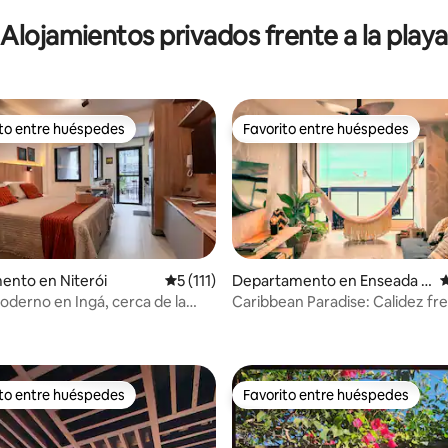
Alojamientos privados frente a la playa
ito entre huéspedes
Favorito entre huéspedes
ejores en Favorito entre huéspedes
Favorito entre huéspedes
ento en Niterói
Calificación promedio: 5 de 5; 111 evaluac
5 (111)
Departamento en Enseada A
C
zul
oderno en Ingá, cerca de la
Caribbean Paradise: Calidez fre
 4.92 de 5; 90 evaluaciones
C e Icaraí
mar
ito entre huéspedes
Favorito entre huéspedes
ejores en Favorito entre huéspedes
Favorito entre huéspedes