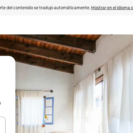
rte del contenido se tradujo automáticamente. 
Mostrar en el idioma o
a
vegar usando las teclas de las flechas hacia arriba y hacia abajo, o b