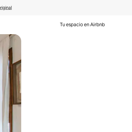
riginal
Tu espacio en Airbnb
ien tocando y deslizando la pantalla.