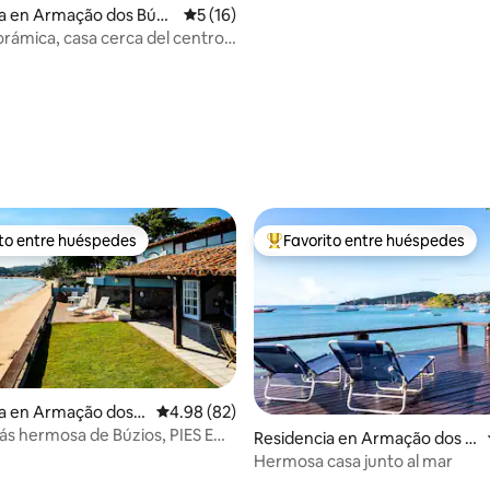
a en Armação dos Búzi
Calificación promedio: 5 de 5; 16 evaluac
5 (16)
orámica, casa cerca del centro y
io: 5 de 5; 18 evaluaciones
ito entre huéspedes
Favorito entre huéspedes
ejores en Favorito entre huéspedes
De los mejores en Favorito ent
a en Armação dos B
Calificación promedio: 4.98 de 5; 82 evaluac
4.98 (82)
ás hermosa de Búzios, PIES EN
Residencia en Armação dos B
, esquina
úzios
Hermosa casa junto al mar
4.96 de 5; 133 evaluaciones