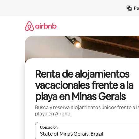
Ir
Pa
al
contenido
Renta de alojamientos
vacacionales frente a la
playa en Minas Gerais
Busca y reserva alojamientos únicos frente a l
playa en Airbnb
Ubicación
Cuando los resultados estén disponibles, podrás na