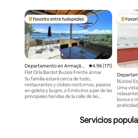
Favorito entre huéspedes
Favor
De los mejores en Favorito entre huéspedes
De los m
Departamento en Armação
Calificación promedio: 
4.96 (171)
dos Búzios
Flat Orla Bardot Buzios Frente al mar
Departam
Su familia estará cerca de todo,
Búzios| Es
restaurantes y clubes nocturnos, paseos
Orla Bard
Uma vista
en goleta y bugre, a 5 minutos a pie de las
relaxante! Apartamento ideal para q
principales tiendas de la calle de las
busca o m
piedras, y tendrá la comodidad de
praticida
caminar a las principales playas o si lo
contempla
desea ir en taxi… cuando se quede con
Buzios. E
Servicios popula
nosotros. Tenemos 6 plazas de
ambiente priv
aparcamiento para todo el condominio y
para a Pr
el uso y por orden de llegada,
Bardot. A 12 min 
aparcamiento no incluido, pero la calle de