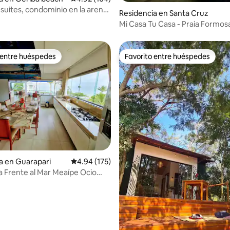
 suites, condominio en la arena
4.97 de 5; 119 evaluaciones
Residencia en Santa Cruz
Mi Casa Tu Casa - Praia Formosa
 entre huéspedes
Favorito entre huéspedes
 entre huéspedes
Favorito entre huéspedes
4.94 de 5; 228 evaluaciones
a en Guarapari
Calificación promedio: 4.94 de 5; 175 evaluac
4.94 (175)
 Frente al Mar Meaípe Ocio