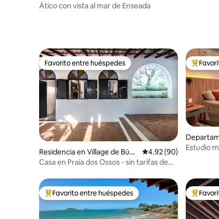
ena
Ático con vista al mar de Enseada
Favorito entre huéspedes
Favor
Favorito entre huéspedes
De los m
Departam
Estudio m
Residencia en Village de Búzi
Calificación promedio:
4.92 (90)
UFF, el MA
os
Casa en Praia dos Ossos - sin tarifas de
Airbnb
Favorito entre huéspedes
Favor
De los mejores en Favorito entre huéspedes
De los m