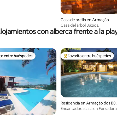
Casa de arcilla en Armação do
s Búzios
Casa del árbol Búzios.
lojamientos con alberca frente a la pla
ito entre huéspedes
Favorito entre huéspedes
ejores en Favorito entre huéspedes
De los mejores en Favorito ent
Residencia en Armação dos Búz
os
Encantadora casa en Ferradura
hermosas vistas al mar.