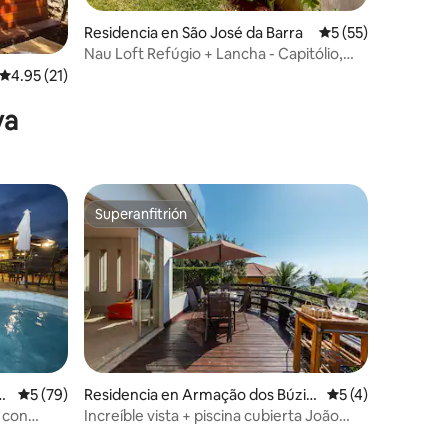
Residencia en São José da Barra
Calificación prome
5 (55)
Nau Loft Refúgio + Lancha - Capitólio,
MG
Calificación promedio: 4.95 de 5; 21 evaluaciones
4.95 (21)
ya
Superanfitrión
re huéspedes
Superanfitrión
i
Calificación promedio: 5 de 5; 79 evaluaciones
5 (79)
Residencia en Armação dos Búzio
Calificación prom
5 (4)
s
 con
Increíble vista + piscina cubierta João
Fernandes