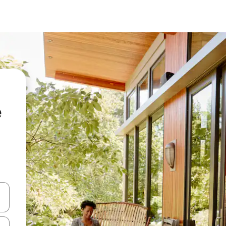
e
vegar usando las teclas de las flechas hacia arriba y hacia abajo, o b