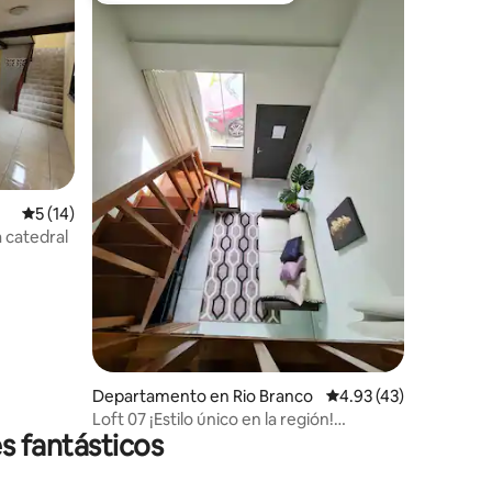
iones
Calificación promedio: 5 de 5; 14 evaluaciones
5 (14)
 catedral
Departamento en Rio Branco
Calificación promedio:
4.93 (43)
Loft 07 ¡Estilo único en la región!
s fantásticos
Condominio privado