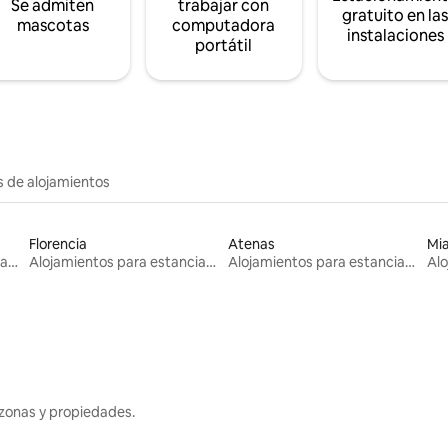
Se admiten
trabajar con
gratuito en la
mascotas
computadora
instalaciones
portátil
s de alojamientos
Florencia
Atenas
Mi
Alojamientos para estancias largas
Alojamientos para estancias largas
Alojamientos para estancias largas
zonas y propiedades.