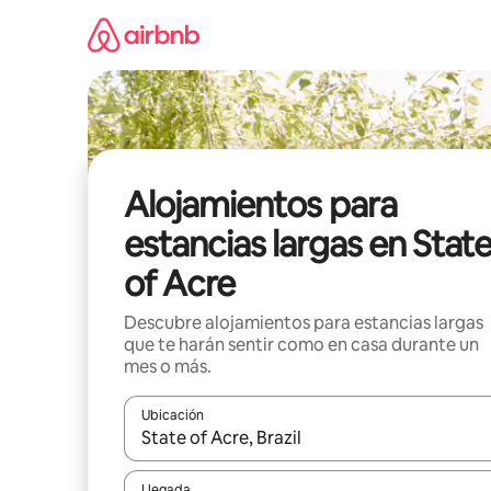
Ir
al
contenido
Alojamientos para
estancias largas en Stat
of Acre
Descubre alojamientos para estancias largas
que te harán sentir como en casa durante un
mes o más.
Ubicación
Cuando los resultados estén disponibles, podrás na
Llegada