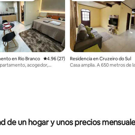
ento en Rio Branco
Calificación promedio: 4.96 de 5; 27 evaluac
4.96 (27)
Residencia en Cruzeiro do Sul
Apartamento, acogedor,
Casa amplia. A 650 metros de la
 moderno.
 4.92 de 5; 48 evaluaciones
 de un hogar y unos precios mensuale