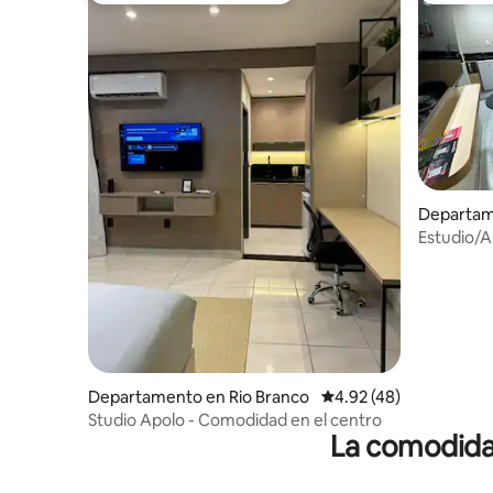
Departam
Estudio/
cómodo y
Departamento en Rio Branco
Calificación promedio:
4.92 (48)
Studio Apolo - Comodidad en el centro
La comodidad