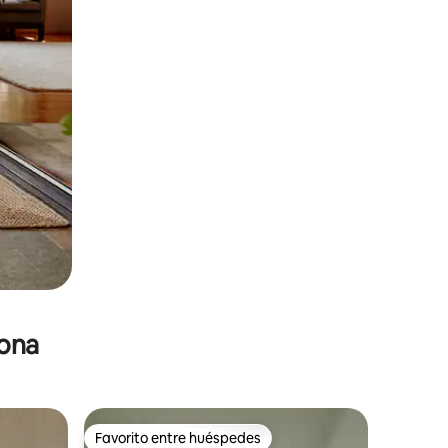
zona
Favorito entre huéspedes
Favorito entre huéspedes