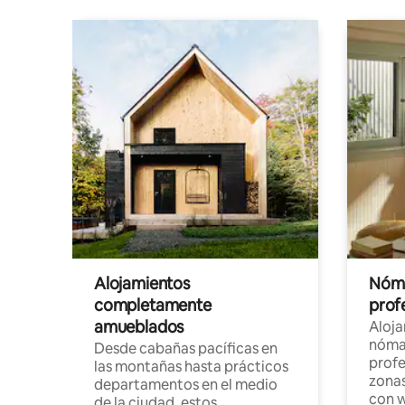
Alojamientos
Nóma
completamente
profe
amueblados
Aloj
nómad
Desde cabañas pacíficas en
profe
las montañas hasta prácticos
zonas
departamentos en el medio
con w
de la ciudad, estos