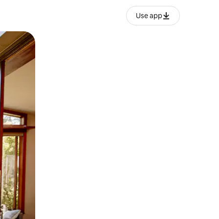
Use app
ien tocando y deslizando la pantalla.