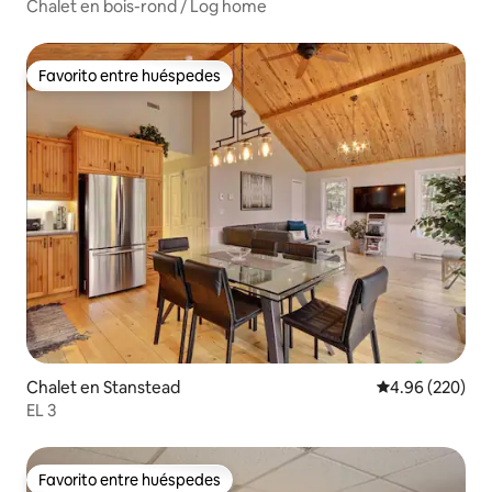
Chalet en bois-rond / Log home
Favorito entre huéspedes
Favorito entre huéspedes
Chalet en Stanstead
Calificación pr
4.96 (220)
EL 3
Favorito entre huéspedes
Favorito entre huéspedes