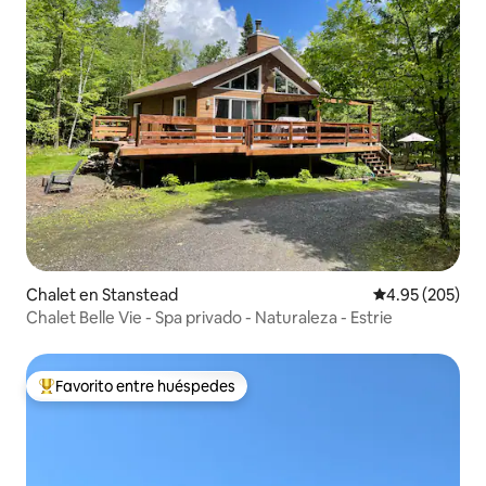
Chalet en Stanstead
Calificación pr
4.95 (205)
Chalet Belle Vie - Spa privado - Naturaleza - Estrie
Favorito entre huéspedes
De los mejores en Favorito entre huéspedes