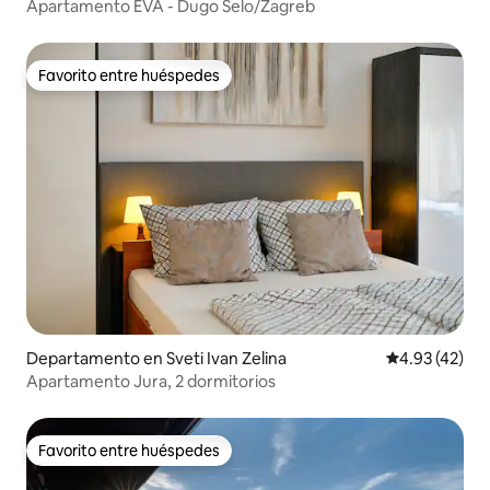
Apartamento EVA - Dugo Selo/Zagreb
Favorito entre huéspedes
Favorito entre huéspedes
Departamento en Sveti Ivan Zelina
Calificación 
4.93 (42)
Apartamento Jura, 2 dormitorios
Favorito entre huéspedes
Favorito entre huéspedes