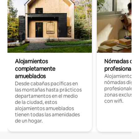
Alojamientos
Nómadas digit
completamente
profesionales 
amueblados
Alojamientos 
nómadas digita
Desde cabañas pacíficas en
profesionales d
las montañas hasta prácticos
zonas exclusiva
departamentos en el medio
con wifi.
de la ciudad, estos
alojamientos amueblados
tienen todas las amenidades
de un hogar.