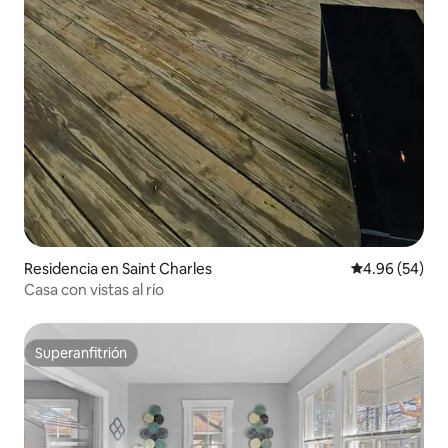
Residencia en Saint Charles
Calificación p
4.96 (54)
Casa con vistas al río
Superanfitrión
Superanfitrión