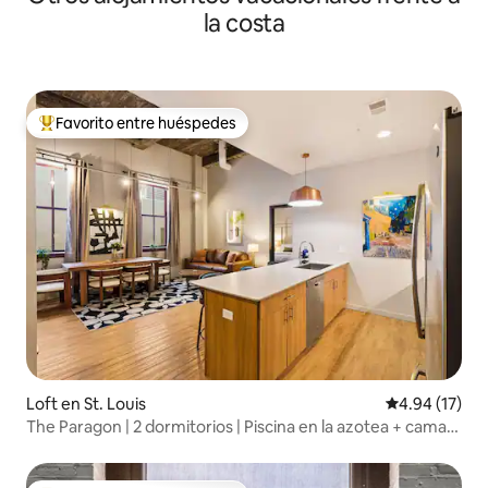
la costa
Favorito entre huéspedes
De los mejores en Favorito entre huéspedes
Loft en St. Louis
Calificación 
4.94 (17)
The Paragon | 2 dormitorios | Piscina en la azotea + cama
tamaño king + lavadora y secadora