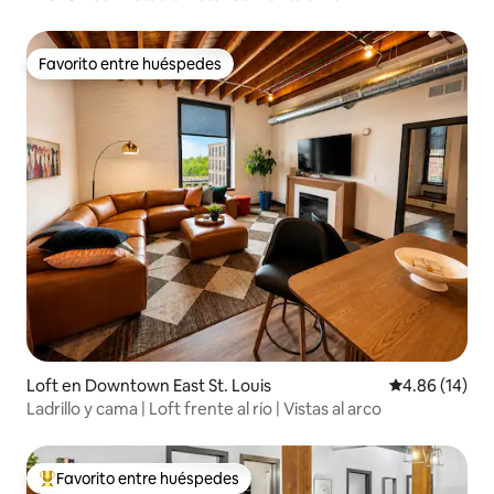
Favorito entre huéspedes
Favorito entre huéspedes
Loft en Downtown East St. Louis
Calificación 
4.86 (14)
Ladrillo y cama | Loft frente al río | Vistas al arco
Favorito entre huéspedes
De los mejores en Favorito entre huéspedes