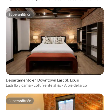
king | Fogata
Superanfitrión
Superanfitrión
Departamento en Downtown East St. Louis
Ladrillo y cama - Loft frente al río - A pie del arco
Superanfitrión
Superanfitrión