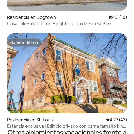
Residencia en Dogtown
Calificación
4.3 (10)
Casa Lakeside Clifton Heights cerca de Forest Park
Superanfitrión
Superanfitrión
Residencia en St. Louis
Calificación 
4.77 (43)
Estancia exclusiva | Edificio privado con cama tamaño king
Otros alojamientos vacacionales frente a
ychimenea