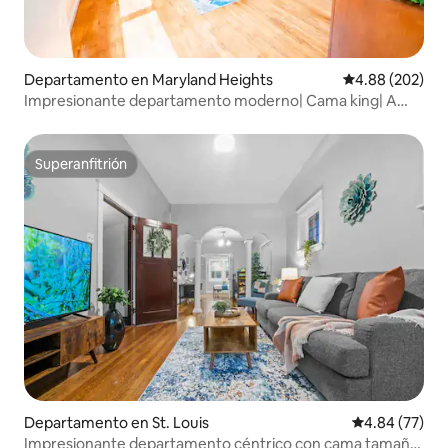
Departamento en Maryland Heights
Calificación pr
4.88 (202)
Impresionante departamento moderno| Cama king| A
5 min del lago Creve Coeur
Superanfitrión
Superanfitrión
Departamento en St. Louis
Calificación p
4.84 (77)
Impresionante departamento céntrico con cama tamaño