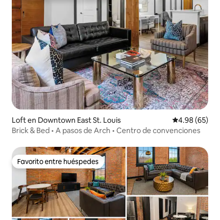
Loft en Downtown East St. Louis
Calificación p
4.98 (65)
Brick & Bed • A pasos de Arch • Centro de convenciones
Favorito entre huéspedes
Favorito entre huéspedes