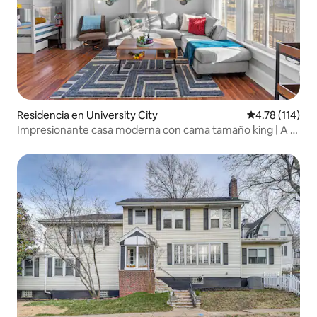
Residencia en University City
Calificación p
4.78 (114)
Impresionante casa moderna con cama tamaño king | A 3
minutos de Delmar Loop