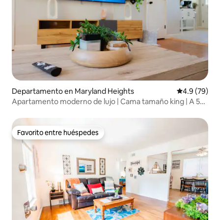
Departamento en Maryland Heights
Calificación
4.9 (79)
Apartamento moderno de lujo | Cama tamaño king | A 5
minutos del lago Creve Coeur
Favorito entre huéspedes
Favorito entre huéspedes