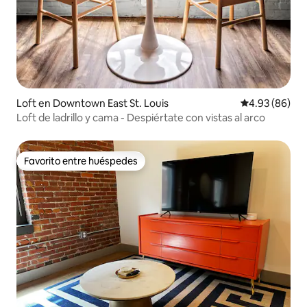
Loft en Downtown East St. Louis
Calificación p
4.93 (86)
Loft de ladrillo y cama - Despiértate con vistas al arco
Favorito entre huéspedes
Favorito entre huéspedes