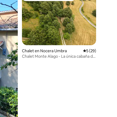
iones
Chalet en Nocera Umbra
Calificación promed
5 (29)
Chalet Monte Alago - La única cabaña del
parque