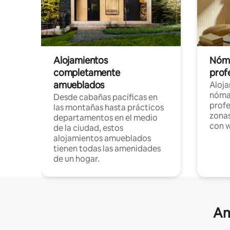
Alojamientos
Nóma
completamente
profe
amueblados
Aloj
nómad
Desde cabañas pacíficas en
profe
las montañas hasta prácticos
zonas
departamentos en el medio
con w
de la ciudad, estos
alojamientos amueblados
tienen todas las amenidades
de un hogar.
Am