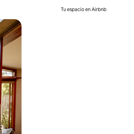
Tu espacio en Airbnb
ien tocando y deslizando la pantalla.