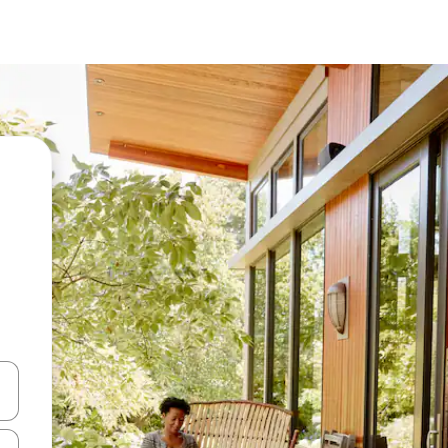
vegar usando las teclas de las flechas hacia arriba y hacia abajo, o b