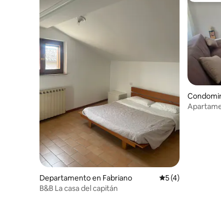
Condomin
Apartamen
Departamento en Fabriano
Calificación prome
5 (4)
B&B La casa del capitán