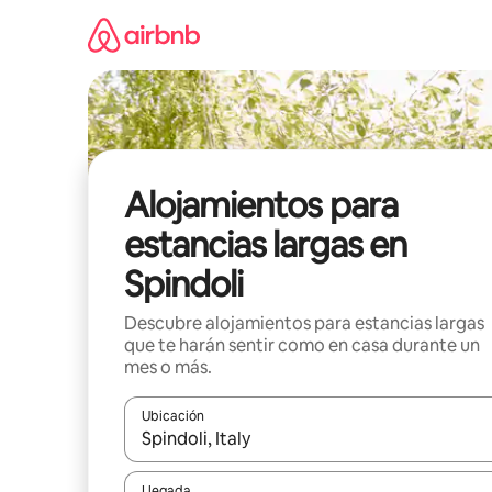
Ir
al
contenido
Alojamientos para
estancias largas en
Spindoli
Descubre alojamientos para estancias largas
que te harán sentir como en casa durante un
mes o más.
Ubicación
Cuando los resultados estén disponibles, podrás na
Llegada