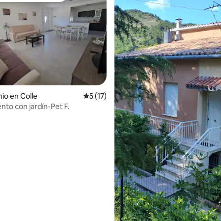
io en Colle
Calificación promedio: 5 de 5; 17 evaluac
5 (17)
to con jardín-Pet F.
dio: 5 de 5; 4 evaluaciones