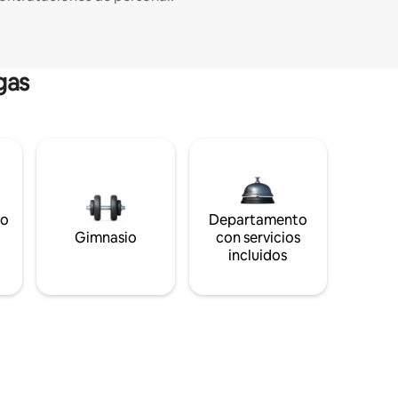
gas
to
Departamento
s
Gimnasio
con servicios
incluidos