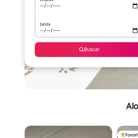
Salida
Buscar
Alo
Favor
De los m