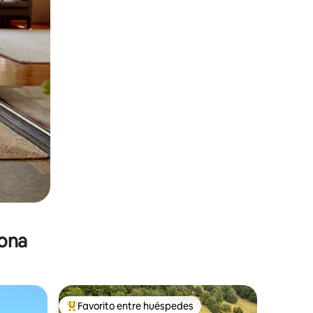
zona
Favorito entre huéspedes
De los mejores en Favorito entre huéspedes