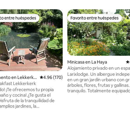
ito entre huéspedes
Favorito entre huéspedes
ejores en Favorito entre huéspedes
Favorito entre huéspedes
Minicasa en La Haya
Ca
Alojamiento privado en un esp
4.97 de 5; 557 evaluaciones
jardín urbano cerca del centro
Larixlodge. Un albergue indep
ento en Lekkerke
Calificación promedio: 4.96 de 5; 170 evaluac
4.96 (170)
en un gran jardín urbano con g
akfast Lekkerkerk
árboles, flores, frutas y gallinas
do! ¡Te ofrecemos tu propia
tranquilo. Totalmente equipado
 cocina! ¿Te gusta el
calefacción central, cocina, bañ
sfruta de la tranquilidad de
Construido con materiales orgá
mplios jardines, la
Detrás del albergue hay una te
ora chimenea y nuestro
privada para los huéspedes. «...un lugar
l". (17,50 €/PP) La entrada
mágico en mitad de la ciudad» Cerca del
a propiedad está protegida con
centro de la ciudad, el mercad
terior visible. Lekkerkerk
el Zuiderpark y la playa. Hay dos