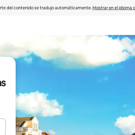
rte del contenido se tradujo automáticamente. 
Mostrar en el idioma o
as
vegar usando las teclas de las flechas hacia arriba y hacia abajo, o b