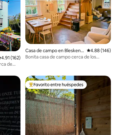
Casa de campo en Bleskens
Calificación promedio: 
4.88 (146)
graaf
Bonita casa de campo cerca de los
iones
alificación promedio: 4.91 de 5; 162 evaluaciones
4.91 (162)
molinos de Kinderdijk
rca de
Favorito entre huéspedes
De los mejores en Favorito entre huéspedes