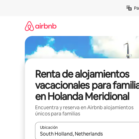
Ir
Pa
al
contenido
Renta de alojamientos
vacacionales para famili
en Holanda Meridional
Encuentra y reserva en Airbnb alojamientos
únicos para familias
Ubicación
Cuando los resultados estén disponibles, podrás na