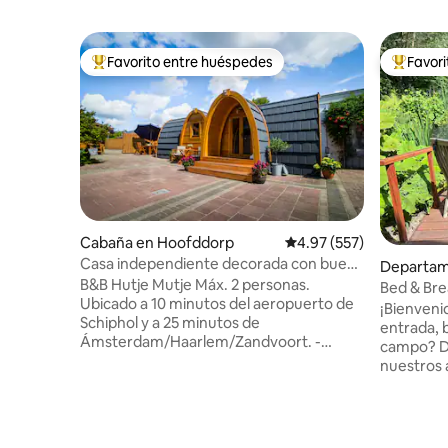
Favorito entre huéspedes
Favor
De los mejores en Favorito entre huéspedes
De los m
Cabaña en Hoofddorp
Calificación promedio: 
4.97 (557)
Casa independiente decorada con buen
Departam
gusto
B&B Hutje Mutje Máx. 2 personas.
rk
Bed & Bre
Ubicado a 10 minutos del aeropuerto de
¡Bienveni
Schiphol y a 25 minutos de
entrada, baño y
Ámsterdam/Haarlem/Zandvoort. -
campo? Di
Comedor/mesa de trabajo y dos sillas
nuestros a
reclinables. - TV de pantalla plana y WiFi. -
encantad
Baño, ducha, inodoro, lavabo y secador
desayuno "rea
de pelo. - Cocina pequeña con una
de nuestr
variedad de comodidades. - cama doble,
una cámara ex