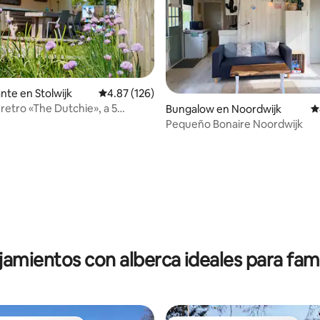
nte en Stolwijk
Calificación promedio: 4.87 de 5; 126 evaluac
4.87 (126)
retro «The Dutchie», a 5
4.96 de 5; 233 evaluaciones
Bungalow en Noordwijk
C
de Gouda
Pequeño Bonaire Noordwijk
jamientos con alberca ideales para fami