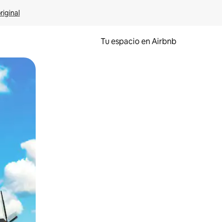
riginal
Tu espacio en Airbnb
ien tocando y deslizando la pantalla.