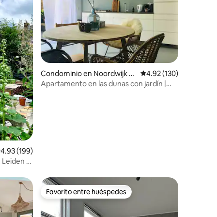
iones
Condominio en Noordwijk aa
Calificación promedio: 
4.92 (130)
n Zee
Apartamento en las dunas con jardín |
Noordwijk aan Zee
alificación promedio: 4.93 de 5; 199 evaluaciones
4.93 (199)
, Leiden y
Favorito entre huéspedes
Favorito entre huéspedes