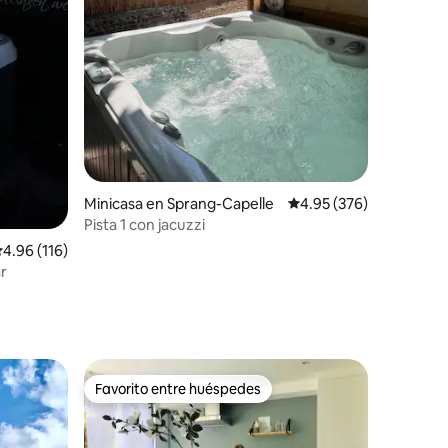
iones
Minicasa en Sprang-Capelle
Calificación promedio: 
4.95 (376)
Pista 1 con jacuzzi
alificación promedio: 4.96 de 5; 116 evaluaciones
4.96 (116)
r
Favorito entre huéspedes
re huéspedes
Favorito entre huéspedes