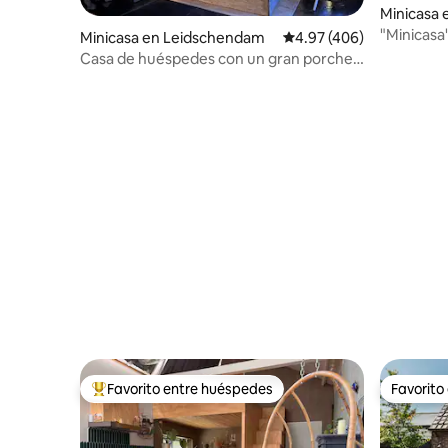
Minicasa 
"Minicasa
Minicasa en Leidschendam
Calificación promedio: 
4.97 (406)
Ams con b
Casa de huéspedes con un gran porche y
jacuzzi
Favorito entre huéspedes
Favorito
De los mejores en Favorito entre huéspedes
Favorito