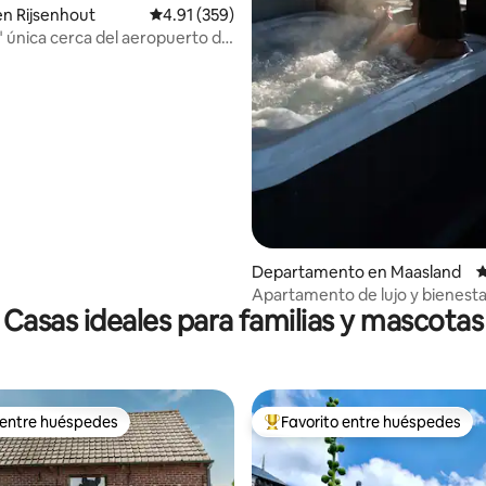
en Rijsenhout
Calificación promedio: 4.91 de 5; 359 evaluac
4.91 (359)
" única cerca del aeropuerto de
4.97 de 5; 406 evaluaciones
añera de hidromasaje.
Departamento en Maasland
C
Apartamento de lujo y bienesta
Casas ideales para familias y mascotas
 entre huéspedes
Favorito entre huéspedes
 entre huéspedes
De los mejores en Favorito ent