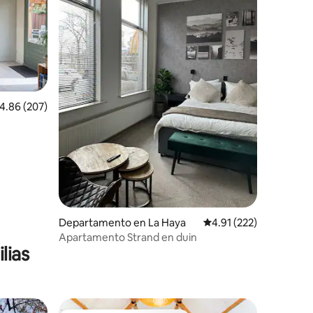
iones
alificación promedio: 4.86 de 5; 207 evaluaciones
4.86 (207)
Departamento en La Haya
Calificación promedio: 
4.91 (222)
Apartamento Strand en duin
lias