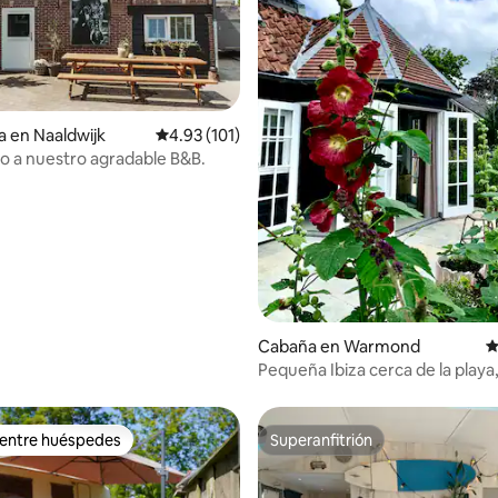
a en Naaldwijk
Calificación promedio: 4.93 de 5; 101 evaluac
4.93 (101)
o a nuestro agradable B&B.
4.92 de 5; 175 evaluaciones
Cabaña en Warmond
C
Pequeña Ibiza cerca de la playa
Ámsterdam
 entre huéspedes
Superanfitrión
 entre huéspedes
Superanfitrión