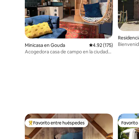
Residenci
Bienvenid
Minicasa en Gouda
Calificación promedio: 
4.92 (175)
Acogedora casa de campo en la ciudad
Bed&Baartje
Favorito entre huéspedes
Favorito
De los mejores en Favorito entre huéspedes
Favorito