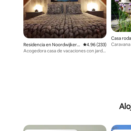
Casa roda
Caravana 
Residencia en Noordwijkerh
Calificación promedio: 
4.96 (233)
minutos 
out
Acogedora casa de vacaciones con jardín
y mucha privacidad.
Alo