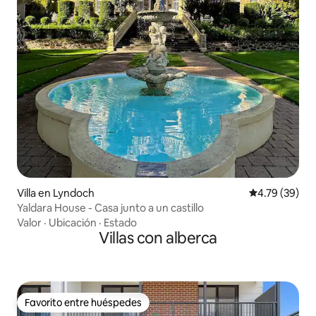
Villa en Lyndoch
Calificación 
4.79 (39)
Yaldara House - Casa junto a un castillo
Valor
·
Ubicación
·
Estado
Villas con alberca
Favorito entre huéspedes
Favorito entre huéspedes