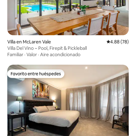
Villa en McLaren Vale
Calificación p
4.88 (78)
Villa Del Vino ~ Pool, Firepit & Pickleball
Familiar
·
Valor
·
Aire acondicionado
Favorito entre huéspedes
Favorito entre huéspedes