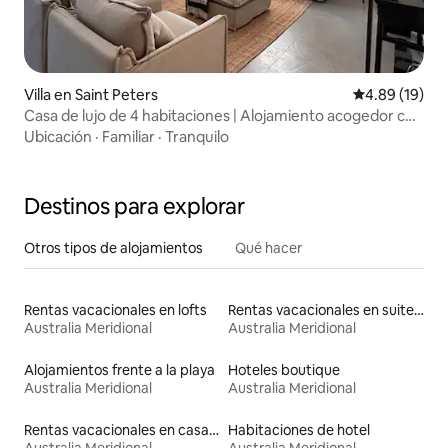
Villa en Saint Peters
Calificación 
4.89 (19)
Casa de lujo de 4 habitaciones | Alojamiento acogedor con
alberca y jardín
Ubicación
·
Familiar
·
Tranquilo
Destinos para explorar
Otros tipos de alojamientos
Qué hacer
Rentas vacacionales en lofts
Rentas vacacionales en suites privadas
Australia Meridional
Australia Meridional
Alojamientos frente a la playa
Hoteles boutique
Australia Meridional
Australia Meridional
Rentas vacacionales en casas rodantes
Habitaciones de hotel