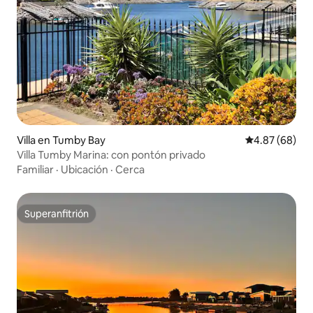
Villa en Tumby Bay
Calificación p
4.87 (68)
Villa Tumby Marina: con pontón privado
Familiar
·
Ubicación
·
Cerca
Superanfitrión
Superanfitrión