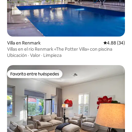
Villa en Renmark
Calificación p
4.88 (34)
Villas en el río Renmark «The Potter Villa» con piscina
Ubicación
·
Valor
·
Limpieza
Favorito entre huéspedes
Favorito entre huéspedes