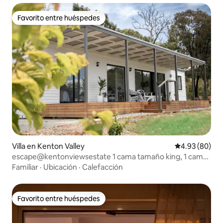
Favorito entre huéspedes
Favorito entre huéspedes
Villa en Kenton Valley
Calificación p
4.93 (80)
escape@kentonviewsestate 1 cama tamaño king, 1 cama
tamaño queen
Familiar
·
Ubicación
·
Calefacción
Favorito entre huéspedes
Favorito entre huéspedes