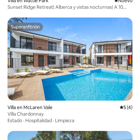
Villa en Wattle Park
Nuevo aloj
Nuevo
Sunset Ridge Retreat| Alberca y vistas nocturnas| A 10
minutos del CBD
Superanfitrión
Superanfitrión
Villa en McLaren Vale
Calificac
5 (4)
Villa Chardonnay
Estado
·
Hospitalidad
·
Limpieza