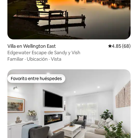
Villa en Wellington East
Calificación p
4.85 (68)
Edgewater Escape de Sandy y Vish
Familiar
·
Ubicación
·
Vista
Favorito entre huéspedes
Favorito entre huéspedes