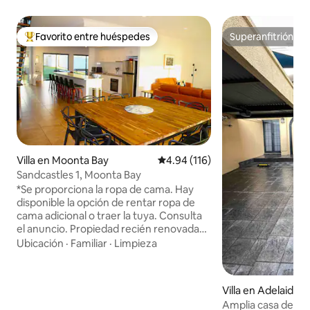
Favorito entre huéspedes
Superanfitrión
De los mejores en Favorito entre huéspedes
Superanfitrión
Villa en Moonta Bay
Calificación promedio: 4.94 de 5
4.94 (116)
Sandcastles 1, Moonta Bay
*Se proporciona la ropa de cama. Hay
disponible la opción de rentar ropa de
cama adicional o traer la tuya. Consulta
el anuncio. Propiedad recién renovada
situada frente a la playa con vistas de
Ubicación
·
Familiar
·
Limpieza
casi 180 grados. No hay caminos entre la
propiedad y la playa. Cómodo acceso
por escalera a la playa en la parte
Villa en Adelaide
delantera. La propiedad vecina,
Amplia casa de 2 p
Sandcastles 2 Moonta Bay, también