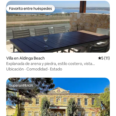
Favorito entre huéspedes
Favorito entre huéspedes
Villa en Aldinga Beach
Calificaci
5 (11)
Explanada de arena y piedra, estilo costero, vista
impresionante
Ubicación
·
Comodidad
·
Estado
Superanfitrión
Superanfitrión