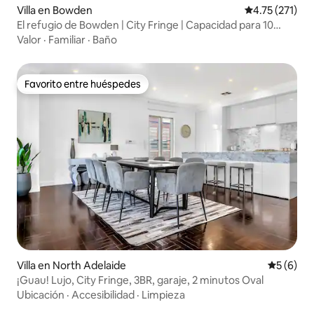
Villa en Bowden
Calificación p
4.75 (271)
El refugio de Bowden | City Fringe | Capacidad para 10
personas
Valor
·
Familiar
·
Baño
Favorito entre huéspedes
Favorito entre huéspedes
Villa en North Adelaide
Calificac
5 (6)
¡Guau! Lujo, City Fringe, 3BR, garaje, 2 minutos Oval
Ubicación
·
Accesibilidad
·
Limpieza