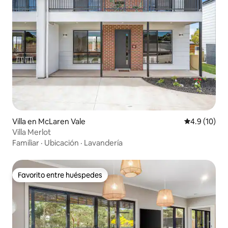
Villa en McLaren Vale
Calificación
4.9 (10)
Villa Merlot
Familiar
·
Ubicación
·
Lavandería
Favorito entre huéspedes
Favorito entre huéspedes