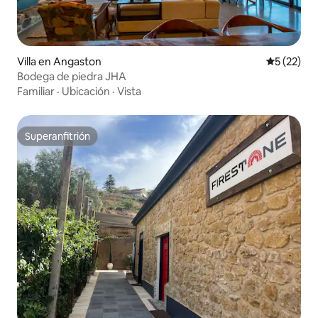
Villa en Angaston
Calificaci
5 (22)
Bodega de piedra JHA
Familiar
·
Ubicación
·
Vista
Superanfitrión
Superanfitrión