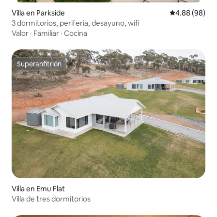
Villa en Parkside
Calificación p
4.88 (98)
3 dormitorios, periferia, desayuno, wifi
Valor
·
Familiar
·
Cocina
Superanfitrión
Superanfitrión
Villa en Emu Flat
Villa de tres dormitorios