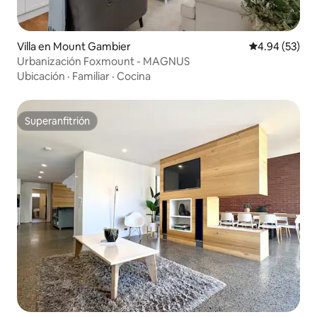
Villa en Mount Gambier
Calificación p
4.94 (53)
Urbanización Foxmount - MAGNUS
Ubicación
·
Familiar
·
Cocina
Superanfitrión
Superanfitrión