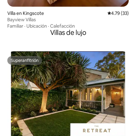
Villa en Kingscote
Calificación 
4.79 (33)
Bayview Villas
Familiar
·
Ubicación
·
Calefacción
Villas de lujo
Superanfitrión
Superanfitrión