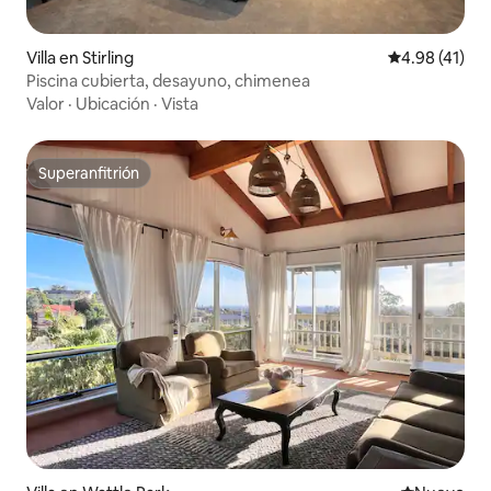
Villa en Stirling
Calificación 
4.98 (41)
Piscina cubierta, desayuno, chimenea
Valor
·
Ubicación
·
Vista
Superanfitrión
Superanfitrión