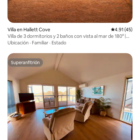
Villa en Hallett Cove
Calificación 
4.91 (45)
Villa de 3 dormitorios y 2 baños con vista al mar de 180° |
Terraza para ver el atardecer
Ubicación
·
Familiar
·
Estado
Superanfitrión
Superanfitrión