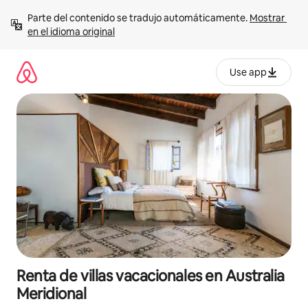
Ir
Parte del contenido se tradujo automáticamente. 
Mostrar 
al
en el idioma original
contenido
Use app
Renta de villas vacacionales en Australia
Meridional