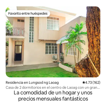
Favorito entre huéspedes
Favorito entre huéspedes
Residencia en Lungsod ng Laoag
Calificación p
4.73 (162)
Casa de 2 dormitorios en el centro de Laoag con un gran
La comodidad de un hogar y unos
jardín
precios mensuales fantásticos