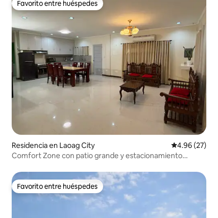
Favorito entre huéspedes
Favorito entre huéspedes
Residencia en Laoag City
Calificación p
4.96 (27)
Comfort Zone con patio grande y estacionamiento
cerrado
Favorito entre huéspedes
Favorito entre huéspedes