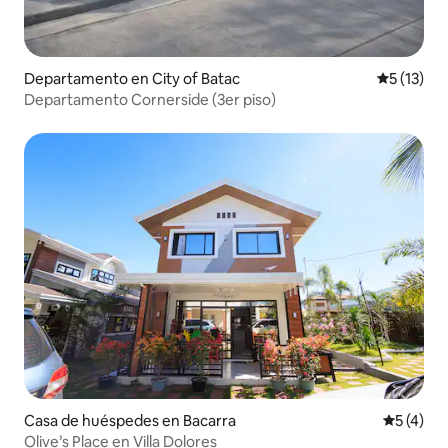
Departamento en City of Batac
Calificaci
5 (13)
Departamento Cornerside (3er piso)
Casa de huéspedes en Bacarra
Calificac
5 (4)
Olive’s Place en Villa Dolores