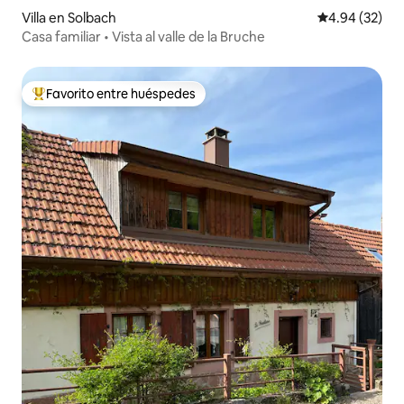
Villa en Solbach
Calificación p
4.94 (32)
Casa familiar • Vista al valle de la Bruche
Favorito entre huéspedes
De los mejores en Favorito entre huéspedes