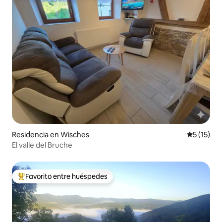
Residencia en Wisches
Calificaci
5 (15)
El valle del Bruche
Favorito entre huéspedes
De los mejores en Favorito entre huéspedes