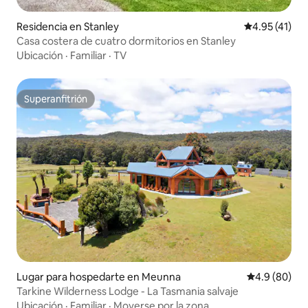
Residencia en Stanley
Calificación 
4.95 (41)
Casa costera de cuatro dormitorios en Stanley
Ubicación
·
Familiar
·
TV
Superanfitrión
Superanfitrión
Lugar para hospedarte en Meunna
Calificación
4.9 (80)
Tarkine Wilderness Lodge - La Tasmania salvaje
Ubicación
·
Familiar
·
Moverse por la zona