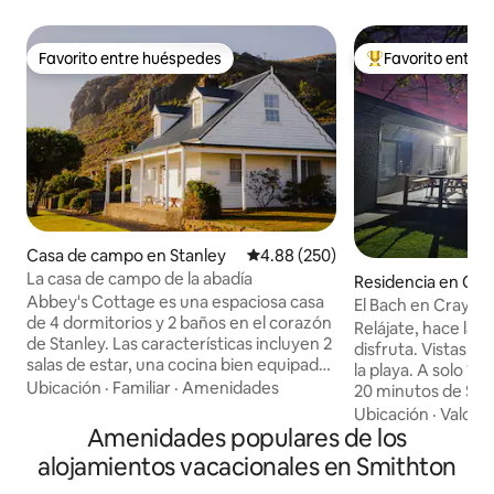
Favorito entre huéspedes
Favorito entre
Favorito entre huéspedes
De los mejores en
Casa de campo en Stanley
Calificación promedio: 4.88 de 5
4.88 (250)
La casa de campo de la abadía
Residencia en Cra
Abbey's Cottage es una espaciosa casa
ek
El Bach en Crayfis
de 4 dormitorios y 2 baños en el corazón
Relájate, hace lar
de Stanley. Las características incluyen 2
disfruta. Vistas p
salas de estar, una cocina bien equipada
la playa. A solo 12 minutos de Stanley, a
con vistas al mar, un baño profundo
Ubicación
·
Familiar
·
Amenidades
20 minutos de Smi
original y una acogedora calefacción de
gran supermercad
Ubicación
·
Valor
·
leña. Arriba tiene una habitación queen,
Amenidades populares de los
Wynyard. Rockyca
una habitación doble y un baño. En la
comidas a solo 5 
alojamientos vacacionales en Smithton
planta baja tiene una habitación tamaño
gasolineras que se
queen, una habitación con dos camas