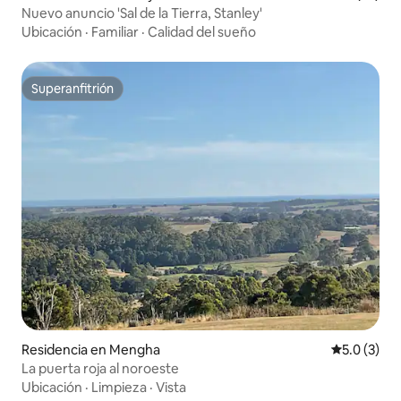
Nuevo anuncio 'Sal de la Tierra, Stanley'
Ubicación
·
Familiar
·
Calidad del sueño
Superanfitrión
Superanfitrión
Residencia en Mengha
Calificació
5.0 (3)
La puerta roja al noroeste
Ubicación
·
Limpieza
·
Vista