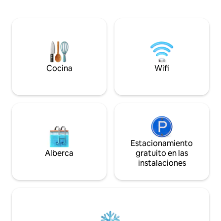
Explora esta enca
individuales, un segundo baño y
montón de cosas q
lavandería. A poca distancia a pie de
simplemente relája
cafeterías, tiendas, playa y pingüinos.
justo al lado de la 
Estacionamiento fuera de la calle
Crayfish Creek. Al 
incluido. Perfecto para familias o grupos.
la autopista hay al
Salida a las 10:30 a
Cocina
Wifi
Estacionamiento
Alberca
gratuito en las
instalaciones