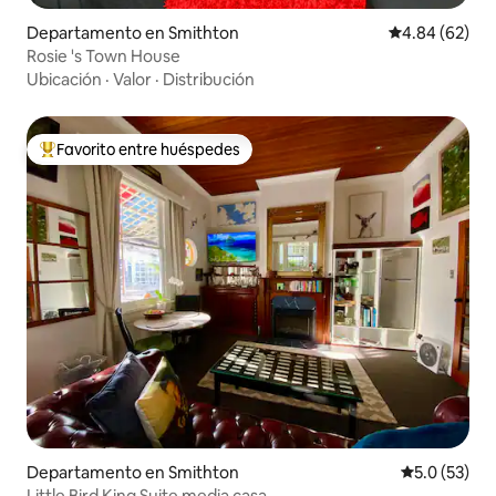
Departamento en Smithton
Calificación p
4.84 (62)
Rosie 's Town House
Ubicación
·
Valor
·
Distribución
Favorito entre huéspedes
De los mejores en Favorito entre huéspedes
Departamento en Smithton
Calificación
5.0 (53)
Little Bird King Suite media casa