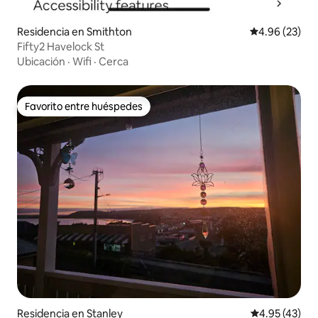
Residencia en Smithton
Calificación p
4.96 (23)
Fifty2 Havelock St
Ubicación
·
Wifi
·
Cerca
Favorito entre huéspedes
Favorito entre huéspedes
Residencia en Stanley
Calificación 
4.95 (43)