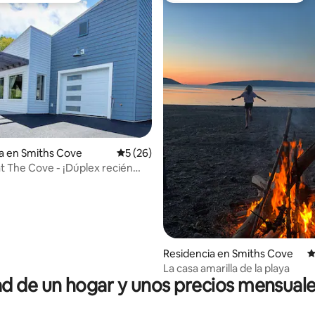
io: 5 de 5; 61 evaluaciones
a en Smiths Cove
Calificación promedio: 5 de 5; 26 evaluac
5 (26)
at The Cove - ¡Dúplex recién
o!
Residencia en Smiths Cove
C
La casa amarilla de la playa
 de un hogar y unos precios mensuale