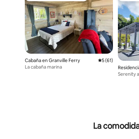
Cabaña en Granville Ferry
Calificación promed
5 (61)
La cabaña marina
Residenci
Serenity 
construid
La comodidad