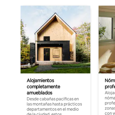
Alojamientos
Nóma
completamente
profe
amueblados
Aloj
nómad
Desde cabañas pacíficas en
profe
las montañas hasta prácticos
zonas
departamentos en el medio
con w
de la ciudad, estos