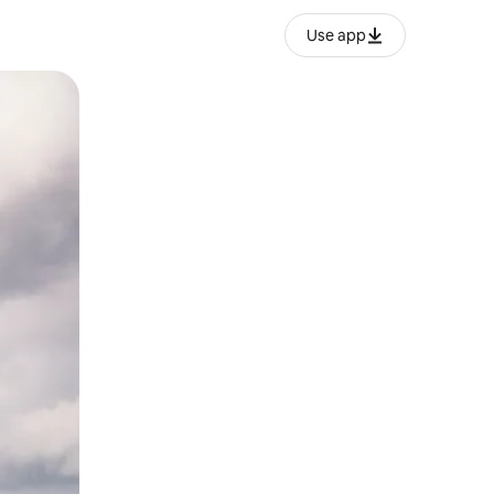
Use app
ien tocando y deslizando la pantalla.