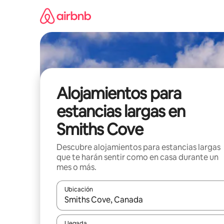
Ir
al
contenido
Alojamientos para
estancias largas en
Smiths Cove
Descubre alojamientos para estancias largas
que te harán sentir como en casa durante un
mes o más.
Ubicación
Cuando los resultados estén disponibles, podrás na
Llegada