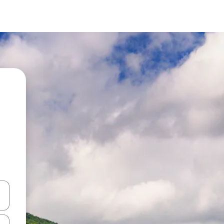
vegar usando las teclas de las flechas hacia arriba y hacia abajo, o b