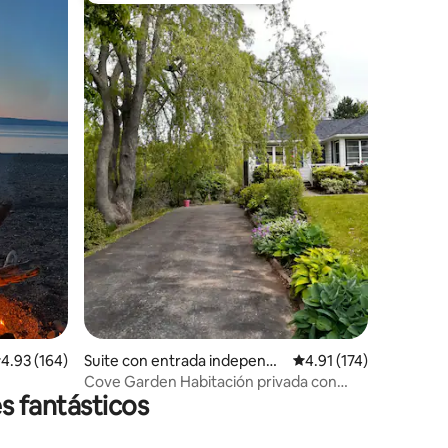
iones
alificación promedio: 4.93 de 5; 164 evaluaciones
4.93 (164)
Suite con entrada independi
Calificación promedio:
4.91 (174)
ente en Smiths Cove
Cove Garden Habitación privada con
s fantásticos
baño y vistas al mar