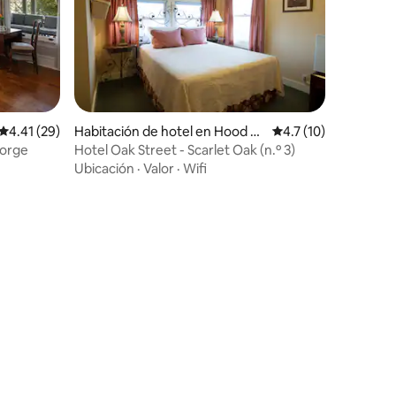
Calificación promedio: 4.41 de 5; 29 evaluaciones
4.41 (29)
Habitación de hotel en Hood Ri
Calificación promedi
4.7 (10)
iones
ver
Gorge
Hotel Oak Street - Scarlet Oak (n.º 3)
Ubicación
·
Valor
·
Wifi