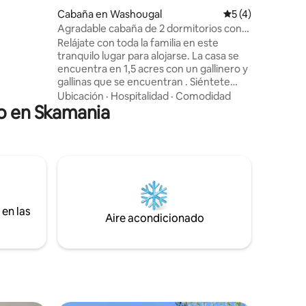
as una
Cabaña en Washougal
Calificación prom
5 (4)
niños o
Agradable cabaña de 2 dormitorios con
estufa de leña interior
Relájate con toda la familia en este
increíble
tranquilo lugar para alojarse. La casa se
uestra
encuentra en 1,5 acres con un gallinero y
t5.
gallinas que se encuentran . Siéntete
 un baño
libre de tomarte los huevos frescos. La
Ubicación
·
Hospitalidad
·
Comodidad
des y se
no en Skamania
propiedad se encuentra en un camino sin
tancia.
salida muy tranquilo y las únicas personas
en la carretera somos nosotros y una
granja, que son relativamente tranquilas
y no molestas. En cuanto al paisaje, el
viaje hasta la propiedad es
absolutamente hermoso y hay muchas
actividades al aire libre cercanas para
en las
aprovechar mientras te hospedas en la
Aire acondicionado
garganta .