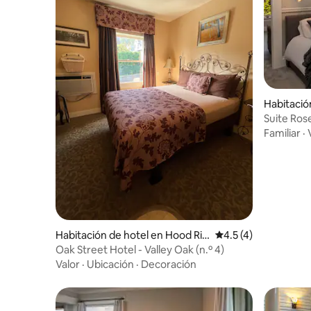
Habitació
ver
Suite Ros
Familiar
·
Habitación de hotel en Hood Riv
Calificación promedi
4.5 (4)
er
Oak Street Hotel - Valley Oak (n.º 4)
Valor
·
Ubicación
·
Decoración