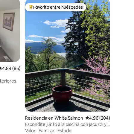
Favorito entre huéspedes
De los mejores en Favorito entre huéspedes
iones
Calificación promedio: 4.89 de 5; 85 evaluaciones
4.89 (85)
teriores
Residencia en White Salmon
Calificación promedio: 
4.96 (204)
Escondite junto a la piscina con jacuzzi y
una gran terraza
Valor
·
Familiar
·
Estado