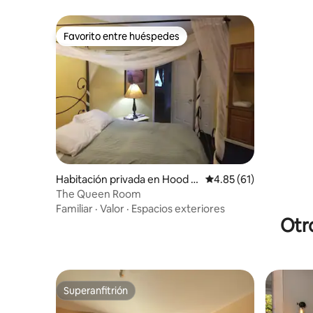
Favorito entre huéspedes
Favorito entre huéspedes
Habitación privada en Hood Ri
Calificación promedio:
4.85 (61)
ver
The Queen Room
Familiar
·
Valor
·
Espacios exteriores
Otr
Superanfitrión
Superanfitrión