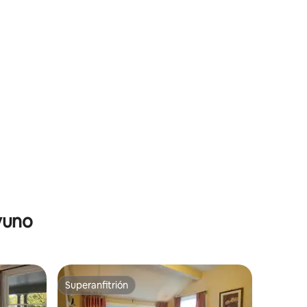
yuno
Superanfitrión
Superanfitrión