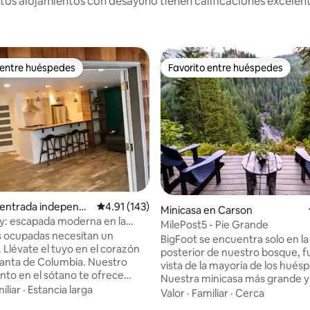
os alojamientos con desayuno tienen calificaciones excelent
 entre huéspedes
Favorito entre huéspedes
 entre huéspedes
Favorito entre huéspedes
 entrada independi
Calificación promedio: 4.91 de 5; 143 evaluac
4.91 (143)
Minicasa en Carson
Stevenson
y: escapada moderna en la
MilePost5 - Pie Grande
del Columbia
s ocupadas necesitan un
BigFoot se encuentra solo en la
 Llévate el tuyo en el corazón
posterior de nuestro bosque, fu
ta de Columbia. Nuestro
vista de la mayoría de los hués
to en el sótano te ofrece
Nuestra minicasa más grande y 
río con estilo. Desde aquí puedes
iliar
·
Estancia larga
está equipada con una cama t
Valor
·
Familiar
·
Cerca
ara ver lo que hay en el centro
queen y una cama completa en e