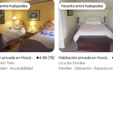
 entre huéspedes
Favorito entre huéspedes
 entre huéspedes
Favorito entre huéspedes
4.72 de 5; 103 evaluaciones
n privada en Hood R
Calificación promedio: 4.96 de 5; 78 evaluac
4.96 (78)
Habitación privada en Hood R
iver
ción Twin
La suite familiar
Valor
·
Accesibilidad
Familiar
·
Ubicación
·
Espacios in