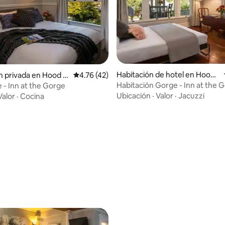
Habitación de hotel en Hood
n privada en Hood Ri
Calificación promedio: 4.76 de 5; 42 evaluac
4.76 (42)
River
Habitación Gorge - Inn at the 
e - Inn at the Gorge
Ubicación
·
Valor
·
Jacuzzi
Valor
·
Cocina
o: 4.5 de 5; 4 evaluaciones