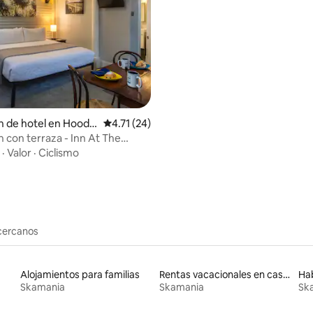
n de hotel en Hood R
Calificación promedio: 4.71 de 5; 24 evaluac
4.71 (24)
 4.81 de 5; 58 evaluaciones
n con terraza - Inn At The
·
Valor
·
Ciclismo
cercanos
Alojamientos para familias
Rentas vacacionales en casas de huéspedes
Hab
Skamania
Skamania
Sk