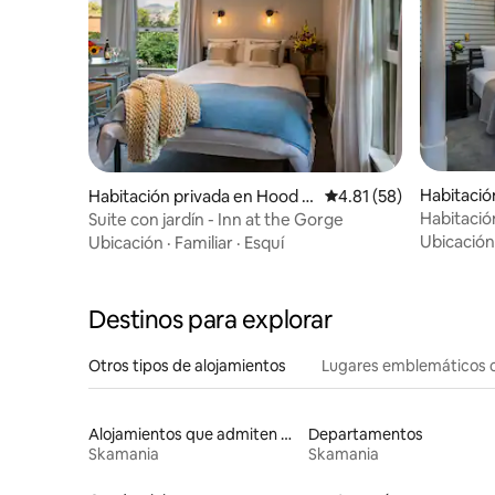
Habitació
Habitación privada en Hood Ri
Calificación promedio:
4.81 (58)
iver
ver
Habitació
Suite con jardín - Inn at the Gorge
Gorge
Ubicación
Ubicación
·
Familiar
·
Esquí
Destinos para explorar
Otros tipos de alojamientos
Lugares emblemáticos 
Alojamientos que admiten mascotas
Departamentos
Skamania
Skamania