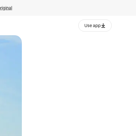
riginal
Use app