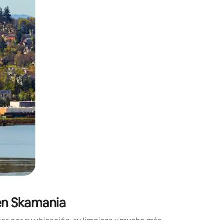
ien tocando y deslizando la pantalla.
en Skamania