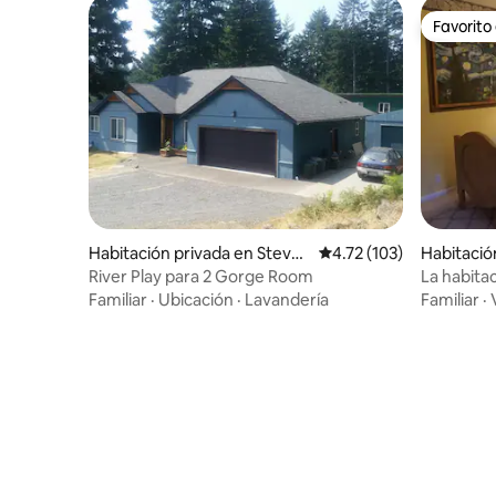
Favorito
Favorito
Habitación privada en Steve
Calificación promedio: 
4.72 (103)
Habitació
nson
iver
River Play para 2 Gorge Room
La habita
Familiar
·
Ubicación
·
Lavandería
Familiar
·