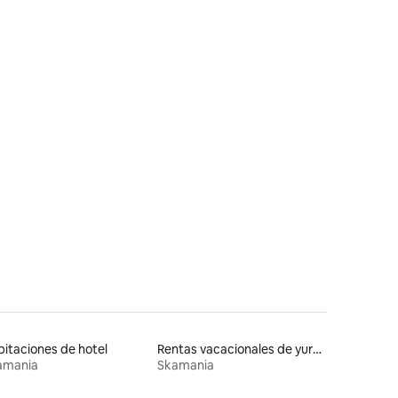
iones
itaciones de hotel
Rentas vacacionales de yurtas con jacuzzi
amania
Skamania