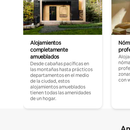
Alojamientos
Nóma
completamente
profe
amueblados
Aloj
nómad
Desde cabañas pacíficas en
profe
las montañas hasta prácticos
zonas
departamentos en el medio
con w
de la ciudad, estos
alojamientos amueblados
tienen todas las amenidades
de un hogar.
Am