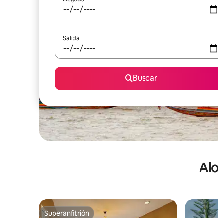
Salida
Buscar
Alo
Superanfitrión
Superanfitrión