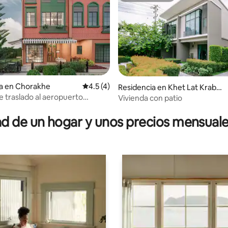
ia en Chorakhe
Calificación promedio: 4.5 de 5; 4 evaluac
4.5 (4)
Residencia en Khet Lat Kraba
ng
e traslado al aeropuerto
Vivienda con patio
4.85 de 5; 159 evaluaciones
onal de BKK, buenas
ones
 de un hogar y unos precios mensuale