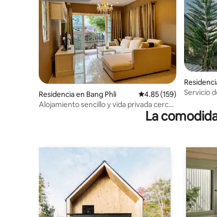
Residenc
Servicio d
Residencia en Bang Phli
Calificación promedio: 
4.85 (159)
internaci
Alojamiento sencillo y vida privada cerca
instalaci
La comodidad
del aeropuerto a 23 minutos