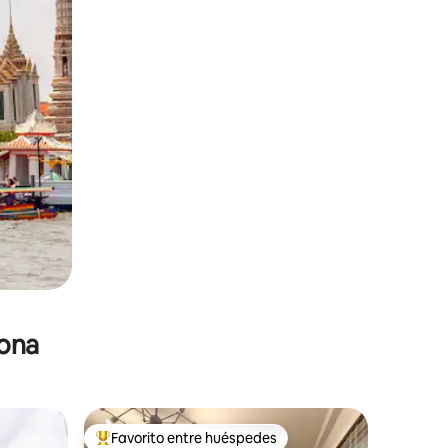
zona
Favorito entre huéspedes
De los mejores en Favorito entre huéspedes