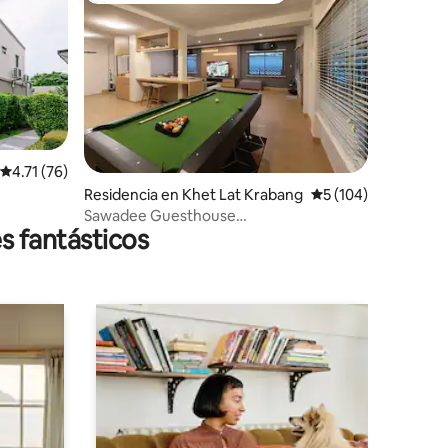
iones
Calificación promedio: 4.71 de 5; 76 evaluaciones
4.71 (76)
Residencia en Khet Lat Krabang
Calificación promedi
5 (104)
Sawadee Guesthouse
s fantásticos
Suvarnabhumi/Traslado al aeropuerto