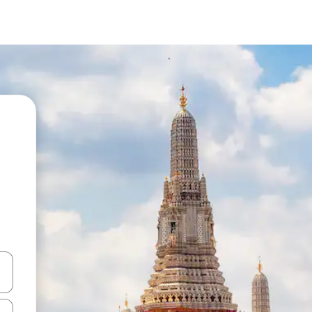
vegar usando las teclas de las flechas hacia arriba y hacia abajo, o b