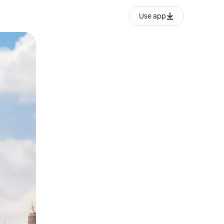
Use app
ien tocando y deslizando la pantalla.