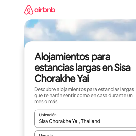
Ir
al
contenido
Alojamientos para
estancias largas en Sisa
Chorakhe Yai
Descubre alojamientos para estancias largas
que te harán sentir como en casa durante un
mes o más.
Ubicación
Cuando los resultados estén disponibles, podrás na
Llegada