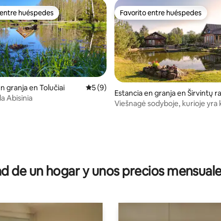
 entre huéspedes
Favorito entre huéspedes
 entre huéspedes
Favorito entre huéspedes
n granja en Tolučiai
Calificación promedio: 5 de 5; 9 evaluac
5 (9)
Estancia en granja en Širvintų ra
a Abisinia
ono savivaldybė
Viešnagė sodyboje, kurioje yra 
dio: 5 de 5; 4 evaluaciones
 de un hogar y unos precios mensuale