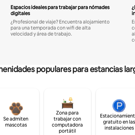
Espacios ideales para trabajar para nómades
¿
digitales
i
¿Profesional de viaje? Encuentra alojamiento
E
para una temporada con wifi de alta
c
velocidad y área de trabajo.
a
c
enidades populares para estancias lar
Zona para
Estacionamien
Se admiten
trabajar con
gratuito en la
mascotas
computadora
instalaciones
portátil