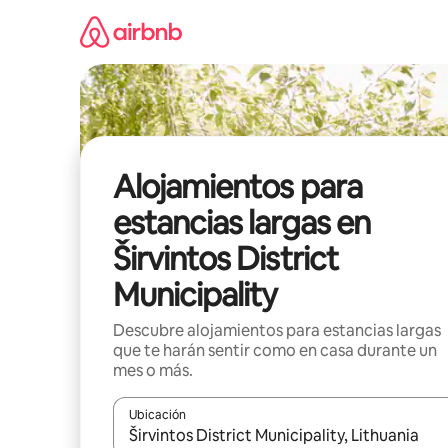
Ir
al
contenido
Alojamientos para
estancias largas en
Širvintos District
Municipality
Descubre alojamientos para estancias largas
que te harán sentir como en casa durante un
mes o más.
Ubicación
Cuando los resultados estén disponibles, podrás na