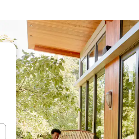
vegar usando las teclas de las flechas hacia arriba y hacia abajo, o b