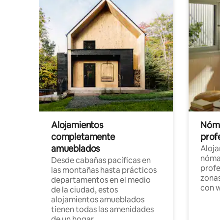
Alojamientos
Nóma
completamente
profe
amueblados
Aloj
nómad
Desde cabañas pacíficas en
profe
las montañas hasta prácticos
zonas
departamentos en el medio
con w
de la ciudad, estos
alojamientos amueblados
tienen todas las amenidades
de un hogar.