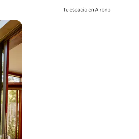
Tu espacio en Airbnb
ien tocando y deslizando la pantalla.