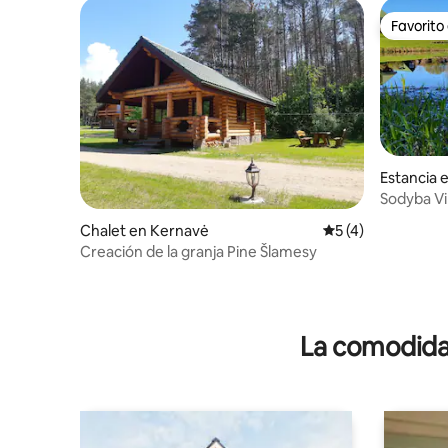
Favorito
Favorito
Estancia e
Sodyba Vil
Chalet en Kernavė
Calificación prome
5 (4)
Creación de la granja Pine Šlamesy
La comodidad