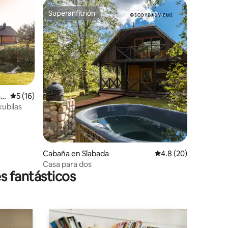
Superanfitrión
Superanfitrión
iones
j
Calificación promedio: 5 de 5; 16 evaluaciones
5 (16)
kubilas
Cabaña en Slabada
Calificación promedio
4.8 (20)
Casa para dos
s fantásticos