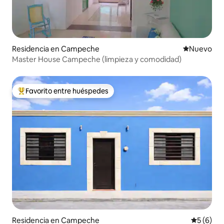
Residencia en Campeche
Nuevo aloj
Nuevo
Master House Campeche (limpieza y comodidad)
Favorito entre huéspedes
De los mejores en Favorito entre huéspedes
Residencia en Campeche
Calificac
5 (6)