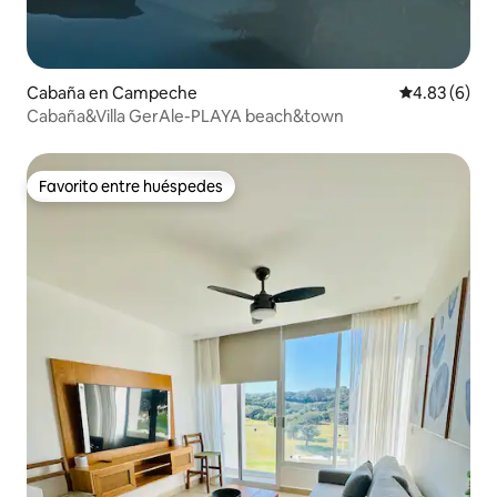
Cabaña en Campeche
Calificación
4.83 (6)
Cabaña&Villa GerAle-PLAYA beach&town
Favorito entre huéspedes
Favorito entre huéspedes