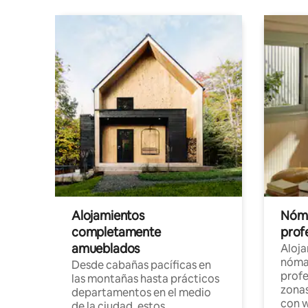
Alojamientos
Nóma
completamente
profe
amueblados
Aloj
nómad
Desde cabañas pacíficas en
profe
las montañas hasta prácticos
zonas
departamentos en el medio
con w
de la ciudad, estos