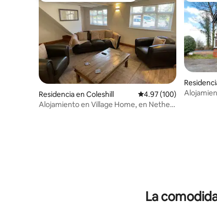
Residencia
Alojamient
Residencia en Coleshill
Calificación promedio: 
4.97 (100)
Maxstoke 
Alojamiento en Village Home, en Nether
personas
Whitacre
La comodidad