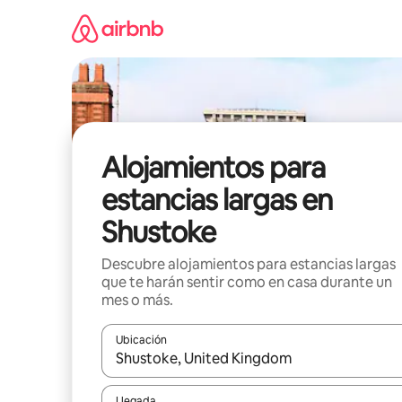
Ir
al
contenido
Alojamientos para
estancias largas en
Shustoke
Descubre alojamientos para estancias largas
que te harán sentir como en casa durante un
mes o más.
Ubicación
Cuando los resultados estén disponibles, podrás na
Llegada