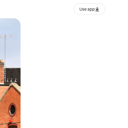
Use app
ien tocando y deslizando la pantalla.