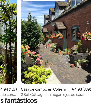
iones
alificación promedio: 4.94 de 5; 127 evaluaciones
4.94 (127)
Casa de campo en Coleshill
Calificación promedio: 
4.93 (339)
atio con
2 Bell Cottage, un hogar lejos de casa
s fantásticos
cerca del NEC