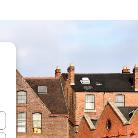
vegar usando las teclas de las flechas hacia arriba y hacia abajo, o b