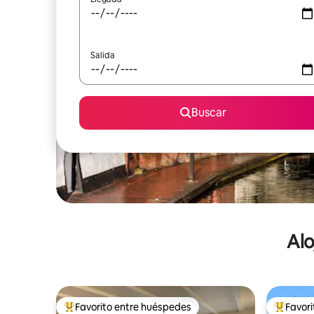
Salida
Buscar
Alo
Favorito entre huéspedes
Favor
De los mejores en Favorito entre huéspedes
De los m