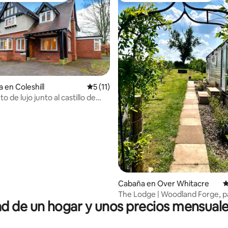
 en Coleshill
Calificación promedio: 5 de 5; 11 evaluac
5 (11)
o de lujo junto al castillo de
4.97 de 5; 100 evaluaciones
y NEC, con capacidad para 8
Cabaña en Over Whitacre
C
The Lodge | Woodland Forge, p
 de un hogar y unos precios mensuale
jardín, estacionamiento