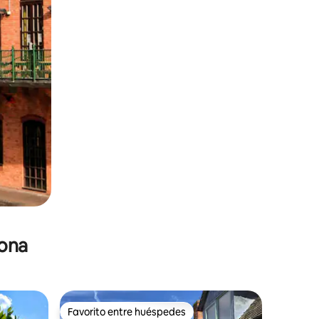
zona
Favorito entre huéspedes
Favorito entre huéspedes