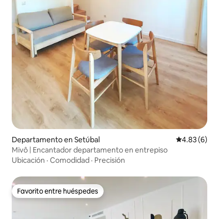
Departamento en Setúbal
Calificación
4.83 (6)
Mivô | Encantador departamento en entrepiso
Ubicación
·
Comodidad
·
Precisión
Favorito entre huéspedes
Favorito entre huéspedes