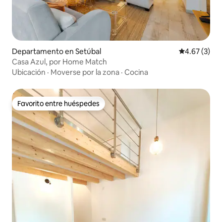
Departamento en Setúbal
Calificación
4.67 (3)
Casa Azul, por Home Match
Ubicación
·
Moverse por la zona
·
Cocina
Favorito entre huéspedes
Favorito entre huéspedes