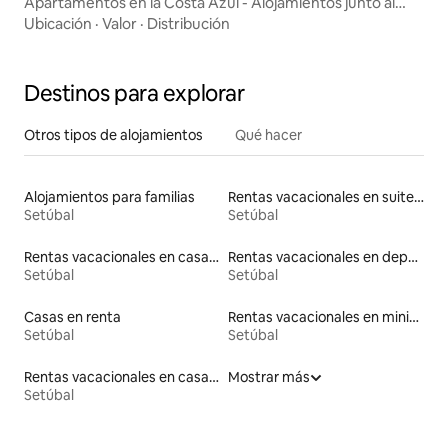
Apartamentos en la Costa Azul - Alojamientos junto al
mar en Arrabida
Ubicación
·
Valor
·
Distribución
Destinos para explorar
Otros tipos de alojamientos
Qué hacer
Alojamientos para familias
Rentas vacacionales en suites privadas
Setúbal
Setúbal
Rentas vacacionales en casas con inodoro de altura accesible
Rentas vacacionales en departamentos con cama de altura accesible
Setúbal
Setúbal
Casas en renta
Rentas vacacionales en minicasas
Setúbal
Setúbal
Rentas vacacionales en casas de huéspedes
Mostrar más
Setúbal