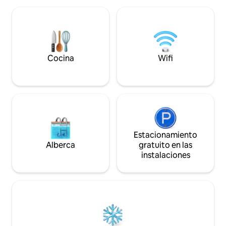
interior blanco se
con vistas al Atlántico, practica kayak y
de color y detalle
esnórquel en aguas cristalinas, bebe
partes. Disfruta de aire acondicionado
Moscatel en las quintas vinícolas locales
en todas las habit
o recorre el icónico Mercado do
totalmente equipa
Livramento en busca de pescado fresco
relajantes.
y productos regionales.
Cocina
Wifi
Estacionamiento
Alberca
gratuito en las
instalaciones