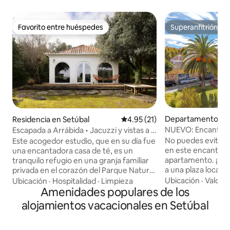
Favorito entre huéspedes
Superanfitrión
Favorito entre huéspedes
Superanfitrión
Departamento en 
Residencia en Setúbal
Calificación promedio: 4.95 de 
4.95 (21)
NUEVO: Encantad
Escapada a Arrábida • Jacuzzi y vistas a la
moda en la históri
montaña
No puedes evitar 
Este acogedor estudio, que en su día fue
en este encantado
una encantadora casa de té, es un
apartamento. ¡Su u
tranquilo refugio en una granja familiar
a una plaza local t
privada en el corazón del Parque Natural
disfrutar de una v
de la Arrábida. Ofrece total privacidad,
Ubicación
·
Valor
·
Ubicación
·
Hospitalidad
·
Limpieza
con la luz del sol en
pero está a solo unos minutos del centro
Amenidades populares de los
el interior, la como
histórico de Setúbal y de impresionantes
alojamientos vacacionales en Setúbal
impregnan combina
playas como Portinho da Arrábida y
urbano elegante 
Galápagos. Al aire libre, camina o recorre
donde la madera br
en bicicleta los senderos de piedra caliza