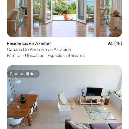
Residencia en Azeitão
Calificaci
5 (48)
Cabana Do Portinho da Arrábida
Familiar
·
Ubicación
·
Espacios interiores
Superanfitrión
Superanfitrión