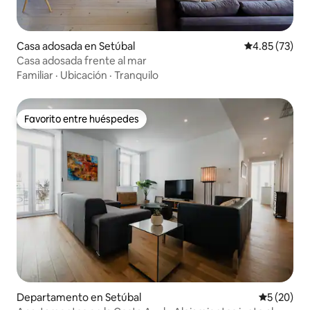
Casa adosada en Setúbal
Calificación 
4.85 (73)
Casa adosada frente al mar
Familiar
·
Ubicación
·
Tranquilo
Favorito entre huéspedes
Favorito entre huéspedes
Departamento en Setúbal
Calificaci
5 (20)