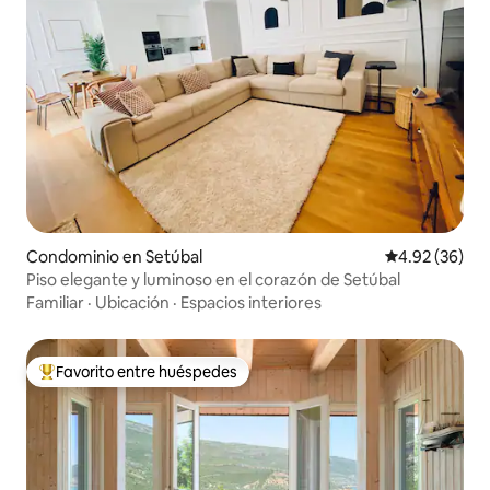
Condominio en Setúbal
Calificación p
4.92 (36)
Piso elegante y luminoso en el corazón de Setúbal
Familiar
·
Ubicación
·
Espacios interiores
Favorito entre huéspedes
De los mejores en Favorito entre huéspedes