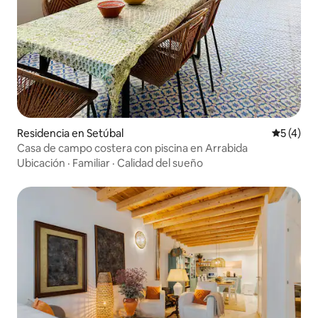
Residencia en Setúbal
Calificac
5 (4)
Casa de campo costera con piscina en Arrabida
Ubicación
·
Familiar
·
Calidad del sueño