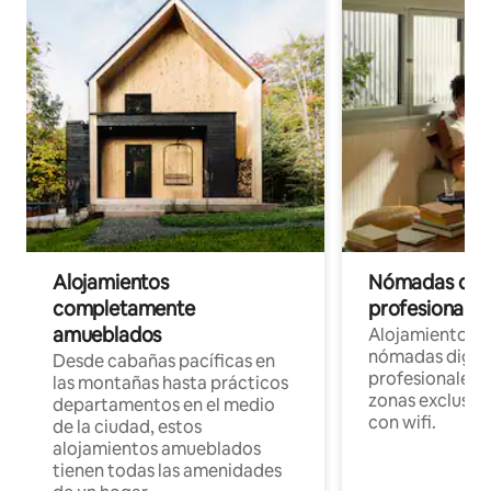
Alojamientos
Nómadas digit
completamente
profesionales 
amueblados
Alojamientos 
nómadas digita
Desde cabañas pacíficas en
profesionales d
las montañas hasta prácticos
zonas exclusiva
departamentos en el medio
con wifi.
de la ciudad, estos
alojamientos amueblados
tienen todas las amenidades