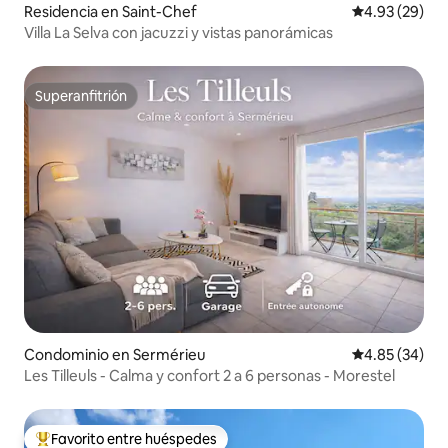
Residencia en Saint-Chef
Calificación p
4.93 (29)
Villa La Selva con jacuzzi y vistas panorámicas
Superanfitrión
Superanfitrión
Condominio en Sermérieu
Calificación p
4.85 (34)
Les Tilleuls - Calma y confort 2 a 6 personas - Morestel
Favorito entre huéspedes
De los mejores en Favorito entre huéspedes