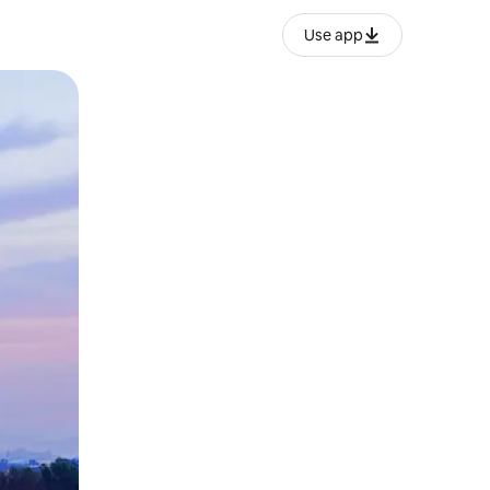
Use app
ien tocando y deslizando la pantalla.