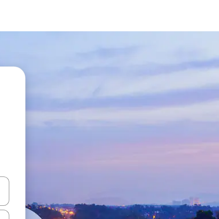
vegar usando las teclas de las flechas hacia arriba y hacia abajo, o b