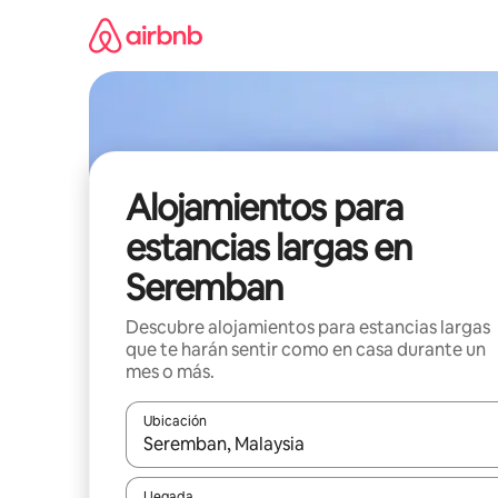
Ir
al
contenido
Alojamientos para
estancias largas en
Seremban
Descubre alojamientos para estancias largas
que te harán sentir como en casa durante un
mes o más.
Ubicación
Cuando los resultados estén disponibles, podrás na
Llegada