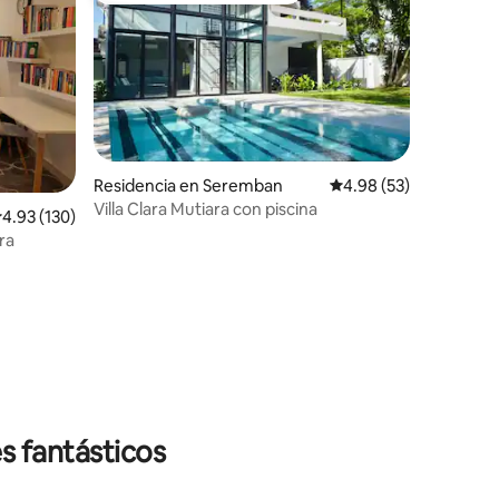
Residencia en Seremban
Calificación promedio:
4.98 (53)
Villa Clara Mutiara con piscina
alificación promedio: 4.93 de 5; 130 evaluaciones
4.93 (130)
iones
ra
s fantásticos