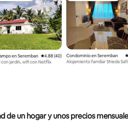
Condominio en Seremban
C
campo en Seremban
Calificación promedio: 4.88 de 5; 40 evaluac
4.88 (40)
Alojamiento familiar Shieda Safi
 con jardín, wifi con Netflix
 4.97 de 5; 36 evaluaciones
 de un hogar y unos precios mensuale