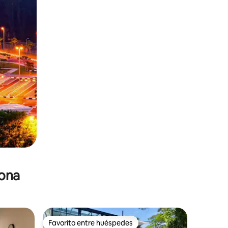
zona
Favorito entre huéspedes
Favorito entre huéspedes