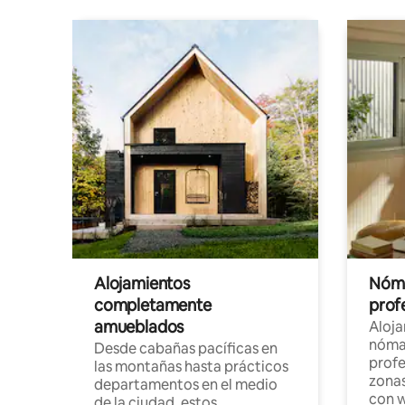
Alojamientos
Nóma
completamente
profe
amueblados
Aloj
nómad
Desde cabañas pacíficas en
profe
las montañas hasta prácticos
zonas
departamentos en el medio
con w
de la ciudad, estos