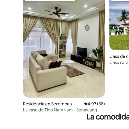
Casa de 
Casa rural
Residencia en Seremban
Calificación promedio:
4.97 (36)
La casa de Tigo NamNam - Senawang
La comodidad