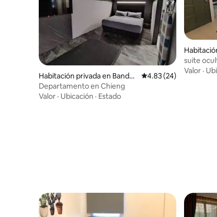
Habitació
Seri Beg
suite ocul
valor)
Valor
·
Ubi
Habitación privada en Bandar
Calificación promedio:
4.83 (24)
Seri Begawan
Departamento en Chieng
Valor
·
Ubicación
·
Estado