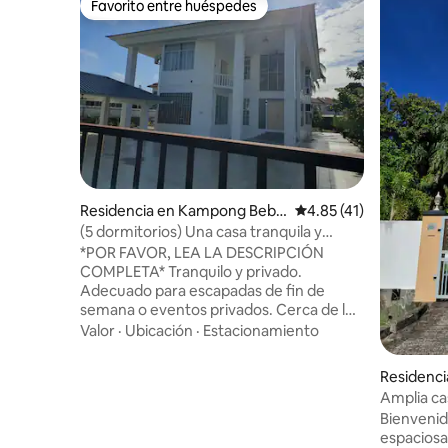
Favorito entre huéspedes
Favorito entre huéspedes
Residencia en Kampong Beba
Calificación promedio:
4.85 (41)
tik
(5 dormitorios) Una casa tranquila y
privada
*POR FAVOR, LEA LA DESCRIPCIÓN
COMPLETA* Tranquilo y privado.
Adecuado para escapadas de fin de
semana o eventos privados. Cerca de los
servicios. Servicio de transporte desde y
Valor
·
Ubicación
·
Estacionamiento
hacia el aeropuerto disponible. Por favor,
indica el número correcto de huéspedes
Residenci
durante la reservación para que
Amplia ca
podamos preparar camas adicionales y
aeropuert
Bienvenid
artículos de tocador según sea necesario
espaciosa
😊 Para uso en eventos, por favor, indica