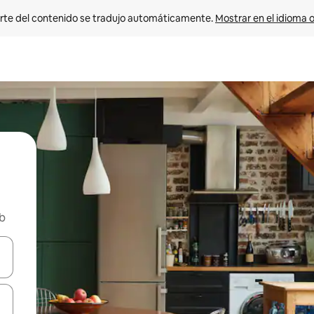
rte del contenido se tradujo automáticamente. 
Mostrar en el idioma o
nb
vegar usando las teclas de las flechas hacia arriba y hacia abajo, o b