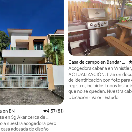
 4.85 de 5; 41 evaluaciones
Casa de campo en Bandar S
C
eri Begawan
Acogedora cabaña en Whistler,
ACTUALIZACIÓN: trae un doc
de identificación con foto para 
registro, incluidos todos los h
que no se queden. Nuestra cabaña es un
concepto de diseño industrial 
Ubicación
·
Valor
·
Estado
con aire acondicionado, cocina
barbacoa, inodoro privado, TV 
a en BN
Calificación promedio: 4.57 de 5; 81 evaluac
4.57 (81)
cama tamaño queen, además d
sa en Sg Akar cerca del
camas individuales en la planta s
o y centros comerciales
o a nuestra acogedora pero
El precio de la cabaña se basa e
 casa adosada de diseño
NÚMERO TOTAL de huéspedes