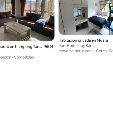
Habitación privada en Muara
Poni Homestay Serasa
4.72 de 5; 200 evaluaciones
ento en Kampong Tanj
Calificación promedio: 5 de 5; 4 evaluac
5 (4)
Moverse por la zona
·
Cerca
·
S
t
cación
·
Comodidad