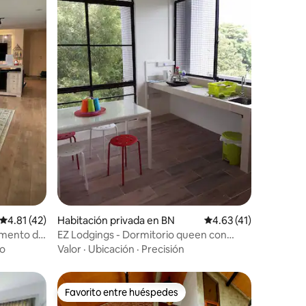
iones
Calificación promedio: 4.81 de 5; 42 evaluaciones
4.81 (42)
Habitación privada en BN
Calificación promedio
4.63 (41)
amento de
EZ Lodgings - Dormitorio queen con
grandes ventanales
to
Valor
·
Ubicación
·
Precisión
Favorito entre huéspedes
Favorito entre huéspedes