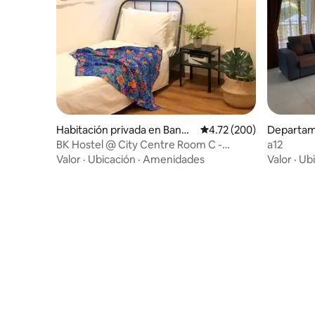
Habitación privada en Banda
Calificación promedio: 
4.72 (200)
Departam
r Seri Begawan
ong Bunu
BK Hostel @ City Centre Room C -
a12
Habitación individual
Valor
·
Ubicación
·
Amenidades
Valor
·
Ubi