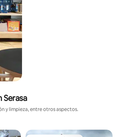
n Serasa
n y limpieza, entre otros aspectos.
Departam