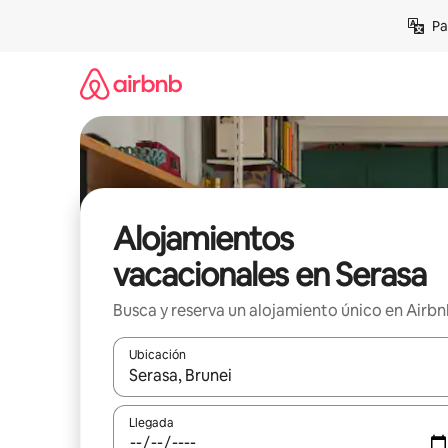
Ir
Pa
al
contenido
Alojamientos
vacacionales en Serasa
Busca y reserva un alojamiento único en Airb
Ubicación
Cuando los resultados estén disponibles, podrás na
Llegada