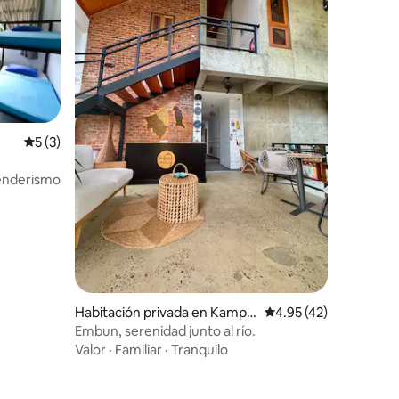
Calificación promedio: 5 de 5; 3 evaluaciones
5 (3)
iones
enderismo
Habitación privada en Kampu
Calificación promedio:
4.95 (42)
ng Sungai Matan
Embun, serenidad junto al río.
Valor
·
Familiar
·
Tranquilo