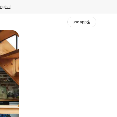
riginal
Use app
ien tocando y deslizando la pantalla.