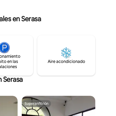
EL
ambiental. La propiedad también es ideal
uerto
para pódcasts y grabaciones de video a
SE
pequeña escala, ya que ofrece un
ales en Serasa
entorno tranquilo y visualmente
 entender
agradable.
ionamiento
ito en las
Aire acondicionado
alaciones
n Serasa
Superanfitrión
Superanfitrión