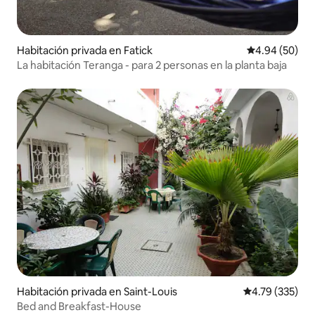
Habitación privada en Fatick
Calificación p
4.94 (50)
La habitación Teranga - para 2 personas en la planta baja
Habitación privada en Saint-Louis
Calificación p
4.79 (335)
Bed and Breakfast-House