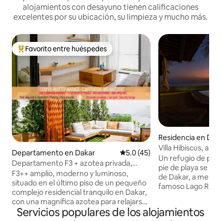
alojamientos con desayuno tienen calificaciones
excelentes por su ubicación, su limpieza y mucho más.
Favorito entre huéspedes
De los mejores en Favorito entre huéspedes
Residencia en Dak
Villa Hibiscus, a p
Departamento en Dakar
Calificación promedio: 5.0 de 
5.0 (45)
Un refugio de paz, 
Departamento F3 + azotea privada,
pie de playa se en
acogedor, Netflix, futbolín
F3++ amplio, moderno y luminoso,
de Dakar, a menos
situado en el último piso de un pequeño
famoso Lago Rosa.
complejo residencial tranquilo en Dakar,
energías y propicio
con una magnífica azotea para relajarse.
creativo, está eq
Servicios populares de los alojamientos
Ropa de cama cómoda, cocina grande
aparcamiento priva
equipada, wifi y Smart TV (Netflix, Prime