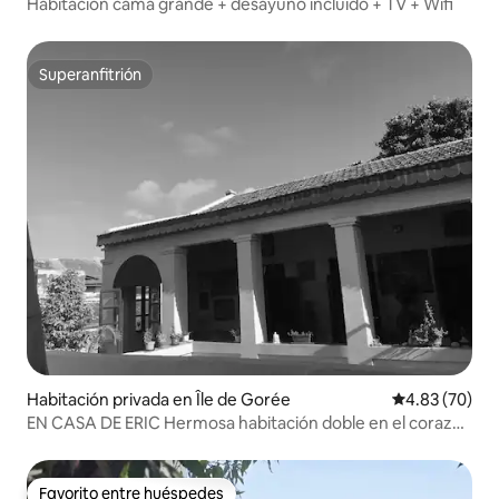
Habitación cama grande + desayuno incluido + TV + Wifi
Superanfitrión
Superanfitrión
Habitación privada en Île de Gorée
Calificación p
4.83 (70)
EN CASA DE ERIC Hermosa habitación doble en el corazón
de Gorée
Favorito entre huéspedes