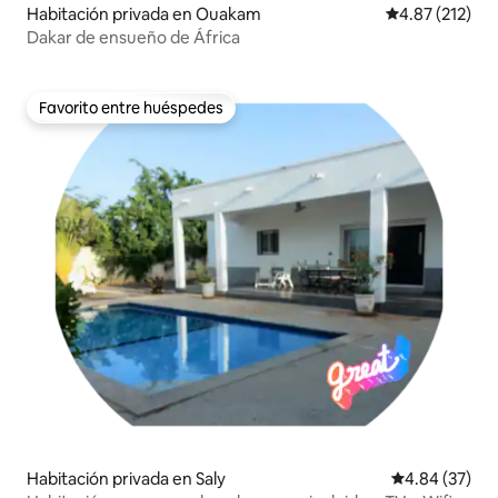
Habitación privada en Ouakam
Calificación p
4.87 (212)
Dakar de ensueño de África
Favorito entre huéspedes
Favorito entre huéspedes
Habitación privada en Saly
Calificación p
4.84 (37)