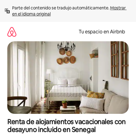
Ir
Parte del contenido se tradujo automáticamente. 
Mostrar 
al
en el idioma original
contenido
Tu espacio en Airbnb
Renta de alojamientos vacacionales con
desayuno incluido en Senegal