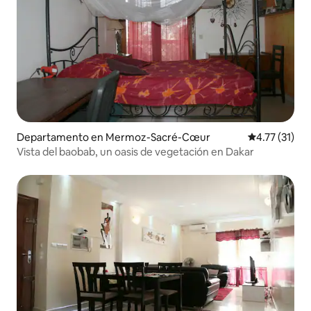
Departamento en Mermoz-Sacré-Cœur
Calificación 
4.77 (31)
Vista del baobab, un oasis de vegetación en Dakar