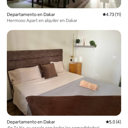
Departamento en Dakar
Calificación 
4.73 (11)
Hermoso Apart en alquiler en Dakar
Departamento en Dakar
Calificació
5.0 (4)
¡En Ta Na, su escala con todas las comodidades!