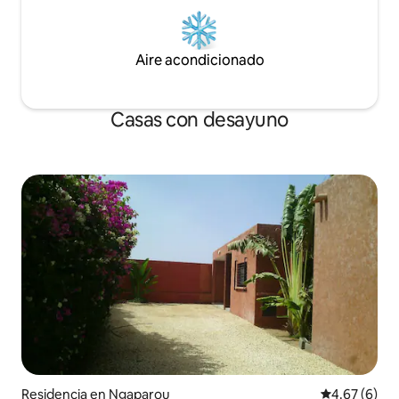
Aire acondicionado
Casas con desayuno
Residencia en Ngaparou
Calificación
4.67 (6)