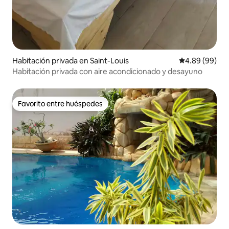
Habitación privada en Saint-Louis
Calificación p
4.89 (99)
Habitación privada con aire acondicionado y desayuno
Favorito entre huéspedes
Favorito entre huéspedes