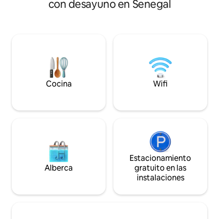
con desayuno en Senegal
tranquilo.El centr
Video), escritorio, lavadero y aire
sigue siendo acce
acondicionado. Excelente ubicación,
minutos gracias a 
cerca de todo (Ria, Western Union,
(cuya rampa se en
supermercado, banco, restaurante y
de la villa), que sir
hospital SAMU). Excelente para una
(popeguine, saly y
estadía relajante y/o de negocios en un
encuentra a 1h30
entorno discreto y bien pensado.
pequeño paraíso en
Seguridad: llave RFID, cámaras en la
entrada del vestíbulo y en el hueco de la
Cocina
Wifi
escalera.
Estacionamiento
Alberca
gratuito en las
instalaciones