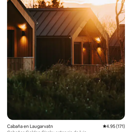
Cabaña en Laugarvatn
Calificación p
4.95 (171)