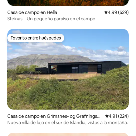
Casa de campo en Hella
Calificación pr
4.99 (529)
Steinas… Un pequeño paraíso en el campo
Favorito entre huéspedes
Favorito entre huéspedes
Casa de campo en Grímsnes- og Grafningshr
Calificación p
4.91 (224)
eppur
Nueva villa de lujo en el sur de Islandia, vistas a la montaña.