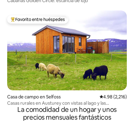
Cabañas Golden Circle: estancia de lujo
Favorito entre huéspedes
De los mejores en Favorito entre huéspedes
Casa de campo en Selfoss
Calificación pro
4.98 (2,216)
Casas rurales en Austurey con vistas al lago y las
La comodidad de un hogar y unos
montañas
precios mensuales fantásticos