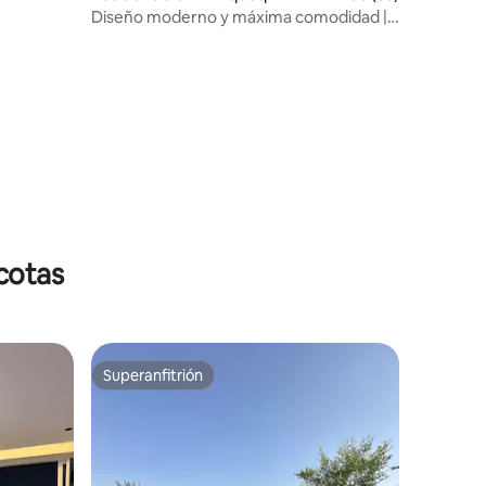
Diseño moderno y máxima comodidad |
Dura Al-Aqeeq.
iones
cotas
Superanfitrión
Superanfitrión