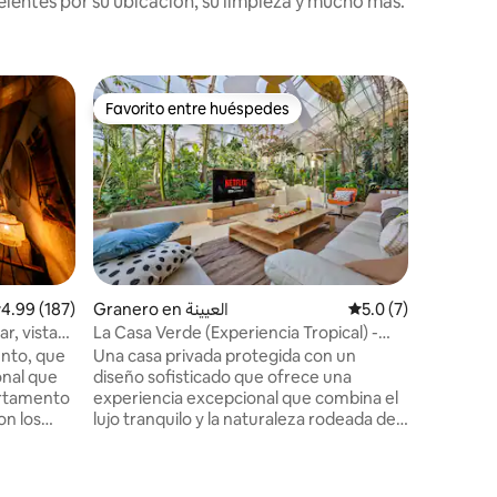
lentes por su ubicación, su limpieza y mucho más.
Condomin
Favorito entre huéspedes
Favorit
re huéspedes
Favorito entre huéspedes
Favorit
Dormitorio y
combinaci
Hay prep
ocasione
tarifa Un departamento de lujo con el
sistema 
autoinstalación, D
departamento Dormitorio
cama cóm
acceso in
alificación promedio: 4.99 de 5; 187 evaluaciones
4.99 (187)
Granero en العيينة
Calificación promed
5.0 (7)
Diseño m
ar, vistas
La Casa Verde (Experiencia Tropical) -
tranquilidad y 
Burttle Wadi Hanifa
nto, que
Una casa privada protegida con un
estratég
onal que
diseño sofisticado que ofrece una
actividad
artamento
experiencia excepcional que combina el
restauran
on los
lujo tranquilo y la naturaleza rodeada de
a 17 minutos Torres Capita
un salón
vegetación en un espacio
Arquitectura 
 una
cuidadosamente estudiado, donde la
Internet 
adas para
iluminación suave armoniza con sesiones
herramie