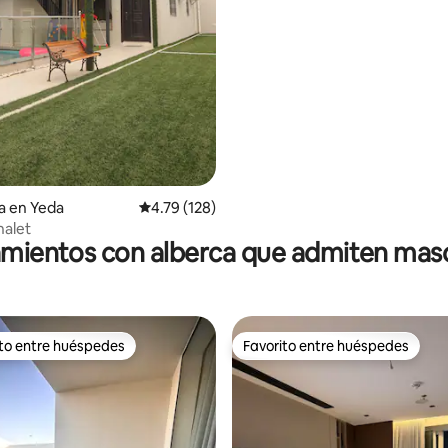
o: 5.0 de 5; 6 evaluaciones
a en Yeda
Calificación promedio: 4.79 de 5; 128 evaluac
4.79 (128)
halet
amientos con alberca que admiten mas
ito entre huéspedes
Favorito entre huéspedes
ejores en Favorito entre huéspedes
Favorito entre huéspedes