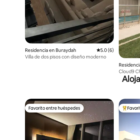
Residencia en Buraydah
Calificación promedi
5.0 (6)
Villa de dos pisos con diseño moderno
Residenci
Cloud9 C
Aloj
Favorito entre huéspedes
Favor
Favorito entre huéspedes
De los m