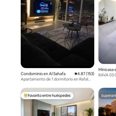
Minicasa 
Condominio en Al Sahafa
Calificación promedio: 
4.87 (153)
RAVA 03 
Apartamento de 1 dormitorio en Rafal
Tower
Favorito entre huéspedes
Superanf
De los mejores en Favorito entre huéspedes
Superanf