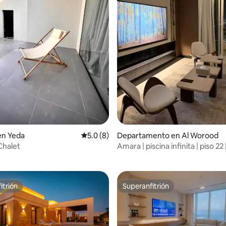
en Yeda
Calificación promedio: 5.0 de 5; 8 evaluac
5.0 (8)
Departamento en Al Worood
4.87 de 5; 153 evaluaciones
Chalet
Amara | piscina infinita | piso 22 
impresionante
itrión
Superanfitrión
itrión
Superanfitrión