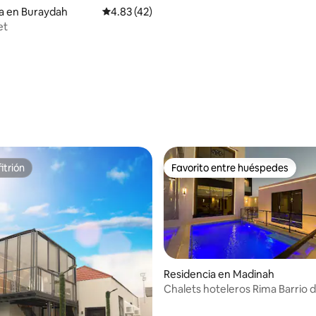
a en Buraydah
Calificación promedio: 4.83 de 5; 42 evaluac
4.83 (42)
et
itrión
Favorito entre huéspedes
itrión
Favorito entre huéspedes
Residencia en Madinah
Chalets hoteleros Rima Barrio de Al Dar,
junto a Al Badrani