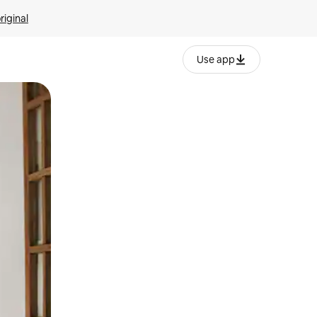
riginal
Use app