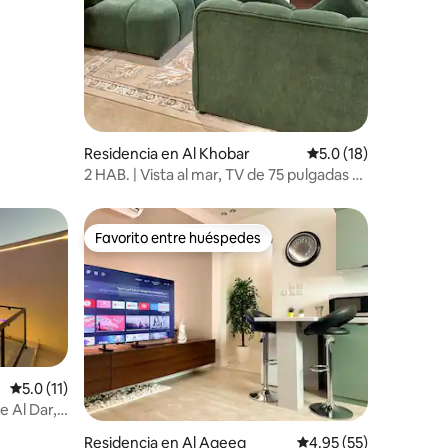
iones
Residencia en Al Khobar
Calificación promedi
5.0 (18)
2 HAB. | Vista al mar, TV de 75 pulgadas y
autocheck-in Cine
Favorito entre huéspedes
Favorito entre huéspedes
Calificación promedio: 5.0 de 5; 11 evaluaciones
5.0 (11)
Residencia en Al Aqeeq
Calificación promedio:
4.95 (55)