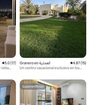
iones
Calificación promedio: 5.0 de 5; 17 evaluaciones
5.0 (17)
Granero en العمارية
Calificación promedio
4.87 (15)
| vista
Un centro vacacional exclusivo en los
brazos de la naturaleza
Superanfitrión
Superanfitrión