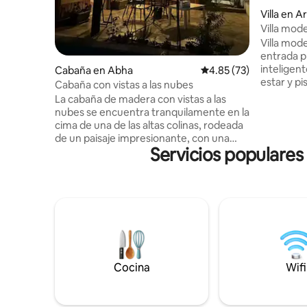
Villa en A
Villa mod
coche, jar
Villa mod
entrada p
inteligent
Cabaña en Abha
Calificación promedio:
4.85 (73)
estar y pis
Cabaña con vistas a las nubes
además de
La cabaña de madera con vistas a las
cuarto de 
nubes se encuentra tranquilamente en la
con panta
cima de una de las altas colinas, rodeada
pulgadas c
de un paisaje impresionante, con una
+ Interne
Servicios populares
construcción de madera que armoniza
para bloqu
maravillosamente con el entorno
con todos 
montañoso cubierto de plantas y
integrada ( todo lo que necesitas pa
árboles. La cabaña está aislada del
disfrutar y relajar
mundo exterior, por lo que el visitante
tres plant
también se encuentra en un ambiente
coche, una
de paz, tranquilidad y una fina niebla que
una sala d
envuelve el lugar con misterio y encanto,
para la villa ( todo lo que necesitas
creando un ambiente de fantasía y
divertirte 
Cocina
Wifi
romance. En el exterior, las
impresionantes vistas panorámicas de
los profundos valles y las altas montañas