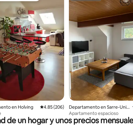
4.85 de 5; 130 evaluaciones
ento en Holving
Calificación promedio: 4.85 de 5; 206 evaluac
4.85 (206)
Departamento en Sarre-Unio
n
e
Apartamento espacioso
 de un hogar y unos precios mensuale