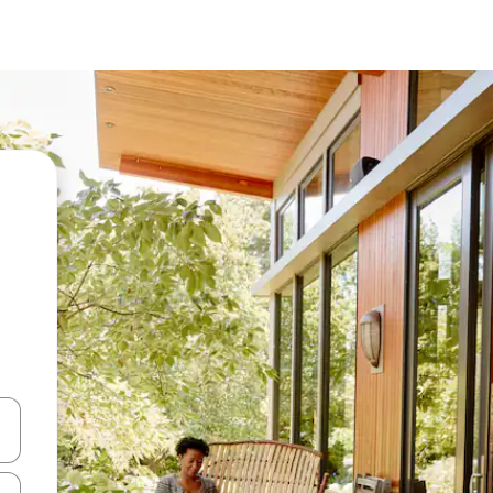
vegar usando las teclas de las flechas hacia arriba y hacia abajo, o b