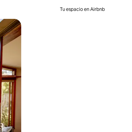
Tu espacio en Airbnb
ien tocando y deslizando la pantalla.