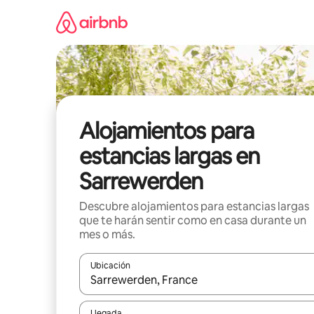
Ir
al
contenido
Alojamientos para
estancias largas en
Sarrewerden
Descubre alojamientos para estancias largas
que te harán sentir como en casa durante un
mes o más.
Ubicación
Cuando los resultados estén disponibles, podrás na
Llegada