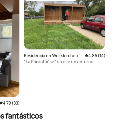
Residencia en Wolfskirchen
Calificación promedio:
4.86 (14)
"La Parenthèse" ofrece un entorno
bucólico relajante
iones
Calificación promedio: 4.79 de 5; 33 evaluaciones
4.79 (33)
s fantásticos