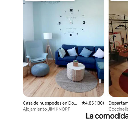
Casa de huéspedes en Dom
Calificación promedio: 
4.85 (130)
Departam
fessel
Alojamiento JIM KNOPF
Coccinell
La comodidad