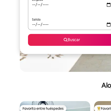
Salida
Buscar
Alo
Favorito entre huéspedes
Favor
Favorito entre huéspedes
De los m