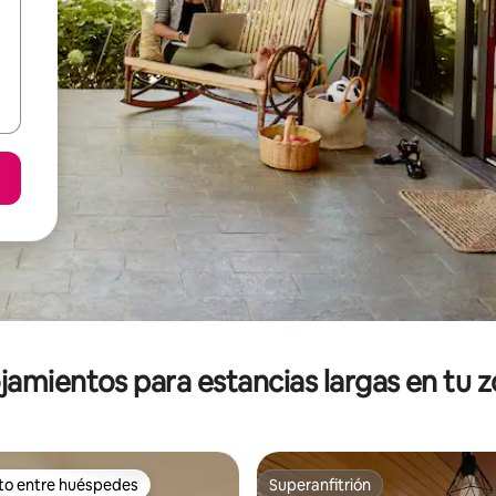
jamientos para estancias largas en tu 
ito entre huéspedes
Superanfitrión
ejores en Favorito entre huéspedes
Superanfitrión