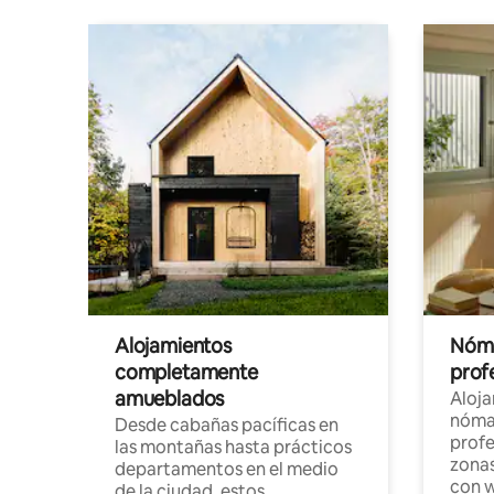
Alojamientos
Nóma
completamente
profe
amueblados
Aloj
nómad
Desde cabañas pacíficas en
profe
las montañas hasta prácticos
zonas
departamentos en el medio
con w
de la ciudad, estos