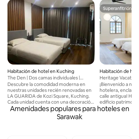
Superanfitrión
Superanfitrión
Habitación de hotel en Kuching
Habitación de hot
The Den | Dos camas individuales |
Heritage Vacation I
Piscina infinita en Kozi Square
personas, Padung
Descubre la comodidad moderna en
¡Bienvenido a nues
nuestras unidades recién renovadas en
hotelera, enclava
LA GUARIDA de Kozi Square, Kuching.
calle antigua! He
Cada unidad cuenta con una decoración
edificio patrimoni
Amenidades populares para hoteles en
acogedora, una cama individual con
moderna estadía.
sábanas blancas nuevas, baño privado,
del trabajo y sumé
Sarawak
wifi gratuito y TV inteligente. Los
experiencia única 
huéspedes pueden disfrutar de la
pedazo de historia
piscina infinita en la azotea con
habitaciones mezc
impresionantes vistas a la ciudad.
pasado con la co