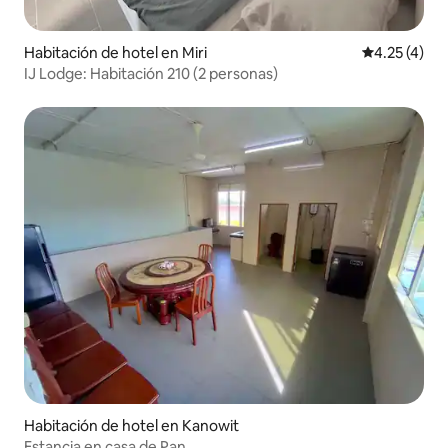
Habitación de hotel en Miri
Calificación
4.25 (4)
IJ Lodge: Habitación 210 (2 personas)
Habitación de hotel en Kanowit
Estancia en casa de Pan