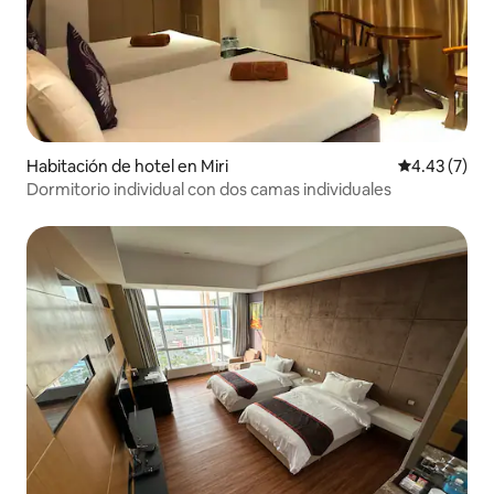
Habitación de hotel en Miri
Calificación
4.43 (7)
Dormitorio individual con dos camas individuales