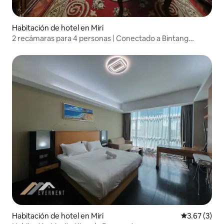
Habitación de hotel en Miri
2 recámaras para 4 personas | Conectado a Bintang
Megamall
Habitación de hotel en Miri
Calificación
3.67 (3)