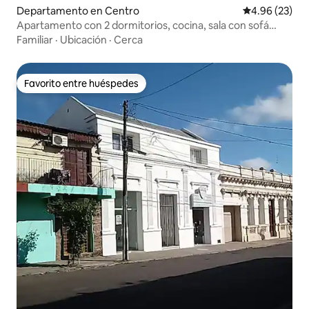
Departamento en Centro
Calificación p
4.96 (23)
Apartamento con 2 dormitorios, cocina, sala con sofá
cama.
Familiar
·
Ubicación
·
Cerca
Favorito entre huéspedes
Favorito entre huéspedes