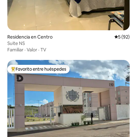
Residencia en Centro
Calificaci
5 (92)
Suite NS
Familiar
·
Valor
·
TV
Favorito entre huéspedes
De los mejores en Favorito entre huéspedes