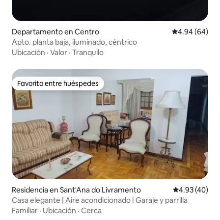
Departamento en Centro
Calificación p
4.94 (64)
Apto. planta baja, iluminado, céntrico
Ubicación
·
Valor
·
Tranquilo
Favorito entre huéspedes
Favorito entre huéspedes
Residencia en Sant'Ana do Livramento
Calificación 
4.93 (40)
Casa elegante | Aire acondicionado | Garaje y parrilla
Familiar
·
Ubicación
·
Cerca