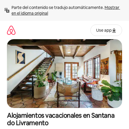
Ir
Parte del contenido se tradujo automáticamente. 
Mostrar 
al
en el idioma original
contenido
Use app
Alojamientos vacacionales en Santana
do Livramento