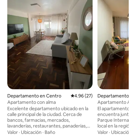
Departamento en Centro
Calificación promedio: 4.96 de 
4.96 (27)
Departamento en 
o Livramento
Apartamento con alma
Apartamento Amé
Excelente departamento ubicado en la
El apartamento de
calle principal de la ciudad. Cerca de
encuentra junto a 
bancos, farmacias, mercados,
Parque Internacio
lavanderías, restaurantes, panaderías,
local en la región 
universidades, el Ayuntamiento, la Igreja
Livramento y Rivera -
Valor
·
Ubicación
·
Baño
Valor
·
Ubicación
·