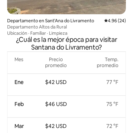
Departamento en Sant'Ana do Livramento
Calificación p
4.96 (24)
Departamento Altos da Rural
Ubicación
·
Familiar
·
Limpieza
¿Cuál es la mejor época para visitar
Santana do Livramento?
Mes
Precio
Temp.
promedio
promedio
Ene
$42 USD
77 °F
Feb
$46 USD
75 °F
Mar
$42 USD
72 °F