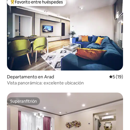
Favorito entre huéspedes
De los mejores en Favorito entre huéspedes
Departamento en Arad
Calificaci
5 (19)
Vista panorámica: excelente ubicación
Superanfitrión
Superanfitrión