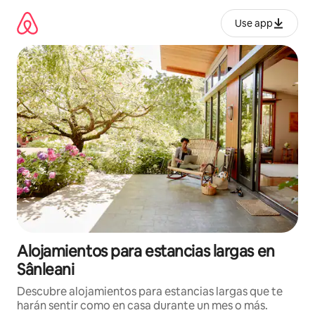
Ir
al
Use app
contenido
Alojamientos para estancias largas en
Sânleani
Descubre alojamientos para estancias largas que te
harán sentir como en casa durante un mes o más.