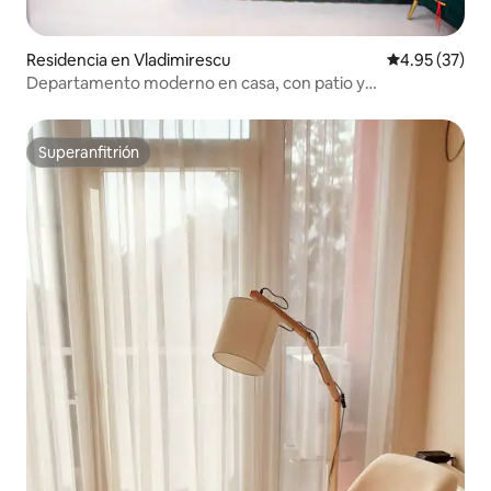
Residencia en Vladimirescu
Calificación 
4.95 (37)
Departamento moderno en casa, con patio y
estacionamiento
Superanfitrión
Superanfitrión