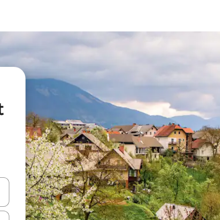
t
vegar usando las teclas de las flechas hacia arriba y hacia abajo, o b