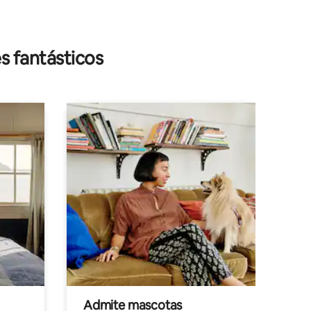
iones
s fantásticos
Admite mascotas