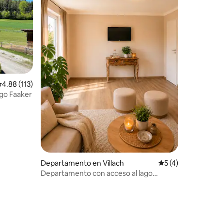
alificación promedio: 4.88 de 5; 113 evaluaciones
4.88 (113)
ago Faaker
Departamento en Villach
Calificación prom
5 (4)
Departamento con acceso al lago
Silbersee.