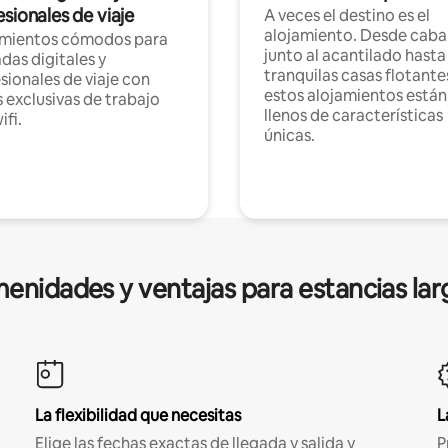
sionales de viaje
A veces el destino es el
alojamiento. Desde caba
amientos cómodos para
junto al acantilado hasta
as digitales y
tranquilas casas flotante
sionales de viaje con
estos alojamientos están
 exclusivas de trabajo
llenos de características
ifi.
únicas.
enidades y ventajas para estancias lar
La flexibilidad que necesitas
L
Elige las fechas exactas de llegada y salida y
P