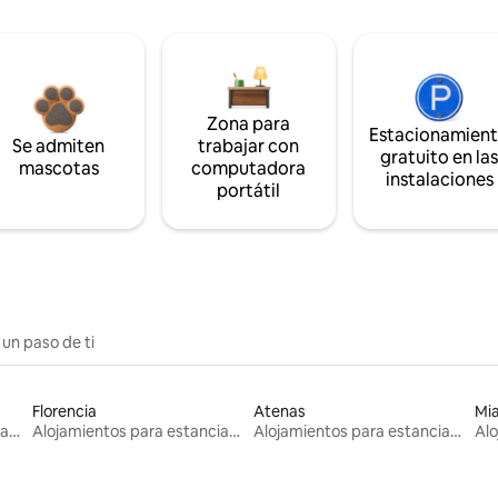
Zona para
Estacionamien
Se admiten
trabajar con
gratuito en la
mascotas
computadora
instalaciones
portátil
 un paso de ti
Florencia
Atenas
Mi
Alojamientos para estancias largas
Alojamientos para estancias largas
Alojamientos para estancias largas