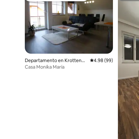
Departamento en Krottendo
Calificación promedio:
4.98 (99)
rf
Casa Monika María