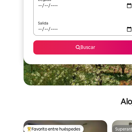
Salida
Buscar
Alo
Favorito entre huéspedes
Superanf
De los mejores en Favorito entre huéspedes
Superanf