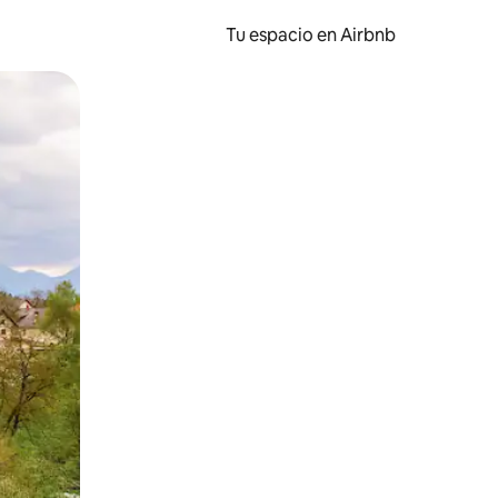
Tu espacio en Airbnb
ien tocando y deslizando la pantalla.