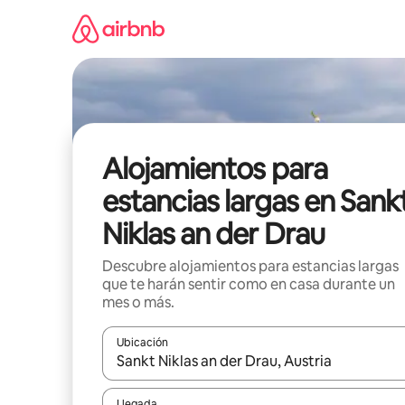
Ir
al
contenido
Alojamientos para
estancias largas en Sank
Niklas an der Drau
Descubre alojamientos para estancias largas
que te harán sentir como en casa durante un
mes o más.
Ubicación
Cuando los resultados estén disponibles, podrás na
Llegada