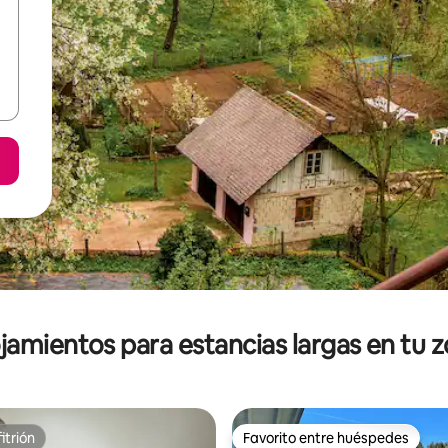
jamientos para estancias largas en tu 
itrión
Favorito entre huéspedes
itrión
Favorito entre huéspedes