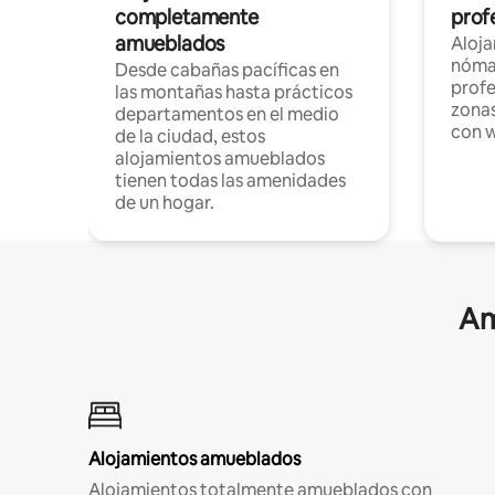
completamente
profe
amueblados
Aloj
nómad
Desde cabañas pacíficas en
profe
las montañas hasta prácticos
zonas
departamentos en el medio
con w
de la ciudad, estos
alojamientos amueblados
tienen todas las amenidades
de un hogar.
Am
Alojamientos amueblados
Alojamientos totalmente amueblados con