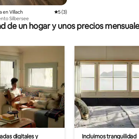
 en Villach
Calificación promedio: 5 de 5; 3 evaluac
5 (3)
nto Silbersee
 de un hogar y unos precios mensuale
das digitales y
Incluimos tranquilidad