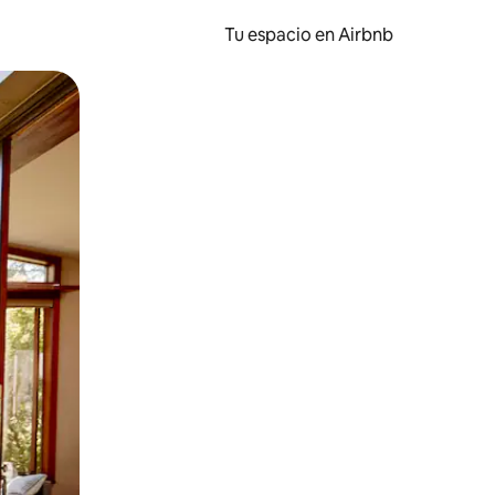
Tu espacio en Airbnb
ien tocando y deslizando la pantalla.