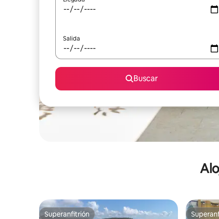
Salida
Buscar
Alo
Superanfitrión
Superanf
Superanfitrión
Superanf