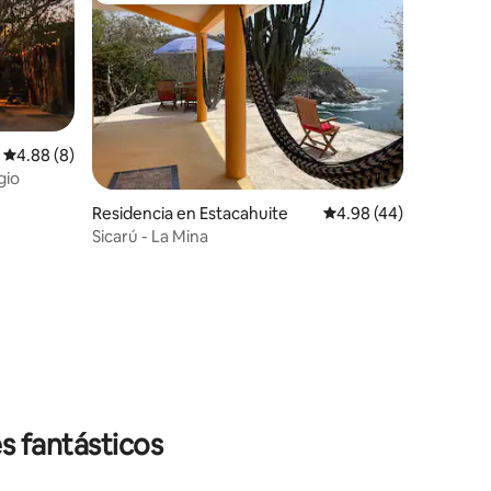
Calificación promedio: 4.88 de 5; 8 evaluaciones
4.88 (8)
gio
Residencia en Estacahuite
Calificación promedio:
4.98 (44)
Sicarú - La Mina
iones
s fantásticos