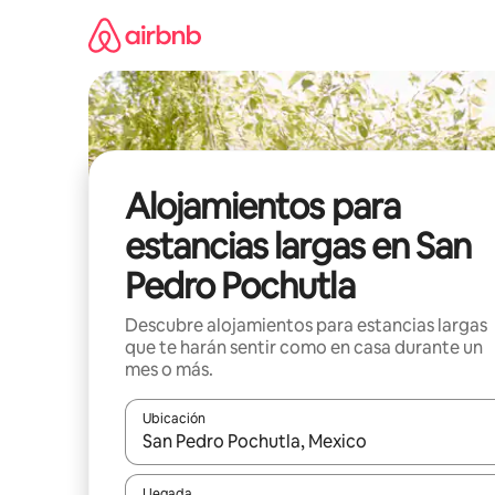
Ir
al
contenido
Alojamientos para
estancias largas en San
Pedro Pochutla
Descubre alojamientos para estancias largas
que te harán sentir como en casa durante un
mes o más.
Ubicación
Cuando los resultados estén disponibles, podrás na
Llegada