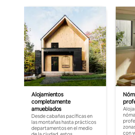
Alojamientos
Nóma
completamente
profe
amueblados
Aloj
nómad
Desde cabañas pacíficas en
profe
las montañas hasta prácticos
zonas
departamentos en el medio
con w
de la ciudad, estos