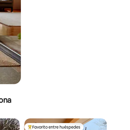
zona
Favorito entre huéspedes
De los mejores en Favorito entre huéspedes