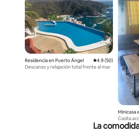
Residencia en Puerto Ángel
Calificación promedio
4.9 (50)
Descanso y relajación total frente al mar
Minicasa 
la
Casita a
La comodidad