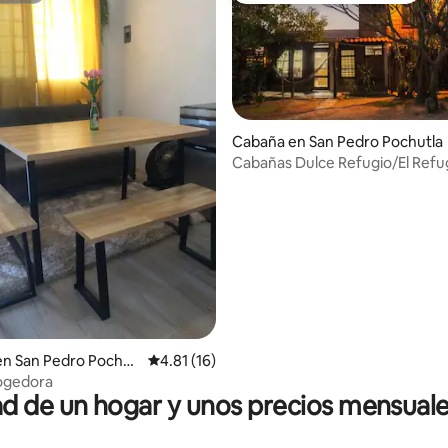
Cabaña en San Pedro Pochutla
Cabañas Dulce Refugio/El Refu
: 4.9 de 5; 50 evaluaciones
en San Pedro Pochut
Calificación promedio: 4.81 de 5; 16 evaluac
4.81 (16)
cogedora
 de un hogar y unos precios mensuale