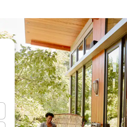
vegar usando las teclas de las flechas hacia arriba y hacia abajo, o b