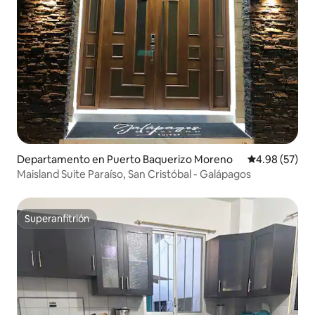
Departamento en Puerto Baquerizo Moreno
Calificación p
4.98 (57)
Maisland Suite Paraíso, San Cristóbal - Galápagos
Superanfitrión
Superanfitrión