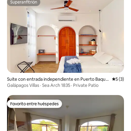
Superanfitrión
Superanfitrión
Suite con entrada independiente en Puerto Baque
Calificac
5 (3)
rizo Moreno
Galápagos Villas · Sea Arch 1835 · Private Patio
Favorito entre huéspedes
Favorito entre huéspedes