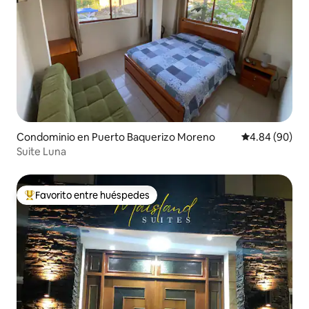
Condominio en Puerto Baquerizo Moreno
Calificación p
4.84 (90)
Suite Luna
Favorito entre huéspedes
De los mejores en Favorito entre huéspedes