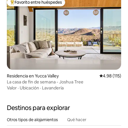
Favorito entre huéspedes
De los mejores en Favorito entre huéspedes
Residencia en Yucca Valley
Calificación p
4.98 (115)
La casa de fin de semana - Joshua Tree
Valor
·
Ubicación
·
Lavandería
Destinos para explorar
Otros tipos de alojamientos
Qué hacer