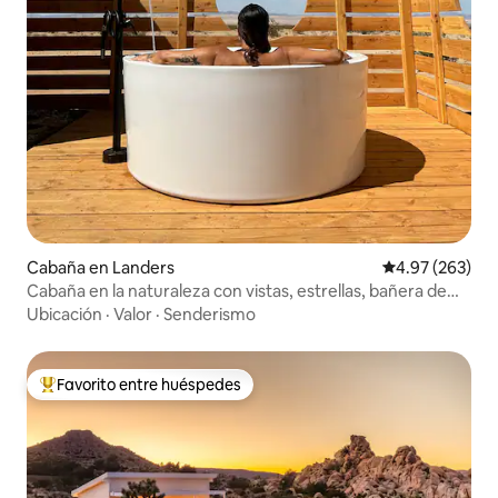
Cabaña en Landers
Calificación pr
4.97 (263)
Cabaña en la naturaleza con vistas, estrellas, bañera de
inmersión, 5 acres
Ubicación
·
Valor
·
Senderismo
Favorito entre huéspedes
De los mejores en Favorito entre huéspedes