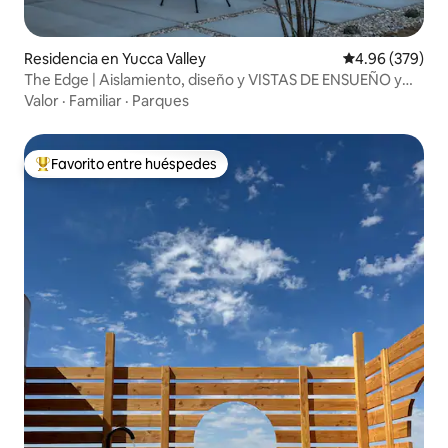
Residencia en Yucca Valley
Calificación pr
4.96 (379)
The Edge | Aislamiento, diseño y VISTAS DE ENSUEÑO y
mucho más
Valor
·
Familiar
·
Parques
Favorito entre huéspedes
De los mejores en Favorito entre huéspedes