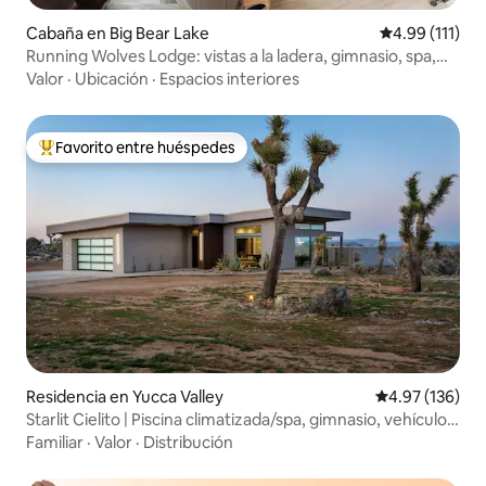
Cabaña en Big Bear Lake
Calificación p
4.99 (111)
Running Wolves Lodge: vistas a la ladera, gimnasio, spa,
mascotas
Valor
·
Ubicación
·
Espacios interiores
Favorito entre huéspedes
De los mejores en Favorito entre huéspedes
Residencia en Yucca Valley
Calificación p
4.97 (136)
Starlit Cielito | Piscina climatizada/spa, gimnasio, vehículo
eléctrico, Sonos
Familiar
·
Valor
·
Distribución