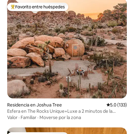
Favorito entre huéspedes
De los mejores en Favorito entre huéspedes
Residencia en Joshua Tree
Calificación 
5.0 (133)
Esfera en The Rocks Unique+Luxe a 2 minutos de la
entrada del parque
Valor
·
Familiar
·
Moverse por la zona