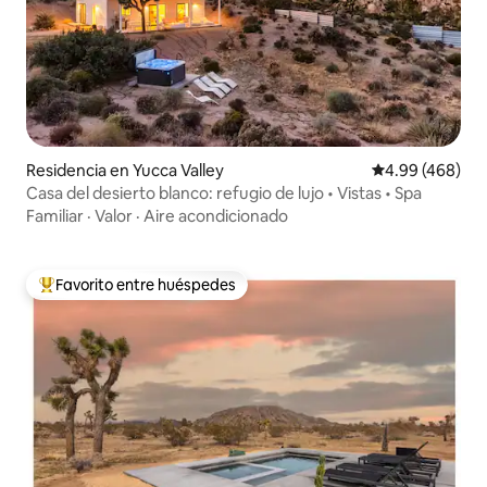
Residencia en Yucca Valley
Calificación pr
4.99 (468)
Casa del desierto blanco: refugio de lujo • Vistas • Spa
Familiar
·
Valor
·
Aire acondicionado
Favorito entre huéspedes
De los mejores en Favorito entre huéspedes