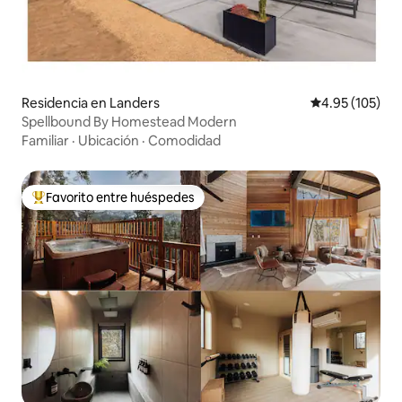
Residencia en Landers
Calificación p
4.95 (105)
Spellbound By Homestead Modern
Familiar
·
Ubicación
·
Comodidad
Favorito entre huéspedes
De los mejores en Favorito entre huéspedes