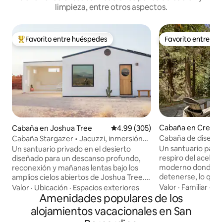
limpieza, entre otros aspectos.
Favorito entre huéspedes
Favorito entre h
De los mejores en Favorito entre huéspedes
Favorito entre h
Cabaña en Crestli
Cabaña en Joshua Tree
Calificación promedio: 4.99 de 5
4.99 (305)
Cabaña de diseña
Cabaña Stargazer • Jacuzzi, inmersión
Gregory, ¡a poca di
en frío, vistas épicas
Un santuario para
Un santuario privado en el desierto
tiendas!
respiro del acelera
diseñado para un descanso profundo,
moderno donde el
reconexión y mañanas lentas bajo los
detenerse, lo que
amplios cielos abiertos de Joshua Tree.
con la naturaleza 
Sumérgete en el jacuzzi de cedro bajo
Valor
·
Familiar
·
De
Valor
·
Ubicación
·
Espacios exteriores
placeres simples d
las estrellas, sumérgete en el frío al
Amenidades populares de los
las montañas junto
amanecer y relájate junto al fuego
alojamientos vacacionales en San
Cabaña de 1930 ll
mientras el desierto se calma a tu