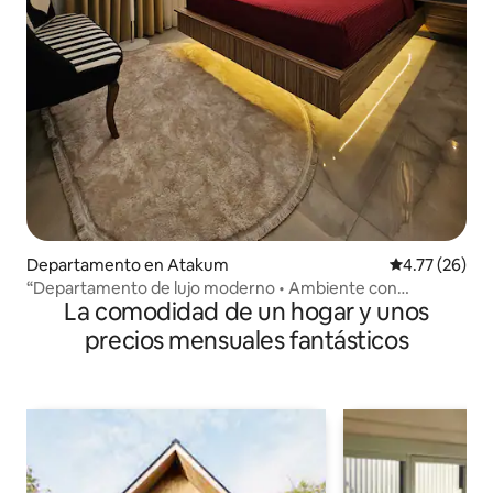
Departamento en Atakum
Calificación 
4.77 (26)
“Departamento de lujo moderno • Ambiente con
La comodidad de un hogar y unos
iluminación LED • Ubicación céntrica”
precios mensuales fantásticos