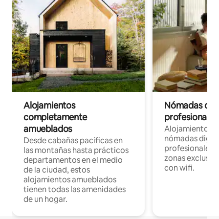
Alojamientos
Nómadas digit
completamente
profesionales 
amueblados
Alojamientos 
nómadas digita
Desde cabañas pacíficas en
profesionales d
las montañas hasta prácticos
zonas exclusiva
departamentos en el medio
con wifi.
de la ciudad, estos
alojamientos amueblados
tienen todas las amenidades
de un hogar.