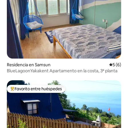
Residencia en Samsun
Calificac
5 (6)
BlueLagoonYakakent Apartamento en la costa, 3ª planta
Favorito entre huéspedes
De los mejores en Favorito entre huéspedes