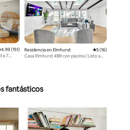
alificación promedio: 4.99 de 5; 151 evaluaciones
4.99 (151)
Residencia en Elmhurst
Calificación prome
5 (16)
 a 7
Casa Elmhurst 4BR con piscina | Listo a
medio plazo
iones
s fantásticos