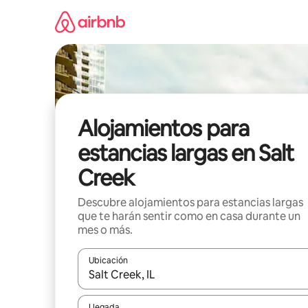
Ir
al
contenido
Alojamientos para
estancias largas en Salt
Creek
Descubre alojamientos para estancias largas
que te harán sentir como en casa durante un
mes o más.
Ubicación
Cuando los resultados estén disponibles, podrás na
Llegada