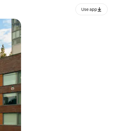
Use app
ien tocando y deslizando la pantalla.