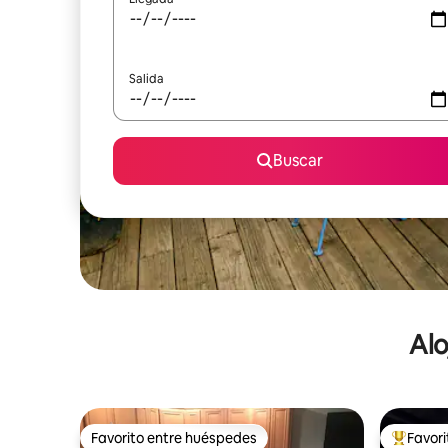
Salida
Buscar
Alo
Favorito entre huéspedes
Favor
Favorito entre huéspedes
De los m