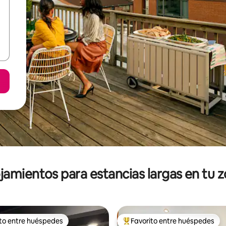
jamientos para estancias largas en tu 
ito entre huéspedes
Favorito entre huéspedes
ejores en Favorito entre huéspedes
De los mejores en Favorito ent