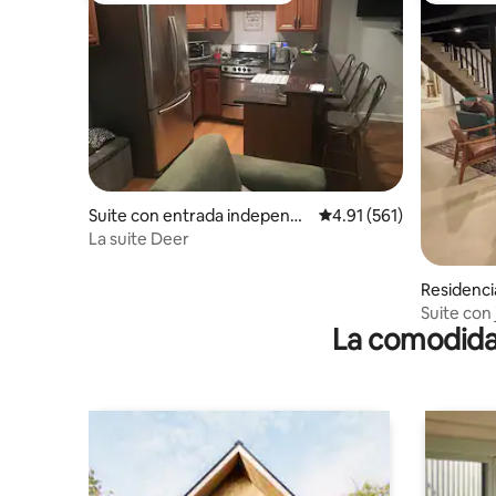
Suite con entrada independi
Calificación promedio: 
4.91 (561)
ente en Wood Dale
La suite Deer
Residenci
Suite con
La comodidad
con patio 