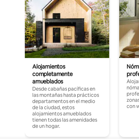
Alojamientos
Nóma
completamente
profe
amueblados
Aloj
nómad
Desde cabañas pacíficas en
profe
las montañas hasta prácticos
zonas
departamentos en el medio
con w
de la ciudad, estos
alojamientos amueblados
tienen todas las amenidades
de un hogar.