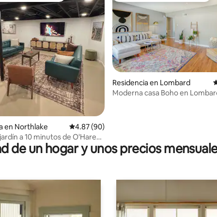
Residencia en Lombard
C
Moderna casa Boho en Lombard
4.91 de 5; 561 evaluaciones
minutos de Metra
a en Northlake
Calificación promedio: 4.87 de 5; 90 evaluac
4.87 (90)
 jardín a 10 minutos de O'Hare
 de un hogar y unos precios mensuale
y parrilla