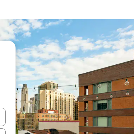
vegar usando las teclas de las flechas hacia arriba y hacia abajo, o b