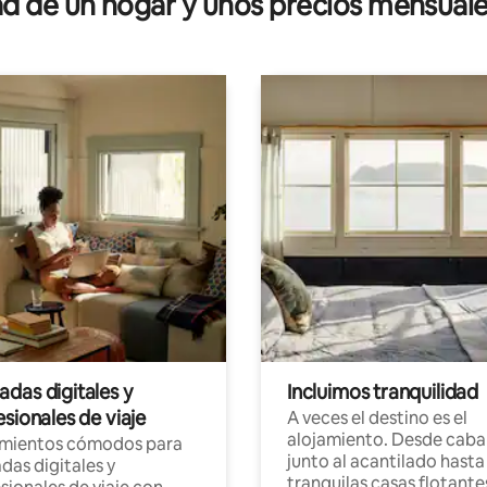
 de un hogar y unos precios mensuale
das digitales y
Incluimos tranquilidad
sionales de viaje
A veces el destino es el
alojamiento. Desde caba
amientos cómodos para
junto al acantilado hasta
as digitales y
tranquilas casas flotante