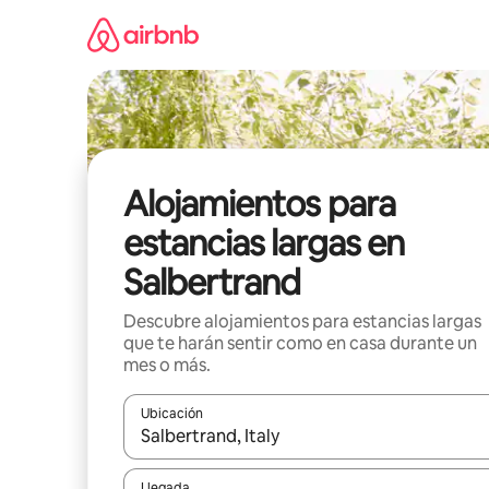
Ir
al
contenido
Alojamientos para
estancias largas en
Salbertrand
Descubre alojamientos para estancias largas
que te harán sentir como en casa durante un
mes o más.
Ubicación
Cuando los resultados estén disponibles, podrás na
Llegada