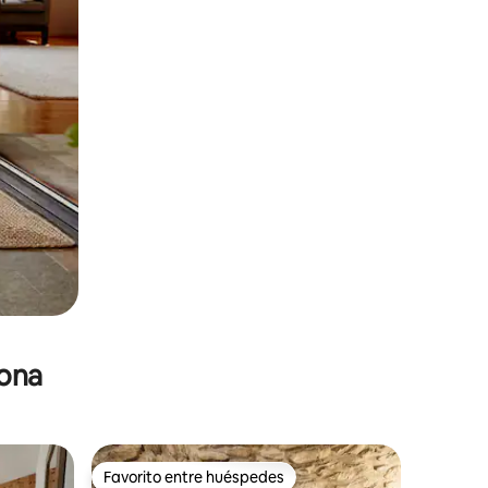
zona
Favorito entre huéspedes
Favorito entre huéspedes