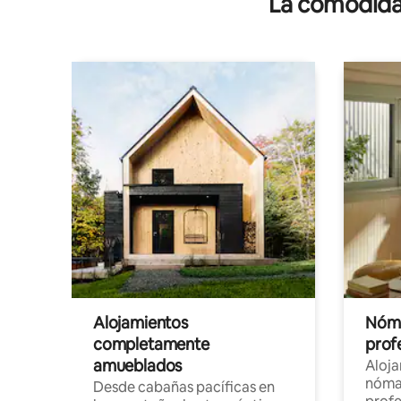
La comodidad
Alojamientos
Nóma
completamente
profe
amueblados
Aloj
nómad
Desde cabañas pacíficas en