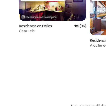
Residencia en Exilles
Calificación promed
5 (36)
Casa - elé
Residenci
Alquiler 
descubre 