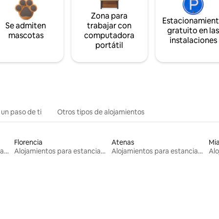
Zona para
Estacionamien
Se admiten
trabajar con
gratuito en la
mascotas
computadora
instalaciones
portátil
 un paso de ti
Otros tipos de alojamientos
Florencia
Atenas
Mi
Alojamientos para estancias largas
Alojamientos para estancias largas
Alojamientos para estancias largas