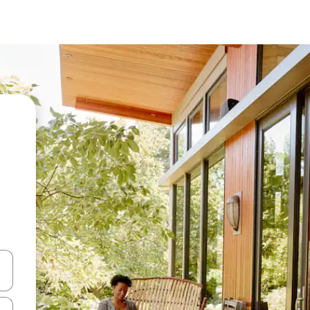
vegar usando las teclas de las flechas hacia arriba y hacia abajo, o b