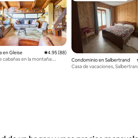
io: 5 de 5; 36 evaluaciones
a en Gleise
Calificación promedio: 4.95 de 5; 88 evaluac
4.95 (88)
de cabañas en la montaña:
Condominio en Salbertrand
la magia de los Alpes
Casa de vacaciones, Salbertran