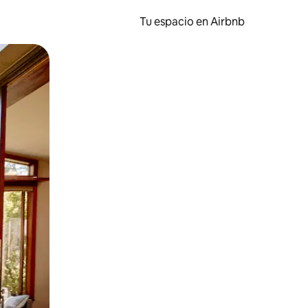
Tu espacio en Airbnb
ien tocando y deslizando la pantalla.