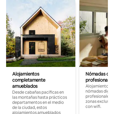
Alojamientos
Nómadas digit
completamente
profesionales 
amueblados
Alojamientos 
nómadas digita
Desde cabañas pacíficas en
profesionales d
las montañas hasta prácticos
zonas exclusiva
departamentos en el medio
con wifi.
de la ciudad, estos
alojamientos amueblados