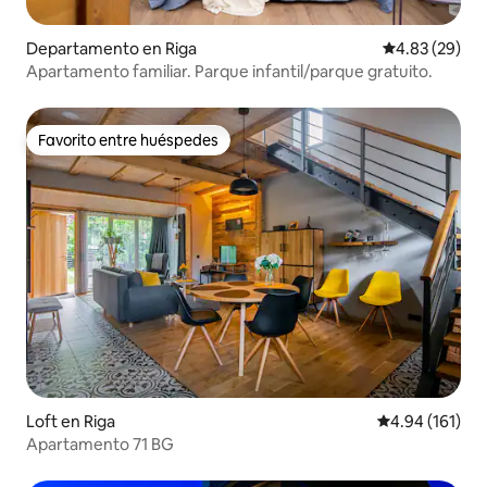
Departamento en Riga
Calificación p
4.83 (29)
Apartamento familiar. Parque infantil/parque gratuito.
Favorito entre huéspedes
Favorito entre huéspedes
Loft en Riga
Calificación p
4.94 (161)
Apartamento 71 BG