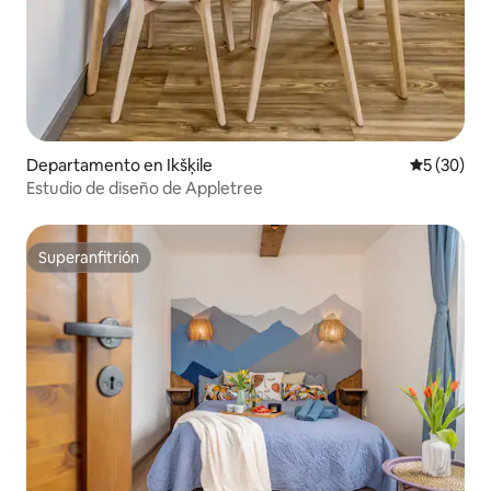
Departamento en Ikšķile
Calificaci
5 (30)
Estudio de diseño de Appletree
Superanfitrión
Superanfitrión