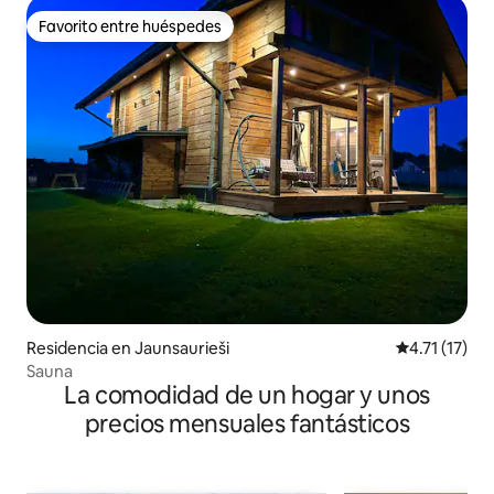
Favorito entre huéspedes
Favorito entre huéspedes
Residencia en Jaunsaurieši
Calificación 
4.71 (17)
Sauna
La comodidad de un hogar y unos
precios mensuales fantásticos