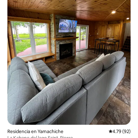
Residencia en Yamachiche
Calificación 
4.79 (92)
La Kabane del lago Saint-Pierre