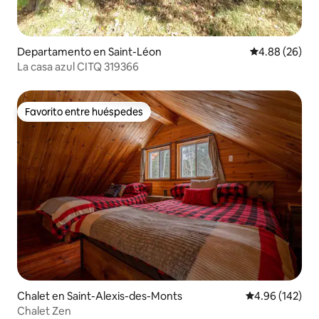
Departamento en Saint-Léon
Calificación p
4.88 (26)
La casa azul CITQ 319366
Favorito entre huéspedes
Favorito entre huéspedes
Chalet en Saint-Alexis-des-Monts
Calificación pr
4.96 (142)
Chalet Zen