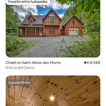
Favorito entre huéspedes
Favorito entre huéspedes
Chalet en Saint-Alexis-des-Monts
Calificación 
4.9 (143)
El Arco del Ciervo
Superanfitrión
Superanfitrión