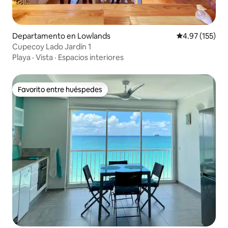
Departamento en Lowlands
Calificación p
4.97 (155)
Cupecoy Lado Jardín 1
Playa
·
Vista
·
Espacios interiores
Favorito entre huéspedes
Favorito entre huéspedes