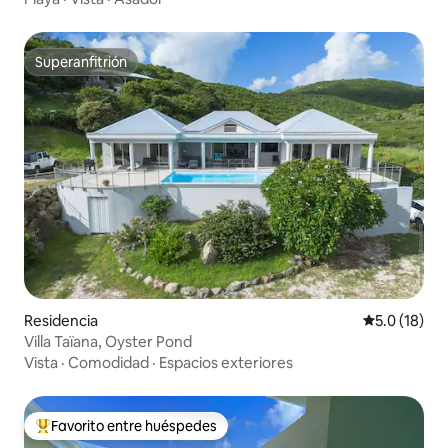
Superanfitrión
Superanfitrión
Residencia
Calificación
5.0 (18)
Villa Taïana, Oyster Pond
Vista
·
Comodidad
·
Espacios exteriores
Favorito entre huéspedes
De los mejores en Favorito entre huéspedes