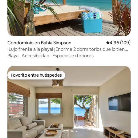
Condominio en Bahía Simpson
Calificación pr
4.96 (109)
¡Lujo frente a la playa! ¡Enorme 2 dormitorios que lo tiene
todo! 😍🤩😍
Playa
·
Accesibilidad
·
Espacios exteriores
Favorito entre huéspedes
Favorito entre huéspedes