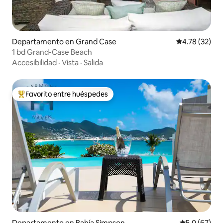
Departamento en Grand Case
Calificación 
4.78 (32)
1 bd Grand-Case Beach
Accesibilidad
·
Vista
·
Salida
Favorito entre huéspedes
De los mejores en Favorito entre huéspedes
Departamento en Bahía Simpson
Calificación
5.0 (67)