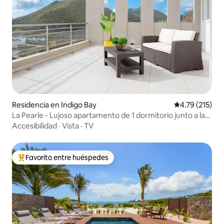
Residencia en Indigo Bay
Calificación p
4.79 (215)
La Pearle - Lujoso apartamento de 1 dormitorio junto a la
playa
Accesibilidad
·
Vista
·
TV
Favorito entre huéspedes
De los mejores en Favorito entre huéspedes