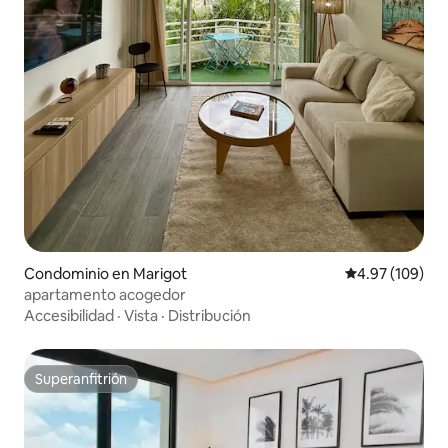
Condominio en Marigot
Calificación pr
4.97 (109)
apartamento acogedor
Accesibilidad
·
Vista
·
Distribución
Superanfitrión
Superanfitrión