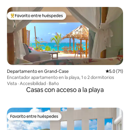
Favorito entre huéspedes
De los mejores en Favorito entre huéspedes
Departamento en Grand-Case
Calificación
5.0 (71)
Encantador apartamento en la playa, 1 o 2 dormitorios
Vista
·
Accesibilidad
·
Baño
Casas con acceso a la playa
Favorito entre huéspedes
Favorito entre huéspedes