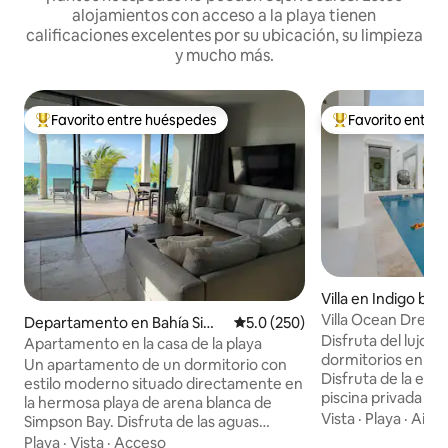
alojamientos con acceso a la playa tienen
calificaciones excelentes por su ubicación, su limpieza
y mucho más.
Favorito entre huéspedes
Favorito entre
De los mejores en Favorito entre huéspedes
De los mejores en
Villa en Indigo bay
en
Villa Ocean Drea
Departamento en Bahía Simp
Calificación promedio: 5.0 de 5
5.0 (250)
Disfruta del lujo en
son
Apartamento en la casa de la playa
dormitorios en Ind
Un apartamento de un dormitorio con
Disfruta de la ele
estilo moderno situado directamente en
piscina privada y v
la hermosa playa de arena blanca de
el interior o al air
Vista
·
Playa
·
Aire
Simpson Bay. Disfruta de las aguas
gourmet y descone
cristalinas durante el día y explora el
Playa
·
Vista
·
Acceso