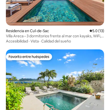
Residencia en Cul-de-Sac
Calificación
5.0 (13)
Villa Areca • 3 dormitorios frente al mar con kayaks, WiFi,
aire acondicionado
Accesibilidad
·
Vista
·
Calidad del sueño
Favorito entre huéspedes
Favorito entre huéspedes