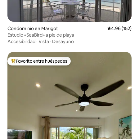
Condominio en Marigot
Calificación p
4.96 (152)
Estudio «SeaBird» a pie de playa
Accesibilidad
·
Vista
·
Desayuno
Favorito entre huéspedes
De los mejores en Favorito entre huéspedes