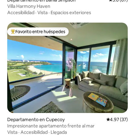
Villa Harmony Haven
Accesibilidad
·
Vista
·
Espacios exteriores
Favorito entre huéspedes
De los mejores en Favorito entre huéspedes
Departamento en Cupecoy
Calificación 
4.97 (37)
Impresionante apartamento frente al mar
Vista
·
Accesibilidad
·
Llegada