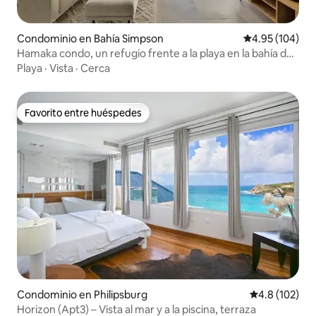
Condominio en Bahía Simpson
Calificación pr
4.95 (104)
Hamaka condo, un refugio frente a la playa en la bahía de
Simpson
Playa
·
Vista
·
Cerca
Favorito entre huéspedes
Favorito entre huéspedes
Condominio en Philipsburg
Calificación 
4.8 (102)
Horizon (Apt3) – Vista al mar y a la piscina, terraza