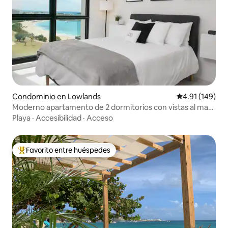
Condominio en Lowlands
Calificación p
4.91 (149)
Moderno apartamento de 2 dormitorios con vistas al mar
en Mullet Bay
Playa
·
Accesibilidad
·
Acceso
Favorito entre huéspedes
De los mejores en Favorito entre huéspedes