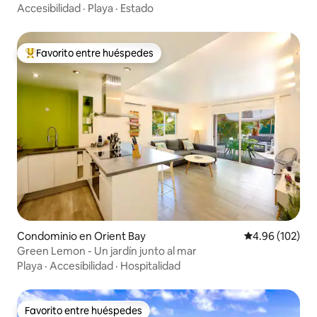
Accesibilidad
·
Playa
·
Estado
Favorito entre huéspedes
De los mejores en Favorito entre huéspedes
Condominio en Orient Bay
Calificación pr
4.96 (102)
Green Lemon - Un jardín junto al mar
Playa
·
Accesibilidad
·
Hospitalidad
Favorito entre huéspedes
Favorito entre huéspedes