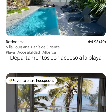
Residencia
Calificación 
4.93 (40)
Villa Louisiana, Bahía de Oriente
Playa
·
Accesibilidad
·
Alberca
Departamentos con acceso a la playa
Favorito entre huéspedes
De los mejores en Favorito entre huéspedes