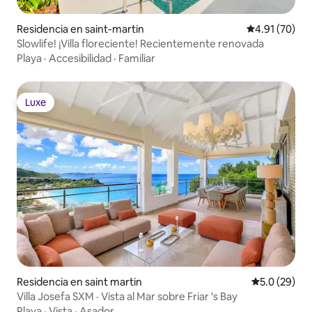
Residencia en saint-martin
Calificación 
4.91 (70)
Slowlife! ¡Villa floreciente! Recientemente renovada
Playa
·
Accesibilidad
·
Familiar
Luxe
Luxe
Residencia en saint martin
Calificación
5.0 (29)
Villa Josefa SXM · Vista al Mar sobre Friar 's Bay
Playa
·
Vista
·
Asador