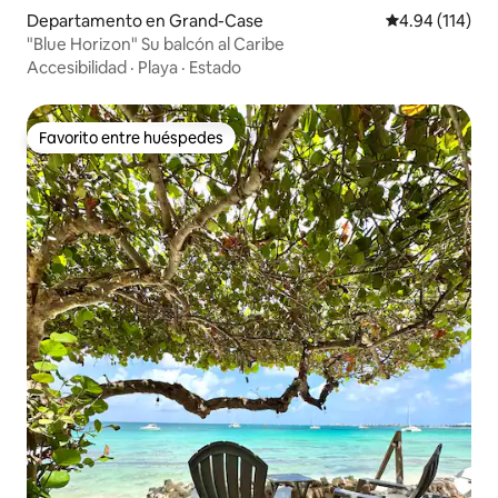
Departamento en Grand-Case
Calificación p
4.94 (114)
"Blue Horizon" Su balcón al Caribe
Accesibilidad
·
Playa
·
Estado
Favorito entre huéspedes
Favorito entre huéspedes