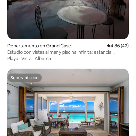
Departamento en Grand Case
Calificación 
4.86 (42)
Estudio con vistas al mar y piscina infinita: estancia
romántica
Playa
·
Vista
·
Alberca
Superanfitrión
Superanfitrión