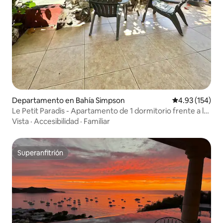
Departamento en Bahía Simpson
Calificación p
4.93 (154)
Le Petit Paradis - Apartamento de 1 dormitorio frente a la
playa
Vista
·
Accesibilidad
·
Familiar
Superanfitrión
Superanfitrión