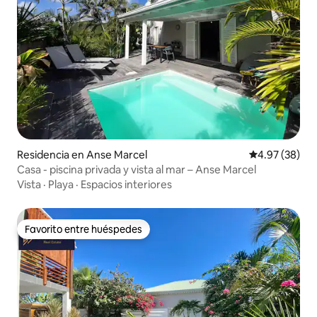
Residencia en Anse Marcel
Calificación p
4.97 (38)
Casa - piscina privada y vista al mar – Anse Marcel
Vista
·
Playa
·
Espacios interiores
Favorito entre huéspedes
Favorito entre huéspedes