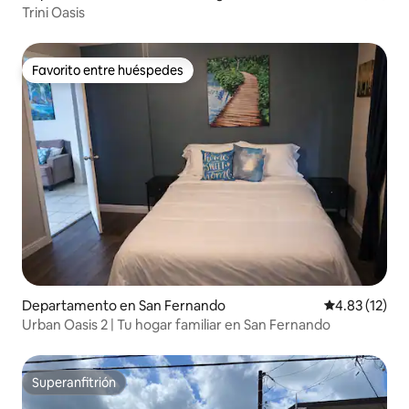
Trini Oasis
Favorito entre huéspedes
Favorito entre huéspedes
Departamento en San Fernando
Calificación 
4.83 (12)
Urban Oasis 2 | Tu hogar familiar en San Fernando
Superanfitrión
Superanfitrión