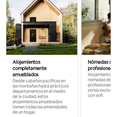
Alojamientos
Nómadas digit
completamente
profesionales 
amueblados
Alojamientos 
nómadas digita
Desde cabañas pacíficas en
profesionales d
las montañas hasta prácticos
zonas exclusiva
departamentos en el medio
con wifi.
de la ciudad, estos
alojamientos amueblados
tienen todas las amenidades
de un hogar.