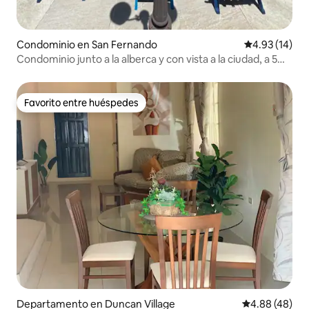
Condominio en San Fernando
Calificación 
4.93 (14)
Condominio junto a la alberca y con vista a la ciudad, a 5
minutos de South Park
Favorito entre huéspedes
Favorito entre huéspedes
Departamento en Duncan Village
Calificación p
4.88 (48)