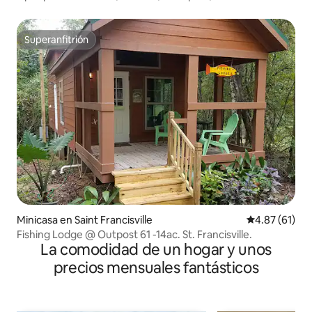
Superanfitrión
Superanfitrión
Minicasa en Saint Francisville
Calificación 
4.87 (61)
Fishing Lodge @ Outpost 61 -14ac. St. Francisville.
La comodidad de un hogar y unos
precios mensuales fantásticos