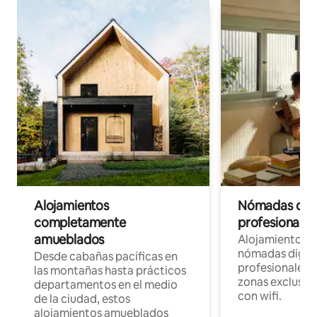
Alojamientos
Nómadas digit
completamente
profesionales 
amueblados
Alojamientos 
nómadas digita
Desde cabañas pacíficas en
profesionales d
las montañas hasta prácticos
zonas exclusiva
departamentos en el medio
con wifi.
de la ciudad, estos
alojamientos amueblados