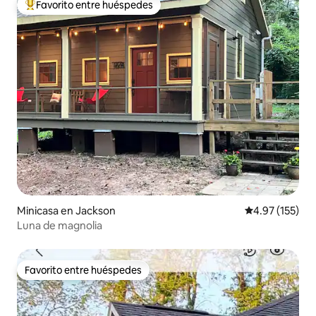
Favorito entre huéspedes
De los mejores en Favorito entre huéspedes
Minicasa en Jackson
Calificación p
4.97 (155)
Luna de magnolia
Favorito entre huéspedes
Favorito entre huéspedes