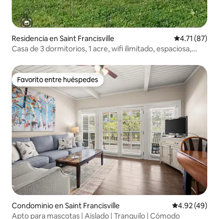
Residencia en Saint Francisville
Calificación 
4.71 (87)
Casa de 3 dormitorios, 1 acre, wifi ilimitado, espaciosa,
junto a la autopista 61
Favorito entre huéspedes
Favorito entre huéspedes
Condominio en Saint Francisville
Calificación 
4.92 (49)
Apto para mascotas | Aislado | Tranquilo | Cómodo