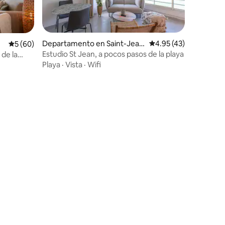
Departamento en Saint-Jea
Calificación promedio:
4.95 (43)
Calificación promedio: 5 de 5; 60 evaluaciones
5 (60)
n, Saint Barthélemy
Estudio St Jean, a pocos pasos de la playa
 de la
Playa
·
Vista
·
Wifi
iones