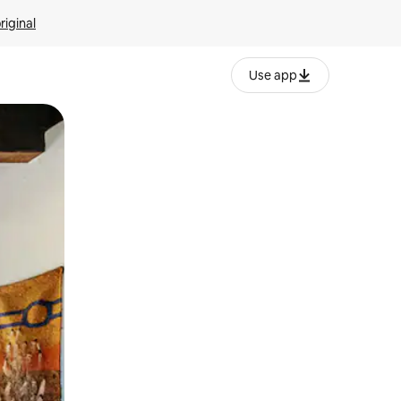
riginal
Use app