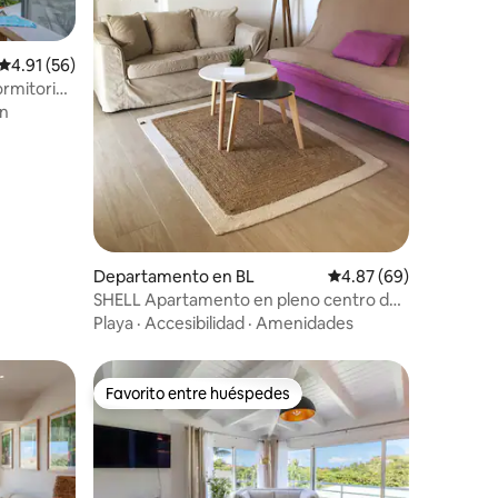
Calificación promedio: 4.91 de 5; 56 evaluaciones
4.91 (56)
rmitorio -
iones
n
Departamento en BL
Calificación promedio:
4.87 (69)
SHELL Apartamento en pleno centro de
Gustavia
Playa
·
Accesibilidad
·
Amenidades
Favorito entre huéspedes
re huéspedes
Favorito entre huéspedes