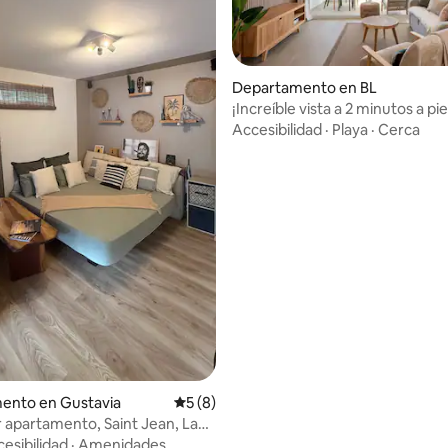
Departamento en BL
¡Increíble vista a 2 minutos a pie
 4.94 de 5; 94 evaluaciones
playa!
Accesibilidad
·
Playa
·
Cerca
ento en Gustavia
Calificación promedio: 5 de 5; 8 evaluac
5 (8)
apartamento, Saint Jean, La
ère.
esibilidad
·
Amenidades