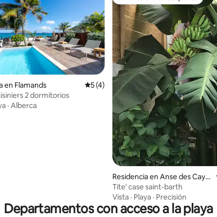
Favorito entre huéspedes
a en Flamands
Calificación promedio: 5 de 5; 4 evaluac
5 (4)
Raisiniers 2 dormitorios
dio: 5 de 5; 3 evaluaciones
ya
·
Alberca
Residencia en Anse des Caye
s
Tite' case saint-barth
Vista
·
Playa
·
Precisión
Departamentos con acceso a la playa