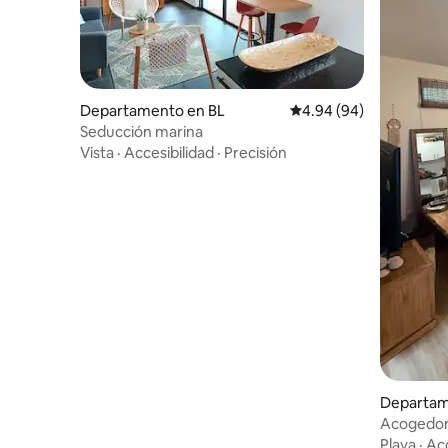
Departamento en BL
Calificación promedio:
4.94 (94)
Seducción marina
Vista
·
Accesibilidad
·
Precisión
Departam
Acogedor 
Choqueti
Playa
·
Acc