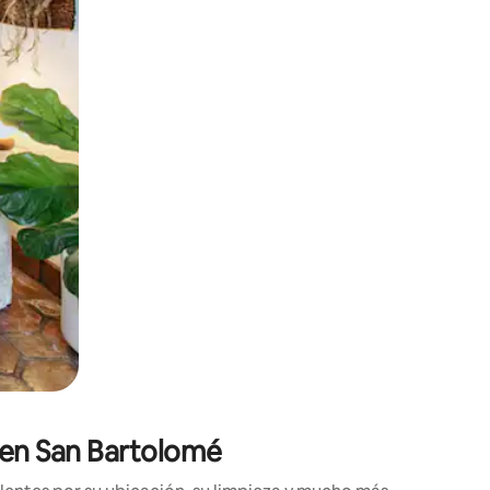
ien tocando y deslizando la pantalla.
s en San Bartolomé