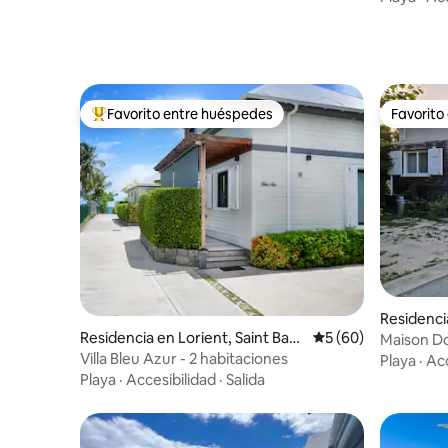
Favorito entre huéspedes
Favorito
De los mejores en Favorito entre huéspedes
Favorito
Residencia
Residencia en Lorient, Saint Bart
Calificación promed
5 (60)
hélemy
Maison 
hélemy
Villa Bleu Azur - 2 habitaciones
Playa
·
Acc
Playa
·
Accesibilidad
·
Salida