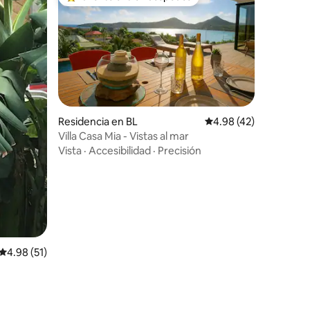
De los mejores en Favorito entre huéspedes
Residencia en BL
Calificación promedio:
4.98 (42)
iones
Villa Casa Mia - Vistas al mar
Vista
·
Accesibilidad
·
Precisión
Calificación promedio: 4.98 de 5; 51 evaluaciones
4.98 (51)