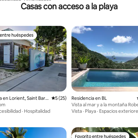
Casas con acceso a la playa
 entre huéspedes
 entre huéspedes
 en Lorient, Saint Bart
Calificación promedio: 5 de 5; 25 evaluac
5 (25)
Residencia en BL
io: 5 de 5; 60 evaluaciones
Dom
Vista al mar y a la montaña Rob
esibilidad
·
Hospitalidad
Vista
·
Playa
·
Espacios exterior
Favorito entre huéspedes