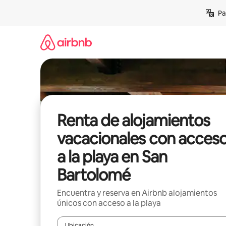
Ir
Pa
al
contenido
Renta de alojamientos
vacacionales con acces
a la playa en San
Bartolomé
Encuentra y reserva en Airbnb alojamientos
únicos con acceso a la playa
Ubicación