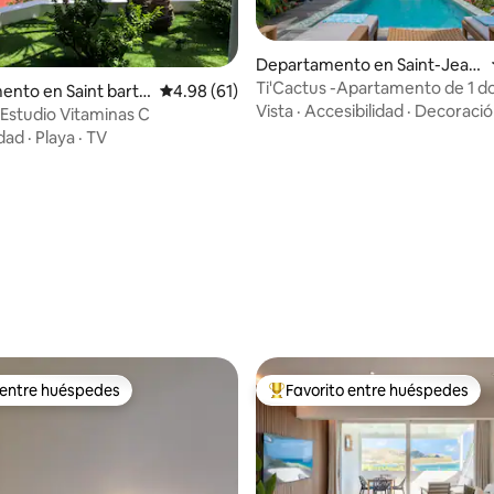
Departamento en Saint-Jean,
Saint Barthélemy
Ti'Cactus -Apartamento de 1 do
nto en Saint barth
Calificación promedio: 4.98 de 5; 61 evaluac
4.98 (61)
Vistas al mar - Piscina privada
Vista
·
Accesibilidad
·
Decoració
 Estudio Vitaminas C
idad
·
Playa
·
TV
 entre huéspedes
Favorito entre huéspedes
 entre huéspedes
De los mejores en Favorito ent