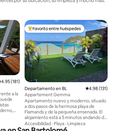
lentes por su ubicación, su limpieza y mucho más.
Departam
Favorito entre huéspedes
Favorit
De los mejores en Favorito entre huéspedes
Favorit
helemy
CENTRO 
Con una u
barrio de
ambiente
Podrá ir 
alrededor
Playa
·
Ac
una de las
bahía de 
y del Nik
iones
alificación promedio: 4.95 de 5; 181 evaluaciones
4.95 (181)
restaura
Departamento en BL
Calificación promedio:
4.98 (131)
( perfec
ente a la
están a 2
Appartement Gemma
e puede
Apartamento nuevo y moderno, situado
istas
a dos pasos de la hermosa playa de
Flamands y de la pequeña ensenada. El
eja o una
alojamiento está a 5 minutos andando del
apreciarán
sendero que conduce a la playa de Grand
Accesibilidad
·
Playa
·
Limpieza
aya en San Bartolomé
Colombier, una de las playas más bonitas