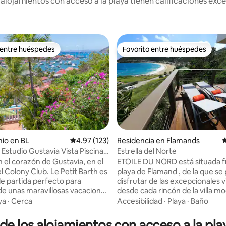
lojamientos con acceso a la playa tienen calificaciones exce
 entre huéspedes
Favorito entre huéspedes
 entre huéspedes
Favorito entre huéspedes
 4.95 de 5; 41 evaluaciones
io en BL
Calificación promedio: 4.97 de 5; 123 evaluac
4.97 (123)
Residencia en Flamands
C
 Estudio Gustavia Vista Piscina
Estrella del Norte
ento
n el corazón de Gustavia, en el
ETOILE DU NORD está situada fr
el Colony Club. Le Petit Barth es
playa de Flamand , de la que s
de partida perfecto para
disfrutar de las excepcionales v
 de unas maravillosas vacaciones
desde cada rincón de la villa moderno,
 vistas al puerto, a
funcional, es ideal para una par
ya
·
Cerca
Accesibilidad
·
Playa
·
Baño
e Shell Beach y al centro de la
familia con niños grandes que 
pocos pasos, disfrutará de una
la independencia de la segunda
 de los alojamientos con acceso a la pl