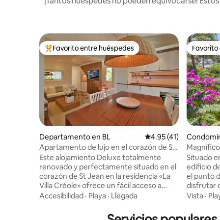
¡Tantos huéspedes no pueden equivocarse! Estos a
Favorito entre huéspedes
Favorito
De los mejores en Favorito entre huéspedes
Favorito
Departamento en BL
Calificación promedio:
4.95 (41)
Condomin
Apartamento de lujo en el corazón de St
Magnífico
Jean
Aparcami
Este alojamiento Deluxe totalmente
Situado e
renovado y perfectamente situado en el
edificio d
corazón de St Jean en la residencia «La
el punto 
Villa Créole» ofrece un fácil acceso a
disfrutar
todos los sitios y comodidades. A 2
en San Bartolomé. Con
Accesibilidad
·
Playa
·
Llegada
Vista
·
Pla
minutos a pie de Nikki Beach, La Guerite,
la playa d
Gypsea o Eden Rock Hotel. Rodeada de
ciudad a 
Servicios populares