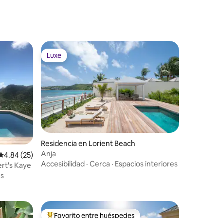
Luxe
Luxe
Residencia en Lorient Beach
Anja
iones
Calificación promedio: 4.84 de 5; 25 evaluaciones
4.84 (25)
Accesibilidad
·
Cerca
·
Espacios interiores
ert's Kaye
es
Favorito entre huéspedes