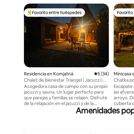
Favorito entre huéspedes
Favorito
De los mejores en Favorito entre huéspedes
Favorito
Residencia en Komjatná
Calificación promed
5 (34)
Minicasa 
Chalet de bienestar Triangel | Jacuzzi |
Chatka po
Sauna | Horno
privado)
Acogedora casa de campo con su propio
Escápate 
jacuzzi y sauna. Un lugar perfecto para
las afuera
que parejas y familias se relajen. Disfrute
arroyo. D
de la relajación en el jacuzzi y de la
cubierta 
Amenidades popu
tranquilidad de las montañas. Relájese en
como de un
un lugar tranquilo en Komjatná, un
interior 
pueblo en la frontera entre Liptov y
ofrece una
Orava, en una casa de campo para
para 4 pe
4 personas. Interior moderno, cocina
con total 