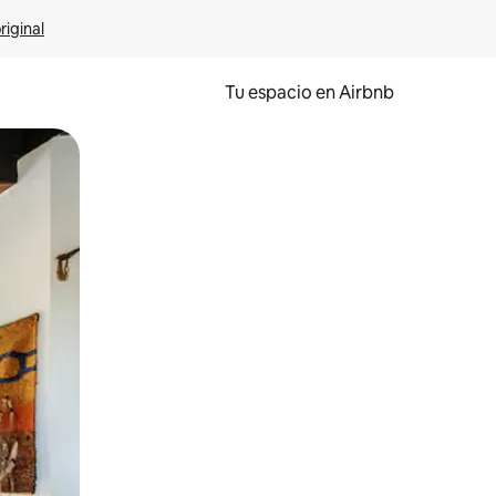
riginal
Tu espacio en Airbnb
ien tocando y deslizando la pantalla.