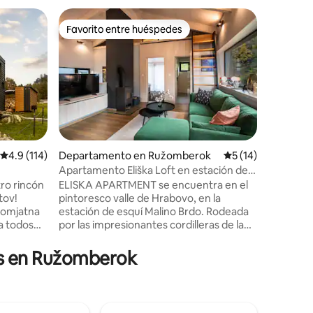
Chalet en
Favorito entre huéspedes
Favorit
Favorito entre huéspedes
Favorit
Chata el
El alojam
de Bešeň
Tatraland
Ružomber
Demänovsk
montañas
instalaci
chalet o
Calificación promedio: 4.9 de 5; 114 evaluaciones
4.9 (114)
Departamento en Ružomberok
Calificación prome
5 (14)
equipada 
Apartamento Eliška Loft en estación de
iones
dormitori
esquí
tro rincón
ELISKA APARTMENT se encuentra en el
ciudad ti
tov!
pintoresco valle de Hrabovo, en la
sala de e
Komjatna
estación de esquí Malino Brdo. Rodeada
plana, un
a todos
por las impresionantes cordilleras de la
lavavajill
a
Gran Fatra y las Bajas Tatras, la zona
ubicación
lo
ofrece numerosas rutas de senderismo,
es en Ružomberok
 esta
estaciones de esquí, lagos de montaña y
aguas termales naturales, todo ello muy
cerca del apartamento. También se
puede acceder fácilmente en coche a