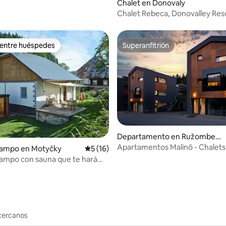
 4.94 de 5; 86 evaluaciones
Chalet en Donovaly
Chalet Rebeca, Donovalley Res
Donovaly
 entre huéspedes
Superanfitrión
 entre huéspedes
Superanfitrión
dio: 5 de 5; 3 evaluaciones
Departamento en Ružombero
k
Apartamentos Malinô - Chalets
campo en Motyčky
Calificación promedio: 5 de 5; 16 evaluac
5 (16)
parque de esquí y ciclismo - A2
ampo con sauna que te hará
mo en casa
cercanos