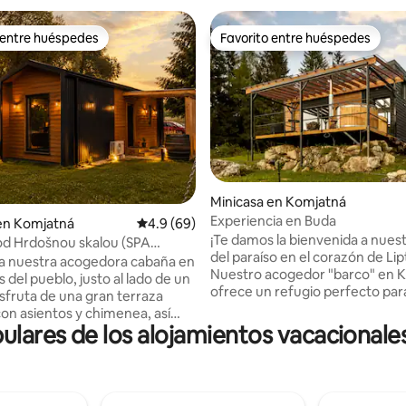
 entre huéspedes
Favorito entre huéspedes
 entre huéspedes
Favorito entre huéspedes
Minicasa en Komjatná
Experiencia en Buda
io: 5 de 5; 34 evaluaciones
en Komjatná
Calificación promedio: 4.9 de 5; 69 evaluac
4.9 (69)
¡Te damos la bienvenida a nues
d Hrdošnou skalou (SPA
del paraíso en el corazón de Lip
a nuestra acogedora cabaña en
Nuestro acogedor "barco" en 
s del pueblo, justo al lado de un
ofrece un refugio perfecto par
isfruta de una gran terraza
los amantes de la naturaleza y l
con asientos y chimenea, así
aventura. Ubicada en el tranqui
lares de los alojamientos vacacional
a bañera al aire libre. El
entorno de bosques profundos,
está totalmente equipado y
impresionante ubicación te
 cocina y un baño de lujo, ideal
proporcionará una experiencia
rsonas. Rodeado de naturaleza,
inolvidable. Alojamiento de 4 camas con
tranquilidad y privacidad,