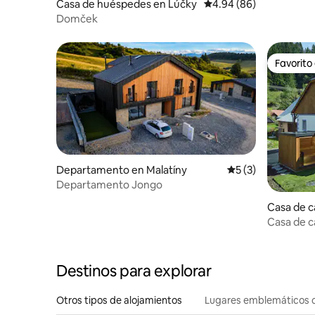
Casa de huéspedes en Lúčky
Calificación promedio:
4.94 (86)
Domček
Favorito
Favorito
Departamento en Malatíny
Calificación prome
5 (3)
Departamento Jongo
Casa de 
Casa de c
sentir co
Destinos para explorar
Otros tipos de alojamientos
Lugares emblemáticos 