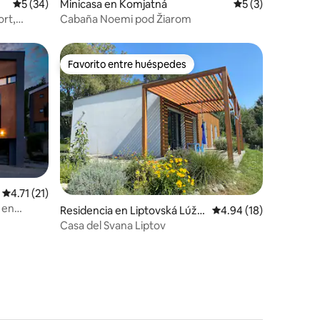
Calificación promedio: 5 de 5; 34 evaluaciones
5 (34)
Minicasa en Komjatná
Calificación prom
5 (3)
ort,
Cabaña Noemi pod Žiarom
Favorito entre huéspedes
Favorito entre huéspedes
Calificación promedio: 4.71 de 5; 21 evaluaciones
4.71 (21)
 en
iones
Residencia en Liptovská Lúžn
Calificación promedio:
4.94 (18)
a
Casa del Svana Liptov