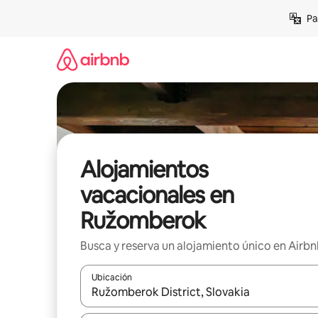
Ir
Pa
al
contenido
Alojamientos
vacacionales en
Ružomberok
Busca y reserva un alojamiento único en Airb
Ubicación
Cuando los resultados estén disponibles, podrás na