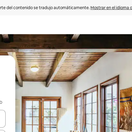
rte del contenido se tradujo automáticamente. 
Mostrar en el idioma o
nb
vegar usando las teclas de las flechas hacia arriba y hacia abajo, o b