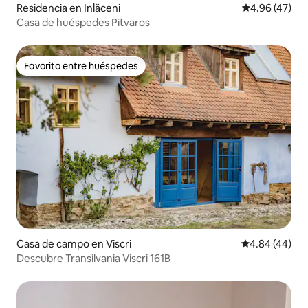
Residencia en Inlăceni
Calificación 
4.96 (47)
Casa de huéspedes Pitvaros
Favorito entre huéspedes
Favorito entre huéspedes
Casa de campo en Viscri
Calificación p
4.84 (44)
Descubre Transilvania Viscri 161B