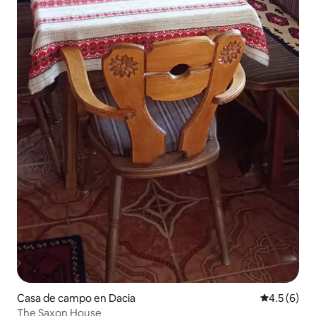
Casa de campo en Dacia
Calificació
4.5 (6)
The Saxon House