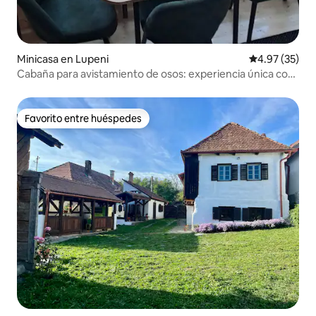
Minicasa en Lupeni
Calificación 
4.97 (35)
Cabaña para avistamiento de osos: experiencia única con
la vida silvestre
Favorito entre huéspedes
Favorito entre huéspedes