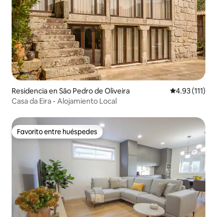
Residencia en São Pedro de Oliveira
Calificación p
4.93 (111)
Casa da Eira - Alojamiento Local
Favorito entre huéspedes
Favorito entre huéspedes