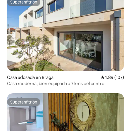
Superanfitrión
Superanfitrión
Casa adosada en Braga
Calificación pr
4.89 (107)
Casa moderna, bien equipada a 7 kms del centro.
Superanfitrión
Superanfitrión