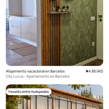
Alojamiento vacacional en Barcelos
Calificación 
4.85 (40)
City Lucca - Apartamento en Barcelos
Favorito entre huéspedes
Favorito entre huéspedes