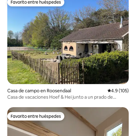
Favorito entre huéspedes
Favorito entre huéspedes
Casa de campo en Roosendaal
Calificación 
4.9 (105)
Casa de vacaciones Hoef & Hei junto a un prado de
caballos
Favorito entre huéspedes
Favorito entre huéspedes