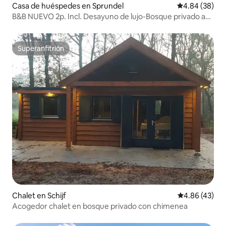
Casa de huéspedes en Sprundel
Calificación p
4.84 (38)
B&B NUEVO 2p. Incl. Desayuno de lujo-Bosque privado a
7min
Superanfitrión
Superanfitrión
Chalet en Schijf
Calificación 
4.86 (43)
Acogedor chalet en bosque privado con chimenea