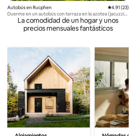
Autobús en Rucphen
Calificación 
4.91 (23)
Duerme en un autobús con terraza en la azotea (jacuzzi
La comodidad de un hogar y unos
opcional)
precios mensuales fantásticos
Alojamientos
Nómadas digit