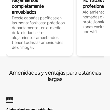
Alojamientos
Nómadas digit
completamente
profesionales 
amueblados
Alojamientos 
nómadas digita
Desde cabañas pacíficas en
profesionales d
las montañas hasta prácticos
zonas exclusiva
departamentos en el medio
con wifi.
de la ciudad, estos
alojamientos amueblados
tienen todas las amenidades
de un hogar.
Amenidades y ventajas para estancias
largas
Alojamientos amueblados