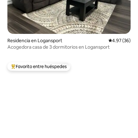
Residencia en Logansport
Calificación p
4.97 (36)
Acogedora casa de 3 dormitorios en Logansport
Favorito entre huéspedes
De los mejores en Favorito entre huéspedes