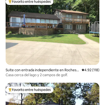
Favorito entre huéspedes
De los mejores en Favorito entre huéspedes
Suite con entrada independiente en Rochest
Calificación p
4.92 (118)
er
Casa cerca del lago y 2 campos de golf.
Favorito entre huéspedes
De los mejores en Favorito entre huéspedes